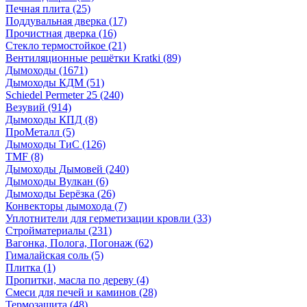
Печная плита
(25)
Поддувальная дверка
(17)
Прочистная дверка
(16)
Стекло термостойкое
(21)
Вентиляционные решётки Kratki
(89)
Дымоходы
(1671)
Дымоходы КДМ
(51)
Schiedel Permeter 25
(240)
Везувий
(914)
Дымоходы КПД
(8)
ПроМеталл
(5)
Дымоходы ТиС
(126)
TMF
(8)
Дымоходы Дымовей
(240)
Дымоходы Вулкан
(6)
Дымоходы Берёзка
(26)
Конвекторы дымохода
(7)
Уплотнители для герметизации кровли
(33)
Стройматериалы
(231)
Вагонка, Полога, Погонаж
(62)
Гималайская соль
(5)
Плитка
(1)
Пропитки, масла по дереву
(4)
Смеси для печей и каминов
(28)
Термозащита
(48)