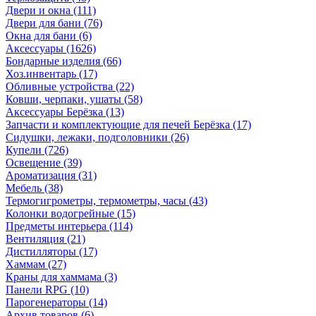
Двери и окна
(111)
Двери для бани
(76)
Окна для бани
(6)
Аксессуары
(1626)
Бондарные изделия
(66)
Хоз.инвентарь
(17)
Обливные устройства
(22)
Ковши, черпаки, ушаты
(58)
Аксессуары Берёзка
(13)
Запчасти и комплектующие для печей Берёзка
(17)
Сидушки, лежаки, подголовники
(26)
Купели
(726)
Освещение
(39)
Ароматизация
(31)
Мебель
(38)
Термогигрометры, термометры, часы
(43)
Колонки водогрейные
(15)
Предметы интерьера
(114)
Вентиляция
(21)
Дистилляторы
(17)
Хаммам
(27)
Краны для хаммама
(3)
Панели RPG
(10)
Парогенераторы
(14)
Архив товаров
(6)