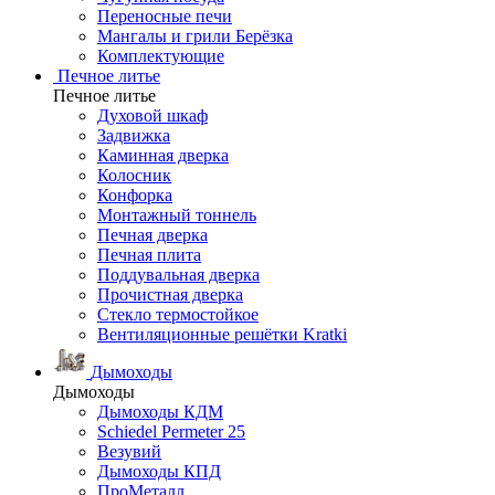
Переносные печи
Мангалы и грили Берёзка
Комплектующие
Печное литье
Печное литье
Духовой шкаф
Задвижка
Каминная дверка
Колосник
Конфорка
Монтажный тоннель
Печная дверка
Печная плита
Поддувальная дверка
Прочистная дверка
Стекло термостойкое
Вентиляционные решётки Kratki
Дымоходы
Дымоходы
Дымоходы КДМ
Schiedel Permeter 25
Везувий
Дымоходы КПД
ПроМеталл