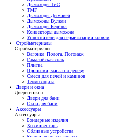
Дымоходы ТиС
TMF
Дымоходы Дымовей
Дымоходы Вулкан
Дымоходы Берёзка
Конвекторы дымохода
Уплотнители для герметизации кровли
Стройматериалы
Стройматериалы
Вагонка, Полога, Погонаж
Гималайская соль
Плитка
Пропитки, масла по дереву
Смеси для печей и каминов
Термозащита
Двери и окна
Двери и окна
Двери для бани
Окна для бани
Аксессуары
Аксессуары
Бондарные изделия
Хоз.инвентарь
Обливные устройства
Ковши, черпаки, ушаты