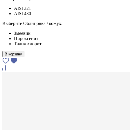
AISI 321
AISI 430
Выберите Облицовка / кожух:
Змеевик
Пироксенит
Талькохлорит
В корзину