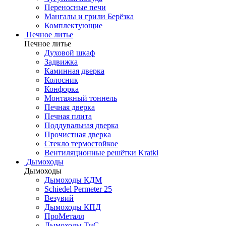
Переносные печи
Мангалы и грили Берёзка
Комплектующие
Печное литье
Печное литье
Духовой шкаф
Задвижка
Каминная дверка
Колосник
Конфорка
Монтажный тоннель
Печная дверка
Печная плита
Поддувальная дверка
Прочистная дверка
Стекло термостойкое
Вентиляционные решётки Kratki
Дымоходы
Дымоходы
Дымоходы КДМ
Schiedel Permeter 25
Везувий
Дымоходы КПД
ПроМеталл
Дымоходы ТиС