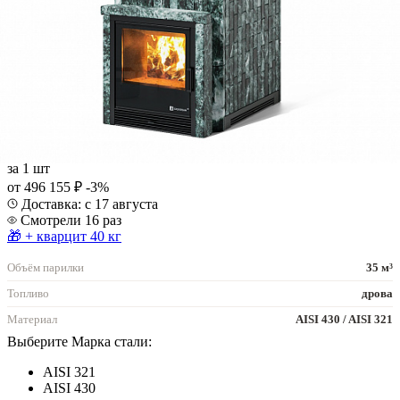
В наличии
Печь Южная 35 закрытый верх с топкой из парной: печь для
бани ИзиСтим
от 511 500 ₽
за
1 шт
от 496 155 ₽
-3%
Доставка: с 17 августа
Смотрели 16 раз
🎁 + кварцит 40 кг
Объём парилки
35 м³
Топливо
дрова
Материал
AISI 430 / AISI 321
Выберите Марка стали:
AISI 321
AISI 430