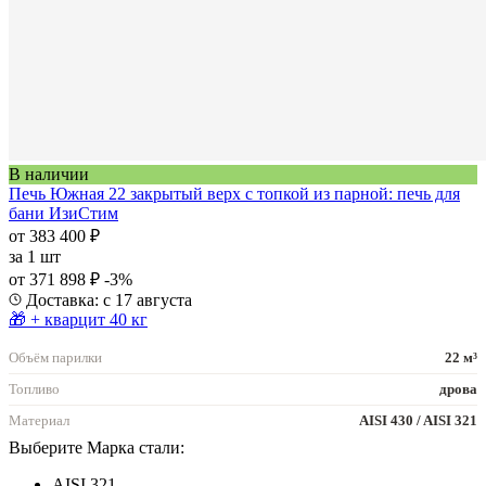
В наличии
Печь Южная 22 закрытый верх с топкой из парной: печь для
бани ИзиСтим
от 383 400 ₽
за
1 шт
от 371 898 ₽
-3%
Доставка: с 17 августа
🎁 + кварцит 40 кг
Объём парилки
22 м³
Топливо
дрова
Материал
AISI 430 / AISI 321
Выберите Марка стали:
AISI 321