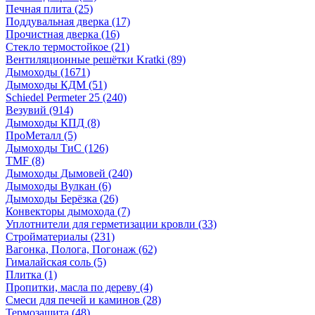
Печная плита
(25)
Поддувальная дверка
(17)
Прочистная дверка
(16)
Стекло термостойкое
(21)
Вентиляционные решётки Kratki
(89)
Дымоходы
(1671)
Дымоходы КДМ
(51)
Schiedel Permeter 25
(240)
Везувий
(914)
Дымоходы КПД
(8)
ПроМеталл
(5)
Дымоходы ТиС
(126)
TMF
(8)
Дымоходы Дымовей
(240)
Дымоходы Вулкан
(6)
Дымоходы Берёзка
(26)
Конвекторы дымохода
(7)
Уплотнители для герметизации кровли
(33)
Стройматериалы
(231)
Вагонка, Полога, Погонаж
(62)
Гималайская соль
(5)
Плитка
(1)
Пропитки, масла по дереву
(4)
Смеси для печей и каминов
(28)
Термозащита
(48)