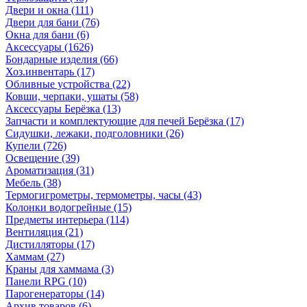
Двери и окна
(111)
Двери для бани
(76)
Окна для бани
(6)
Аксессуары
(1626)
Бондарные изделия
(66)
Хоз.инвентарь
(17)
Обливные устройства
(22)
Ковши, черпаки, ушаты
(58)
Аксессуары Берёзка
(13)
Запчасти и комплектующие для печей Берёзка
(17)
Сидушки, лежаки, подголовники
(26)
Купели
(726)
Освещение
(39)
Ароматизация
(31)
Мебель
(38)
Термогигрометры, термометры, часы
(43)
Колонки водогрейные
(15)
Предметы интерьера
(114)
Вентиляция
(21)
Дистилляторы
(17)
Хаммам
(27)
Краны для хаммама
(3)
Панели RPG
(10)
Парогенераторы
(14)
Архив товаров
(6)