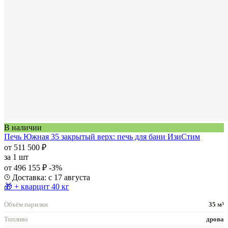
В наличии
Печь Южная 35 закрытый верх: печь для бани ИзиСтим
от 511 500 ₽
за
1 шт
от 496 155 ₽
-3%
Доставка: с 17 августа
🎁 + кварцит 40 кг
Объём парилки
35 м³
Топливо
дрова