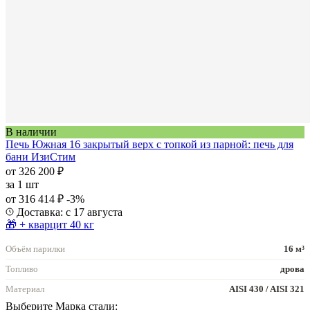
В наличии
Печь Южная 16 закрытый верх с топкой из парной: печь для
бани ИзиСтим
от 326 200 ₽
за
1 шт
от 316 414 ₽
-3%
Доставка: с 17 августа
🎁 + кварцит 40 кг
Объём парилки
16 м³
Топливо
дрова
Материал
AISI 430 / AISI 321
Выберите Марка стали: