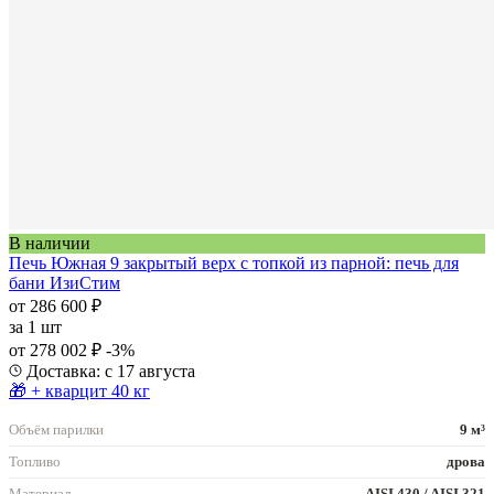
В наличии
Печь Южная 9 закрытый верх с топкой из парной: печь для
бани ИзиСтим
от 286 600 ₽
за
1 шт
от 278 002 ₽
-3%
Доставка: с 17 августа
🎁 + кварцит 40 кг
Объём парилки
9 м³
Топливо
дрова
Материал
AISI 430 / AISI 321