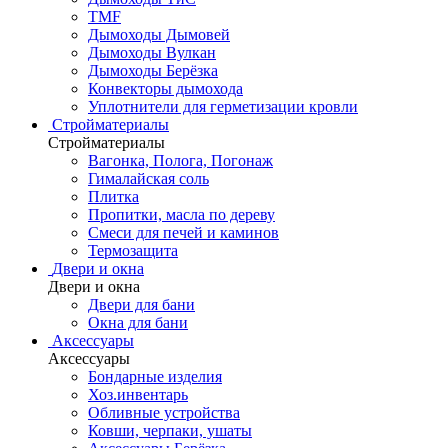
TMF
Дымоходы Дымовей
Дымоходы Вулкан
Дымоходы Берёзка
Конвекторы дымохода
Уплотнители для герметизации кровли
Стройматериалы
Стройматериалы
Вагонка, Полога, Погонаж
Гималайская соль
Плитка
Пропитки, масла по дереву
Смеси для печей и каминов
Термозащита
Двери и окна
Двери и окна
Двери для бани
Окна для бани
Аксессуары
Аксессуары
Бондарные изделия
Хоз.инвентарь
Обливные устройства
Ковши, черпаки, ушаты