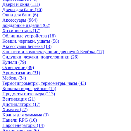
Двери и окна
(111)
Двери для бани
(76)
Окна для бани
(6)
Аксессуары
(964)
Бондарные изделия
(62)
Хоз.инвентарь
(17)
Обливные устройства
(16)
Ковши, черпаки, ушаты
(58)
Аксессуары Берёзка
(13)
Запчасти и комплектующие для печей Берёзка
(17)
Сидушки, лежаки, подголовники
(26)
Купели
(79)
Освещение
(39)
Ароматизация
(31)
Мебель
(34)
Термогигрометры, термометры, часы
(43)
Колонки водогрейные
(15)
Предметы интерьера
(113)
Вентиляция
(21)
Дистилляторы
(17)
Хаммам
(27)
Краны для хаммама
(3)
Панели RPG
(10)
Парогенераторы
(14)
Архив товаров
(6)