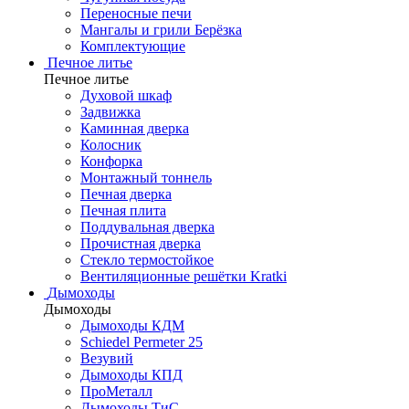
Переносные печи
Мангалы и грили Берёзка
Комплектующие
Печное литье
Печное литье
Духовой шкаф
Задвижка
Каминная дверка
Колосник
Конфорка
Монтажный тоннель
Печная дверка
Печная плита
Поддувальная дверка
Прочистная дверка
Стекло термостойкое
Вентиляционные решётки Kratki
Дымоходы
Дымоходы
Дымоходы КДМ
Schiedel Permeter 25
Везувий
Дымоходы КПД
ПроМеталл
Дымоходы ТиС