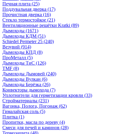
Печная плита
(25)
Поддувальная дверка
(17)
Прочистная дверка
(16)
Стекло термостойкое
(21)
Вентиляционные решётки Kratki
(89)
Дымоходы
(1671)
Дымоходы КДМ
(51)
Schiedel Permeter 25
(240)
Везувий
(914)
Дымоходы КПД
(8)
ПроМеталл
(5)
Дымоходы ТиС
(126)
TMF
(8)
Дымоходы Дымовей
(240)
Дымоходы Вулкан
(6)
Дымоходы Берёзка
(26)
Конвекторы дымохода
(7)
Уплотнители для герметизации кровли
(33)
Стройматериалы
(231)
Вагонка, Полога, Погонаж
(62)
Гималайская соль
(5)
Плитка
(1)
Пропитки, масла по дереву
(4)
Смеси для печей и каминов
(28)
Термозащита
(48)