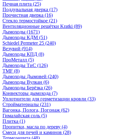
Печная плита
(25)
Поддувальная дверка
(17)
Прочистная дверка
(16)
Стекло термостойкое
(21)
Вентиляционные решётки Kratki
(89)
Дымоходы
(1671)
Дымоходы КДМ
(51)
Schiedel Permeter 25
(240)
Везувий
(914)
Дымоходы КПД
(8)
ПроМеталл
(5)
Дымоходы ТиС
(126)
TMF
(8)
Дымоходы Дымовей
(240)
Дымоходы Вулкан
(6)
Дымоходы Берёзка
(26)
Конвекторы дымохода
(7)
Уплотнители для герметизации кровли
(33)
Стройматериалы
(231)
Вагонка, Полога, Погонаж
(62)
Гималайская соль
(5)
Плитка
(1)
Пропитки, масла по дереву
(4)
Смеси для печей и каминов
(28)
Термозащита
(48)