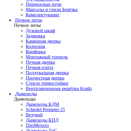
Переносные печи
Мангалы и грили Берёзка
Комплектующие
Печное литье
Печное литье
Духовой шкаф
Задвижка
Каминная дверка
Колосник
Конфорка
Монтажный тоннель
Печная дверка
Печная плита
Поддувальная дверка
Прочистная дверка
Стекло термостойкое
Вентиляционные решётки Kratki
Дымоходы
Дымоходы
Дымоходы КДМ
Schiedel Permeter 25
Везувий
Дымоходы КПД
ПроМеталл
Дымоходы ТиС