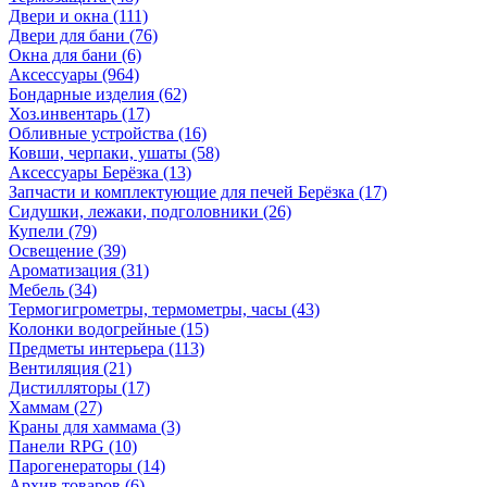
Двери и окна
(111)
Двери для бани
(76)
Окна для бани
(6)
Аксессуары
(964)
Бондарные изделия
(62)
Хоз.инвентарь
(17)
Обливные устройства
(16)
Ковши, черпаки, ушаты
(58)
Аксессуары Берёзка
(13)
Запчасти и комплектующие для печей Берёзка
(17)
Сидушки, лежаки, подголовники
(26)
Купели
(79)
Освещение
(39)
Ароматизация
(31)
Мебель
(34)
Термогигрометры, термометры, часы
(43)
Колонки водогрейные
(15)
Предметы интерьера
(113)
Вентиляция
(21)
Дистилляторы
(17)
Хаммам
(27)
Краны для хаммама
(3)
Панели RPG
(10)
Парогенераторы
(14)
Архив товаров
(6)