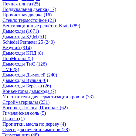
Печная плита
(25)
Поддувальная дверка
(17)
Прочистная дверка
(16)
Стекло термостойкое
(21)
Вентиляционные решётки Kratki
(89)
Дымоходы
(1671)
Дымоходы КДМ
(51)
Schiedel Permeter 25
(240)
Везувий
(914)
Дымоходы КПД
(8)
ПроМеталл
(5)
Дымоходы ТиС
(126)
TMF
(8)
Дымоходы Дымовей
(240)
Дымоходы Вулкан
(6)
Дымоходы Берёзка
(26)
Конвекторы дымохода
(7)
Уплотнители для герметизации кровли
(33)
Стройматериалы
(231)
Вагонка, Полога, Погонаж
(62)
Гималайская соль
(5)
Плитка
(1)
Пропитки, масла по дереву
(4)
Смеси для печей и каминов
(28)
Термозащита
(48)