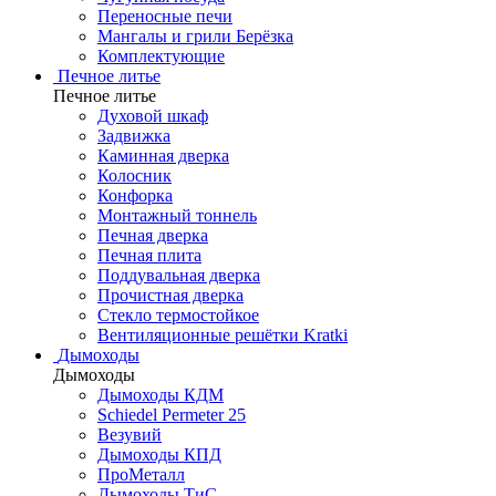
Переносные печи
Мангалы и грили Берёзка
Комплектующие
Печное литье
Печное литье
Духовой шкаф
Задвижка
Каминная дверка
Колосник
Конфорка
Монтажный тоннель
Печная дверка
Печная плита
Поддувальная дверка
Прочистная дверка
Стекло термостойкое
Вентиляционные решётки Kratki
Дымоходы
Дымоходы
Дымоходы КДМ
Schiedel Permeter 25
Везувий
Дымоходы КПД
ПроМеталл
Дымоходы ТиС