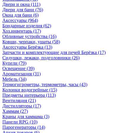
Двери и окна
(111)
Двери для бани
(76)
Окна для бани
(6)
Аксессуары
(964)
Бондарные изделия
(62)
Хоз.инвентарь
(17)
Обливные устройства
(16)
Ковши, черпаки, ушаты
(58)
Аксессуары Берёзка
(13)
Запчасти и комплектующие для печей Берёзка
(17)
Сидушки, лежаки, подголовники
(26)
Купели
(79)
Освещение
(39)
Ароматизация
(31)
Мебель
(34)
Термогигрометры, термометры, часы
(43)
Колонки водогрейные
(15)
Предметы интерьера
(113)
Вентиляция
(21)
Дистилляторы
(17)
Хаммам
(27)
Краны для хаммама
(3)
Панели RPG
(10)
Парогенераторы
(14)
Архив товаров
(6)