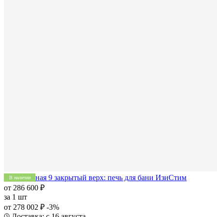
Печь Южная 9 закрытый верх: печь для бани ИзиСтим
В наличии
от 286 600 ₽
за
1 шт
от 278 002 ₽
-3%
Доставка: с 16 августа