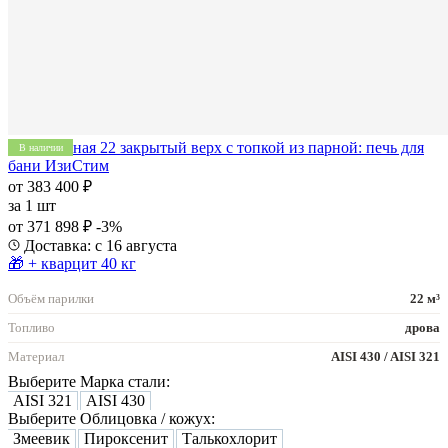
Печь Южная 22 закрытый верх с топкой из парной: печь для
В наличии
бани ИзиСтим
от 383 400 ₽
за
1 шт
от 371 898 ₽
-3%
Доставка: с 16 августа
🎁 + кварцит 40 кг
Объём парилки
22 м³
Топливо
дрова
Материал
AISI 430 / AISI 321
Выберите Марка стали:
AISI 321
AISI 430
Выберите Облицовка / кожух:
Змеевик
Пироксенит
Талькохлорит