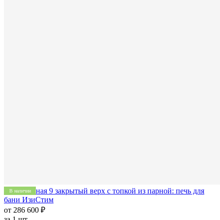
Печь Южная 9 закрытый верх с топкой из парной: печь для
В наличии
бани ИзиСтим
от 286 600 ₽
за
1 шт