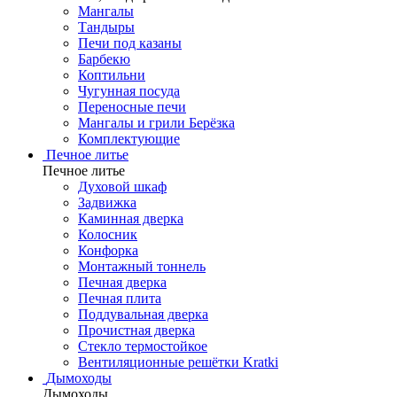
Мангалы
Тандыры
Печи под казаны
Барбекю
Коптильни
Чугунная посуда
Переносные печи
Мангалы и грили Берёзка
Комплектующие
Печное литье
Печное литье
Духовой шкаф
Задвижка
Каминная дверка
Колосник
Конфорка
Монтажный тоннель
Печная дверка
Печная плита
Поддувальная дверка
Прочистная дверка
Стекло термостойкое
Вентиляционные решётки Kratki
Дымоходы
Дымоходы