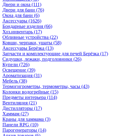
Двери и окна
(111)
Двери для бани
(76)
Окна для бани
(6)
Аксессуары
(1626)
Бондарные изделия
(66)
Хоз.инвентарь
(17)
Обливные устройства
(22)
Ковши, черпаки, ушаты
(58)
Аксессуары Берёзка
(13)
Запчасти и комплектующие для печей Берёзка
(17)
Сидушки, лежаки, подголовники
(26)
Купели
(726)
Освещение
(39)
Ароматизация
(31)
Мебель
(38)
Термогигрометры, термометры, часы
(43)
Колонки водогрейные
(15)
Предметы интерьера
(114)
Вентиляция
(21)
Дистилляторы
(17)
Хаммам
(27)
Краны для хаммама
(3)
Панели RPG
(10)
Парогенераторы
(14)
Архив товаров
(6)