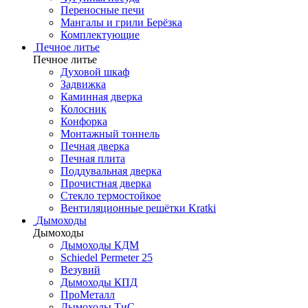
Переносные печи
Мангалы и грили Берёзка
Комплектующие
Печное литье
Печное литье
Духовой шкаф
Задвижка
Каминная дверка
Колосник
Конфорка
Монтажный тоннель
Печная дверка
Печная плита
Поддувальная дверка
Прочистная дверка
Стекло термостойкое
Вентиляционные решётки Kratki
Дымоходы
Дымоходы
Дымоходы КДМ
Schiedel Permeter 25
Везувий
Дымоходы КПД
ПроМеталл
Дымоходы ТиС