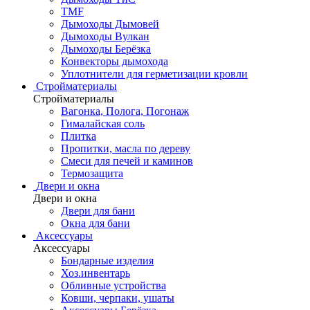
TMF
Дымоходы Дымовей
Дымоходы Вулкан
Дымоходы Берёзка
Конвекторы дымохода
Уплотнители для герметизации кровли
Стройматериалы
Стройматериалы
Вагонка, Полога, Погонаж
Гималайская соль
Плитка
Пропитки, масла по дереву
Смеси для печей и каминов
Термозащита
Двери и окна
Двери и окна
Двери для бани
Окна для бани
Аксессуары
Аксессуары
Бондарные изделия
Хоз.инвентарь
Обливные устройства
Ковши, черпаки, ушаты