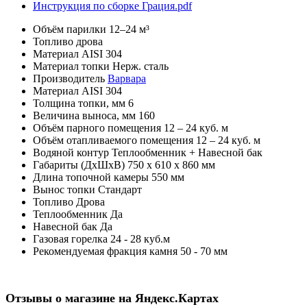
Инструкция по сборке Грация.pdf
Объём парилки
12–24 м³
Топливо
дрова
Материал
AISI 304
Материал топки
Нерж. сталь
Производитель
Варвара
Материал
AISI 304
Толщина топки, мм
6
Величина выноса, мм
160
Объём парного помещения
12 – 24 куб. м
Объём отапливаемого помещения
12 – 24 куб. м
Водяной контур
Теплообменник + Навесной бак
Габариты (ДхШхВ)
750 х 610 х 860 мм
Длина топочной камеры
550 мм
Вынос топки
Стандарт
Топливо
Дрова
Теплообменник
Да
Навесной бак
Да
Газовая горелка
24 - 28 куб.м
Рекомендуемая фракция камня
50 - 70 мм
Отзывы о магазине на Яндекс.Картах