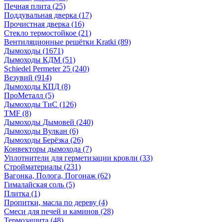
Печная плита
(25)
Поддувальная дверка
(17)
Прочистная дверка
(16)
Стекло термостойкое
(21)
Вентиляционные решётки Kratki
(89)
Дымоходы
(1671)
Дымоходы КДМ
(51)
Schiedel Permeter 25
(240)
Везувий
(914)
Дымоходы КПД
(8)
ПроМеталл
(5)
Дымоходы ТиС
(126)
TMF
(8)
Дымоходы Дымовей
(240)
Дымоходы Вулкан
(6)
Дымоходы Берёзка
(26)
Конвекторы дымохода
(7)
Уплотнители для герметизации кровли
(33)
Стройматериалы
(231)
Вагонка, Полога, Погонаж
(62)
Гималайская соль
(5)
Плитка
(1)
Пропитки, масла по дереву
(4)
Смеси для печей и каминов
(28)
Термозащита
(48)