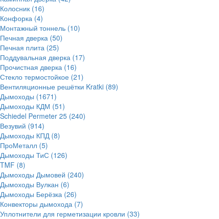
Колосник
(16)
Конфорка
(4)
Монтажный тоннель
(10)
Печная дверка
(50)
Печная плита
(25)
Поддувальная дверка
(17)
Прочистная дверка
(16)
Стекло термостойкое
(21)
Вентиляционные решётки Kratki
(89)
Дымоходы
(1671)
Дымоходы КДМ
(51)
Schiedel Permeter 25
(240)
Везувий
(914)
Дымоходы КПД
(8)
ПроМеталл
(5)
Дымоходы ТиС
(126)
TMF
(8)
Дымоходы Дымовей
(240)
Дымоходы Вулкан
(6)
Дымоходы Берёзка
(26)
Конвекторы дымохода
(7)
Уплотнители для герметизации кровли
(33)