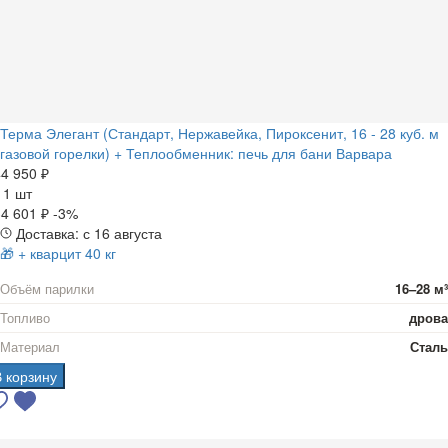
Терма Элегант (Стандарт, Нержавейка, Пироксенит, 16 - 28 куб. м
газовой горелки) + Теплообменник: печь для бани Варвара
4 950 ₽
а
1 шт
4 601 ₽
-3%
Доставка: с 16 августа
🎁 + кварцит 40 кг
Объём парилки
16–28 м³
Топливо
дрова
Материал
Сталь
В корзину