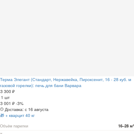
Терма Элегант (Стандарт, Нержавейка, Пироксенит, 16 - 28 куб. м
газовой горелки): печь для бани Варвара
3 300 ₽
а
1 шт
3 001 ₽
-3%
Доставка: с 16 августа
🎁 + кварцит 40 кг
Объём парилки
16–28 м³