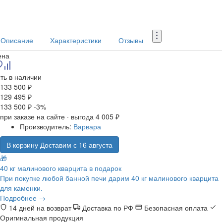
Описание
Характеристики
Отзывы
ена
ть в наличии
133 500 ₽
129 495 ₽
133 500 ₽
-3%
при заказе на сайте · выгода 4 005 ₽
Производитель:
Варвара
В корзину
Доставим с 16 августа
🎁
40 кг малинового кварцита в подарок
При покупке любой банной печи дарим 40 кг малинового кварцита
для каменки.
Подробнее →
14 дней на возврат
Доставка по РФ
Безопасная оплата
Оригинальная продукция