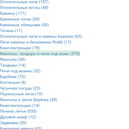
Отопительные печи
(157)
Отопительные котлы
(48)
Камины
(171)
Каминные топки
(39)
Каминные облицовки
(56)
Титаны
(11)
Отопительные печи и камины Берёзка
(63)
Печи-камины и биокамины Kratki
(17)
Комплектующие
(79)
Мангалы, тандыры и печи под казан
(376)
Мангалы
(36)
Тандыры
(14)
Печи под казаны
(22)
Барбекю
(70)
Коптильни
(8)
Чугунная посуда
(23)
Переносные печи
(10)
Мангалы и грили Берёзка
(28)
Комплектующие
(14)
Печное литье
(535)
Духовой шкаф
(12)
Задвижка
(20)
Каминная дверка
(42)