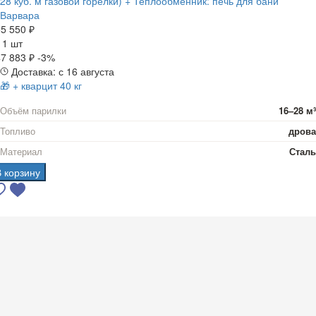
28 куб. м газовой горелки) + Теплообменник: печь для бани
Варвара
5 550 ₽
а
1 шт
7 883 ₽
-3%
Доставка: с 16 августа
🎁 + кварцит 40 кг
Объём парилки
16–28 м³
Топливо
дрова
Материал
Сталь
В корзину