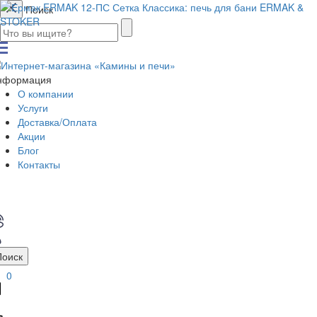
Поиск
нформация
О компании
Услуги
Доставка/Оплата
Акции
Блог
Контакты
Поиск
0