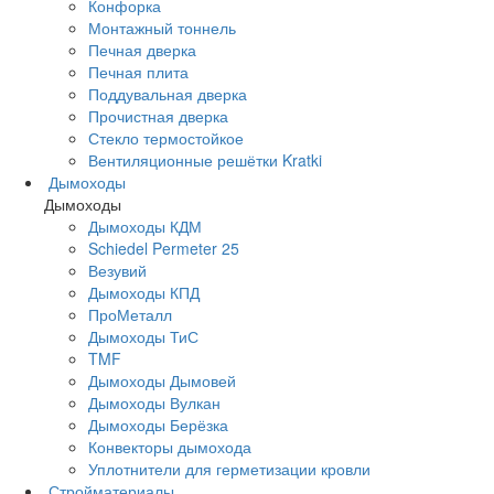
Конфорка
Монтажный тоннель
Печная дверка
Печная плита
Поддувальная дверка
Прочистная дверка
Стекло термостойкое
Вентиляционные решётки Kratki
Дымоходы
Дымоходы
Дымоходы КДМ
Schiedel Permeter 25
Везувий
Дымоходы КПД
ПроМеталл
Дымоходы ТиС
TMF
Дымоходы Дымовей
Дымоходы Вулкан
Дымоходы Берёзка
Конвекторы дымохода
Уплотнители для герметизации кровли
Стройматериалы