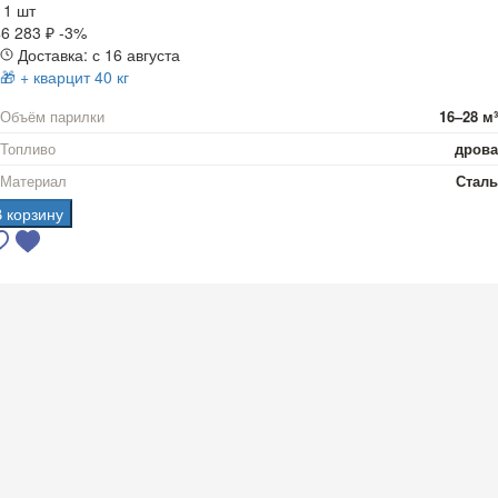
а
1 шт
6 283 ₽
-3%
Доставка: с 16 августа
🎁 + кварцит 40 кг
Объём парилки
16–28 м³
Топливо
дрова
Материал
Сталь
В корзину