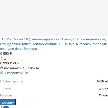
ТЕРМА Сказка 16 (Талькокварцит (Айс Грей), Сталь + нержавейка,
Стандартная топка, Теплообменник, 6 - 16 куб. м газовой горелки):
печь для бани Варвара
0 550 ₽
а
1 шт
6 333 ₽
-3%
Доставка: с 16 августа
🎁 + кварцит 40 кг
Объём парилки
6–16 м³
Топливо
дрова
Материал
Сталь
В корзину