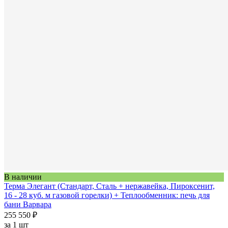
В наличии
Терма Элегант (Стандарт, Сталь + нержавейка, Пироксенит,
16 - 28 куб. м газовой горелки) + Теплообменник: печь для
бани Варвара
255 550 ₽
за
1 шт