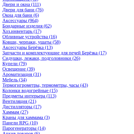
Двери и окна
(111)
Двери для бани
(76)
Окна для бани
(6)
Аксессуары
(964)
Бондарные изделия
(62)
Хоз.инвентарь
(17)
Обливные устройства
(16)
Ковши, черпаки, ушаты
(58)
Аксессуары Берёзка
(13)
Запчасти и комплектующие для печей Берёзка
(17)
Сидушки, лежаки, подголовники
(26)
Купели
(79)
Освещение
(39)
Ароматизация
(31)
Мебель
(34)
Термогигрометры, термометры, часы
(43)
Колонки водогрейные
(15)
Предметы интерьера
(113)
Вентиляция
(21)
Дистилляторы
(17)
Хаммам
(27)
Краны для хаммама
(3)
Панели RPG
(10)
Парогенераторы
(14)
Архив товаров
(6)