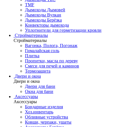
TMF
Дымоходы Дымовей
Дымоходы Вулкан
Дымоходы Берёзка
Конвекторы дымохода
Уплотнители для герметизации кровли
Стройматериалы
Стройматериалы
Вагонка, Полога, Погонаж
Гималайская соль
Плитка
Пропитки, масла по дереву
Смеси для печей и каминов
Термозащита
Двери и окна
Двери и окна
Двери для бани
Окна для бани
Аксессуары
Аксессуары
Бондарные изделия
Хоз.инвентарь
Обливные устройства
Ковши, черпаки, ушаты