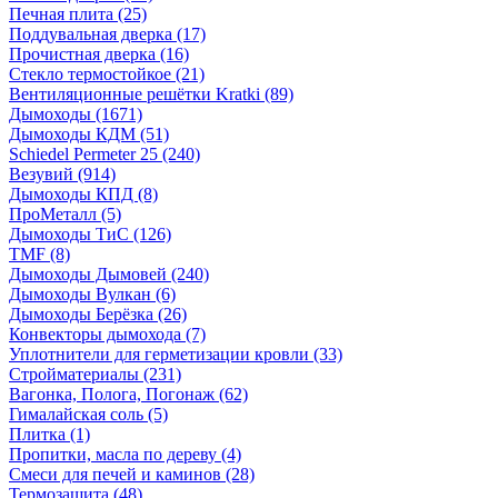
Печная плита
(25)
Поддувальная дверка
(17)
Прочистная дверка
(16)
Стекло термостойкое
(21)
Вентиляционные решётки Kratki
(89)
Дымоходы
(1671)
Дымоходы КДМ
(51)
Schiedel Permeter 25
(240)
Везувий
(914)
Дымоходы КПД
(8)
ПроМеталл
(5)
Дымоходы ТиС
(126)
TMF
(8)
Дымоходы Дымовей
(240)
Дымоходы Вулкан
(6)
Дымоходы Берёзка
(26)
Конвекторы дымохода
(7)
Уплотнители для герметизации кровли
(33)
Стройматериалы
(231)
Вагонка, Полога, Погонаж
(62)
Гималайская соль
(5)
Плитка
(1)
Пропитки, масла по дереву
(4)
Смеси для печей и каминов
(28)
Термозащита
(48)