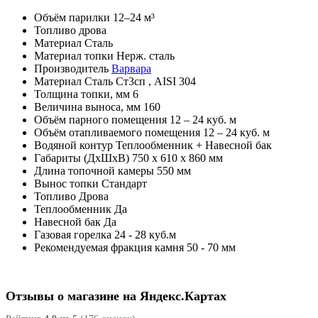
Объём парилки
12–24 м³
Топливо
дрова
Материал
Сталь
Материал топки
Нерж. сталь
Производитель
Варвара
Материал
Сталь Ст3сп , AISI 304
Толщина топки, мм
6
Величина выноса, мм
160
Объём парного помещения
12 – 24 куб. м
Объём отапливаемого помещения
12 – 24 куб. м
Водяной контур
Теплообменник + Навесной бак
Габариты (ДхШхВ)
750 х 610 х 860 мм
Длина топочной камеры
550 мм
Вынос топки
Стандарт
Топливо
Дрова
Теплообменник
Да
Навесной бак
Да
Газовая горелка
24 - 28 куб.м
Рекомендуемая фракция камня
50 - 70 мм
Отзывы о магазине на Яндекс.Картах