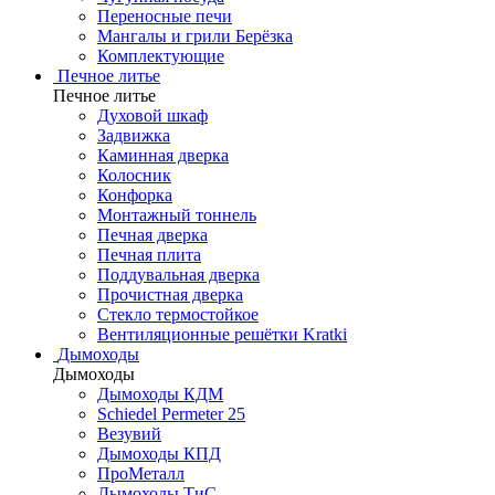
Переносные печи
Мангалы и грили Берёзка
Комплектующие
Печное литье
Печное литье
Духовой шкаф
Задвижка
Каминная дверка
Колосник
Конфорка
Монтажный тоннель
Печная дверка
Печная плита
Поддувальная дверка
Прочистная дверка
Стекло термостойкое
Вентиляционные решётки Kratki
Дымоходы
Дымоходы
Дымоходы КДМ
Schiedel Permeter 25
Везувий
Дымоходы КПД
ПроМеталл
Дымоходы ТиС