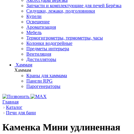
Аксессуары Берёзка
Запчасти и комплектующие для печей Берёзка
Сидушки, лежаки, подголовники
Купели
Освещение
Ароматизация
Мебель
Термогигрометры, термометры, часы
Колонки водогрейные
Предметы интерьера
Вентиляция
Дистилляторы
Хаммам
Хаммам
Краны для хаммама
Панели RPG
Парогенераторы
Главная
Каталог
Печи для бани
Каменка Мини удлиненная