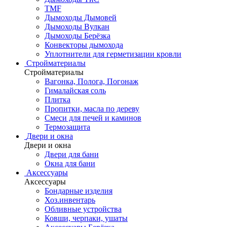
TMF
Дымоходы Дымовей
Дымоходы Вулкан
Дымоходы Берёзка
Конвекторы дымохода
Уплотнители для герметизации кровли
Стройматериалы
Стройматериалы
Вагонка, Полога, Погонаж
Гималайская соль
Плитка
Пропитки, масла по дереву
Смеси для печей и каминов
Термозащита
Двери и окна
Двери и окна
Двери для бани
Окна для бани
Аксессуары
Аксессуары
Бондарные изделия
Хоз.инвентарь
Обливные устройства
Ковши, черпаки, ушаты