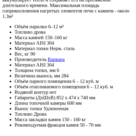
длительного времени. Максимальная площадь
соприкосновения нагретых элементов печи с камнем - около
1.3м²
Объём парилки
6–12 м³
Топливо
дрова
Масса камней
150–160 кг
Материал
AISI 304
Материал топки
Нерж. сталь
Вес, кг
90
Производитель
Варвара
Материал
AISI 304
Толщина топки, мм
6
Величина выноса, мм
284
Объём парного помещения
6 – 12 куб. м
Объём отапливаемого помещения
6 – 12 куб. м
Водяной контур
нет
Габариты (ДхШхВ)
852 х 474 х 740 мм
Длина топочной камеры
600 мм
Вынос топки
Удлиненная
Топливо
Дрова
Масса закладки камня
150 - 160 кг
Рекомендуемая фракция камня
50 - 70 мм