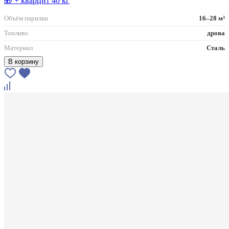
🎁 + кварцит 40 кг
Объём парилки
16–28 м³
Топливо
дрова
Материал
Сталь
В корзину