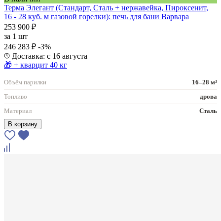
Терма Элегант (Стандарт, Сталь + нержавейка, Пироксенит,
16 - 28 куб. м газовой горелки): печь для бани Варвара
253 900 ₽
за
1 шт
246 283 ₽
-3%
Доставка: с 16 августа
🎁 + кварцит 40 кг
Объём парилки
16–28 м³
Топливо
дрова
Материал
Сталь
В корзину