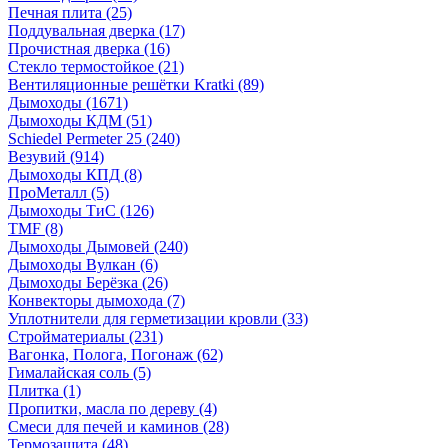
Печная плита
(25)
Поддувальная дверка
(17)
Прочистная дверка
(16)
Стекло термостойкое
(21)
Вентиляционные решётки Kratki
(89)
Дымоходы
(1671)
Дымоходы КДМ
(51)
Schiedel Permeter 25
(240)
Везувий
(914)
Дымоходы КПД
(8)
ПроМеталл
(5)
Дымоходы ТиС
(126)
TMF
(8)
Дымоходы Дымовей
(240)
Дымоходы Вулкан
(6)
Дымоходы Берёзка
(26)
Конвекторы дымохода
(7)
Уплотнители для герметизации кровли
(33)
Стройматериалы
(231)
Вагонка, Полога, Погонаж
(62)
Гималайская соль
(5)
Плитка
(1)
Пропитки, масла по дереву
(4)
Смеси для печей и каминов
(28)
Термозащита
(48)