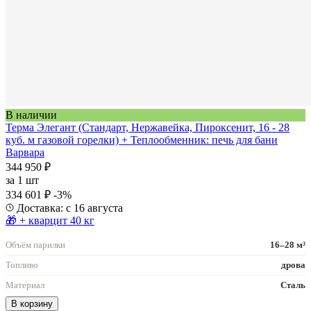
В наличии
Терма Элегант (Стандарт, Нержавейка, Пироксенит, 16 - 28
куб. м газовой горелки) + Теплообменник: печь для бани
Варвара
344 950 ₽
за
1 шт
334 601 ₽
-3%
Доставка: с 16 августа
🎁 + кварцит 40 кг
Объём парилки
16–28 м³
Топливо
дрова
Материал
Сталь
В корзину