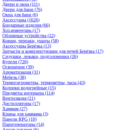
Двери и окна
(111)
Двери для бани
(76)
Окна для бани
(6)
Аксессуары
(1626)
Бондарные изделия
(66)
Хоз.инвентарь
(17)
Обливные устройства
(22)
Ковши, черпаки, ушаты
(58)
Аксессуары Берёзка
(13)
Запчасти и комплектующие для печей Берёзка
(17)
Сидушки, лежаки, подголовники
(26)
Купели
(726)
Освещение
(39)
Ароматизация
(31)
Мебель
(38)
Термогигрометры, термометры, часы
(43)
Колонки водогрейные
(15)
Предметы интерьера
(114)
Вентиляция
(21)
Дистилляторы
(17)
Хаммам
(27)
Краны для хаммама
(3)
Панели RPG
(10)
Парогенераторы
(14)
Архив товаров
(6)