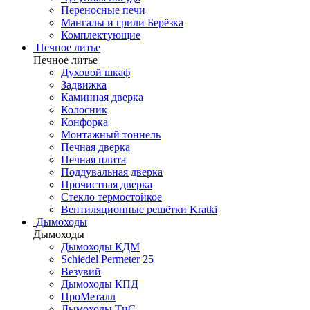
Переносные печи
Мангалы и грили Берёзка
Комплектующие
Печное литье
Печное литье
Духовой шкаф
Задвижка
Каминная дверка
Колосник
Конфорка
Монтажный тоннель
Печная дверка
Печная плита
Поддувальная дверка
Прочистная дверка
Стекло термостойкое
Вентиляционные решётки Kratki
Дымоходы
Дымоходы
Дымоходы КДМ
Schiedel Permeter 25
Везувий
Дымоходы КПД
ПроМеталл
Дымоходы ТиС