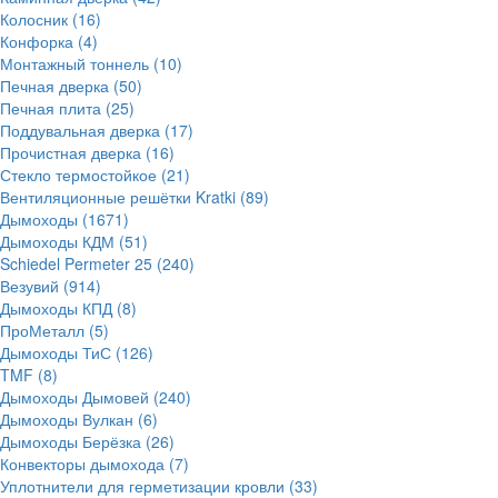
Колосник
(16)
Конфорка
(4)
Монтажный тоннель
(10)
Печная дверка
(50)
Печная плита
(25)
Поддувальная дверка
(17)
Прочистная дверка
(16)
Стекло термостойкое
(21)
Вентиляционные решётки Kratki
(89)
Дымоходы
(1671)
Дымоходы КДМ
(51)
Schiedel Permeter 25
(240)
Везувий
(914)
Дымоходы КПД
(8)
ПроМеталл
(5)
Дымоходы ТиС
(126)
TMF
(8)
Дымоходы Дымовей
(240)
Дымоходы Вулкан
(6)
Дымоходы Берёзка
(26)
Конвекторы дымохода
(7)
Уплотнители для герметизации кровли
(33)