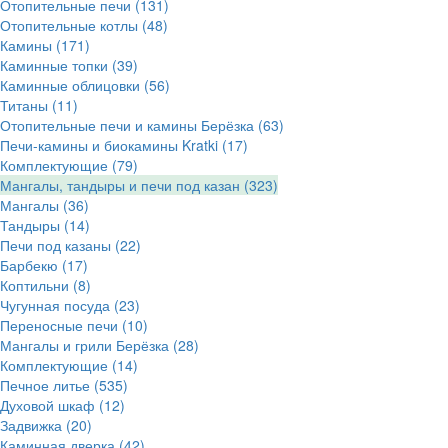
Отопительные печи
(131)
Отопительные котлы
(48)
Камины
(171)
Каминные топки
(39)
Каминные облицовки
(56)
Титаны
(11)
Отопительные печи и камины Берёзка
(63)
Печи-камины и биокамины Kratki
(17)
Комплектующие
(79)
Мангалы, тандыры и печи под казан
(323)
Мангалы
(36)
Тандыры
(14)
Печи под казаны
(22)
Барбекю
(17)
Коптильни
(8)
Чугунная посуда
(23)
Переносные печи
(10)
Мангалы и грили Берёзка
(28)
Комплектующие
(14)
Печное литье
(535)
Духовой шкаф
(12)
Задвижка
(20)
Каминная дверка
(42)