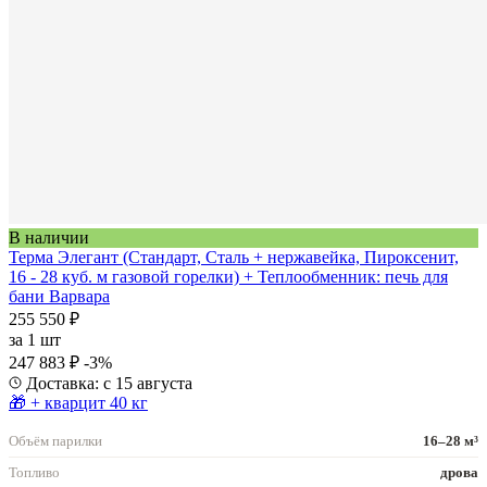
В наличии
Терма Элегант (Стандарт, Сталь + нержавейка, Пироксенит,
16 - 28 куб. м газовой горелки) + Теплообменник: печь для
бани Варвара
255 550 ₽
за
1 шт
247 883 ₽
-3%
Доставка: с 15 августа
🎁 + кварцит 40 кг
Объём парилки
16–28 м³
Топливо
дрова