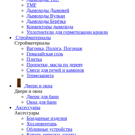
TMF
Дымоходы Дымовей
Дымоходы Вулкан
Дымоходы Берёзка
Конвекторы дымохода
Уплотнители для герметизации кровли
Стройматериалы
Стройматериалы
Вагонка, Полога, Погонаж
Гималайская соль
Плитка
Пропитки, масла по дереву
Смеси для печей и каминов
Термозащита
Двери и окна
Двери и окна
Двери для бани
Окна для бани
Аксессуары
Аксессуары
Бондарные изделия
Хоз.инвентарь
Обливные устройства
Ковши, черпаки, ушаты