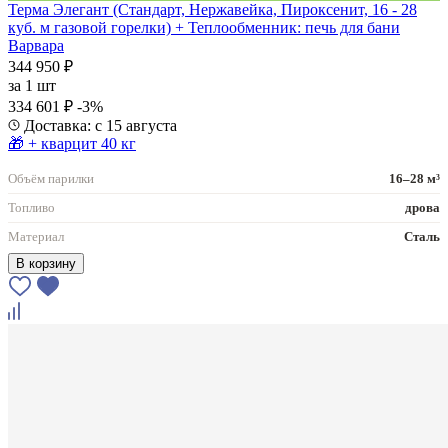
Терма Элегант (Стандарт, Нержавейка, Пироксенит, 16 - 28
куб. м газовой горелки) + Теплообменник: печь для бани
Варвара
344 950 ₽
за
1 шт
334 601 ₽
-3%
Доставка: с 15 августа
🎁 + кварцит 40 кг
Объём парилки
16–28 м³
Топливо
дрова
Материал
Сталь
В корзину