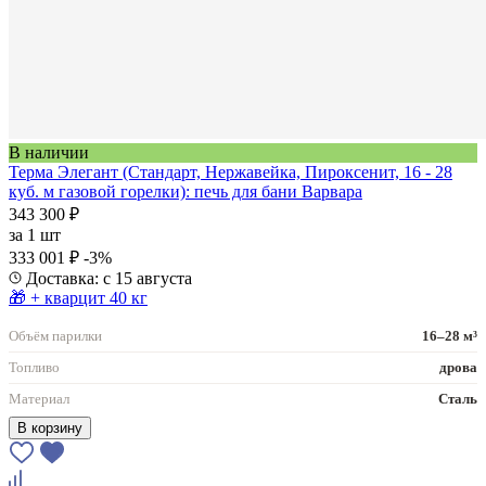
В наличии
Терма Элегант (Стандарт, Нержавейка, Пироксенит, 16 - 28
куб. м газовой горелки): печь для бани Варвара
343 300 ₽
за
1 шт
333 001 ₽
-3%
Доставка: с 15 августа
🎁 + кварцит 40 кг
Объём парилки
16–28 м³
Топливо
дрова
Материал
Сталь
В корзину