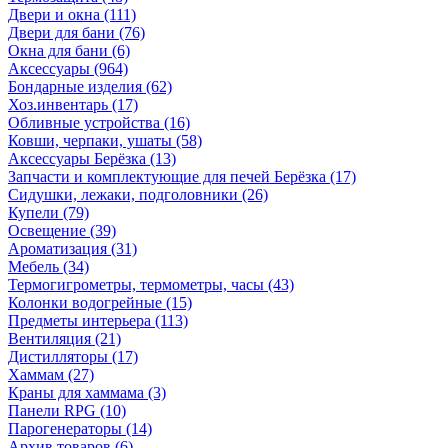
Двери и окна
(111)
Двери для бани
(76)
Окна для бани
(6)
Аксессуары
(964)
Бондарные изделия
(62)
Хоз.инвентарь
(17)
Обливные устройства
(16)
Ковши, черпаки, ушаты
(58)
Аксессуары Берёзка
(13)
Запчасти и комплектующие для печей Берёзка
(17)
Сидушки, лежаки, подголовники
(26)
Купели
(79)
Освещение
(39)
Ароматизация
(31)
Мебель
(34)
Термогигрометры, термометры, часы
(43)
Колонки водогрейные
(15)
Предметы интерьера
(113)
Вентиляция
(21)
Дистилляторы
(17)
Хаммам
(27)
Краны для хаммама
(3)
Панели RPG
(10)
Парогенераторы
(14)
Архив товаров
(6)