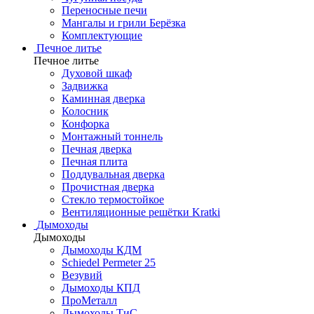
Переносные печи
Мангалы и грили Берёзка
Комплектующие
Печное литье
Печное литье
Духовой шкаф
Задвижка
Каминная дверка
Колосник
Конфорка
Монтажный тоннель
Печная дверка
Печная плита
Поддувальная дверка
Прочистная дверка
Стекло термостойкое
Вентиляционные решётки Kratki
Дымоходы
Дымоходы
Дымоходы КДМ
Schiedel Permeter 25
Везувий
Дымоходы КПД
ПроМеталл
Дымоходы ТиС