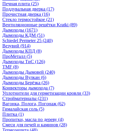
Печная плита
(25)
Поддувальная дверка
(17)
Прочистная дверка
(16)
Стекло термостойкое
(21)
Вентиляционные решётки Kratki
(89)
Дымоходы
(1671)
Дымоходы КДМ
(51)
Schiedel Permeter 25
(240)
Везувий
(914)
Дымоходы КПД
(8)
ПроМеталл
(5)
Дымоходы ТиС
(126)
TMF
(8)
Дымоходы Дымовей
(240)
Дымоходы Вулкан
(6)
Дымоходы Берёзка
(26)
Конвекторы дымохода
(7)
Уплотнители для герметизации кровли
(33)
Стройматериалы
(231)
Вагонка, Полога, Погонаж
(62)
Гималайская соль
(5)
Плитка
(1)
Пропитки, масла по дереву
(4)
Смеси для печей и каминов
(28)
Термозащита
(48)