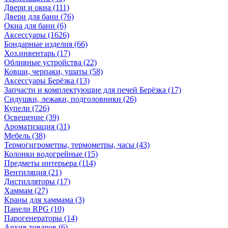
Двери и окна
(111)
Двери для бани
(76)
Окна для бани
(6)
Аксессуары
(1626)
Бондарные изделия
(66)
Хоз.инвентарь
(17)
Обливные устройства
(22)
Ковши, черпаки, ушаты
(58)
Аксессуары Берёзка
(13)
Запчасти и комплектующие для печей Берёзка
(17)
Сидушки, лежаки, подголовники
(26)
Купели
(726)
Освещение
(39)
Ароматизация
(31)
Мебель
(38)
Термогигрометры, термометры, часы
(43)
Колонки водогрейные
(15)
Предметы интерьера
(114)
Вентиляция
(21)
Дистилляторы
(17)
Хаммам
(27)
Краны для хаммама
(3)
Панели RPG
(10)
Парогенераторы
(14)
Архив товаров
(6)