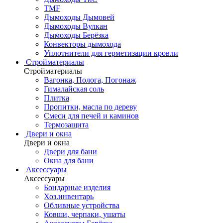
TMF
Дымоходы Дымовей
Дымоходы Вулкан
Дымоходы Берёзка
Конвекторы дымохода
Уплотнители для герметизации кровли
Стройматериалы
Стройматериалы
Вагонка, Полога, Погонаж
Гималайская соль
Плитка
Пропитки, масла по дереву
Смеси для печей и каминов
Термозащита
Двери и окна
Двери и окна
Двери для бани
Окна для бани
Аксессуары
Аксессуары
Бондарные изделия
Хоз.инвентарь
Обливные устройства
Ковши, черпаки, ушаты