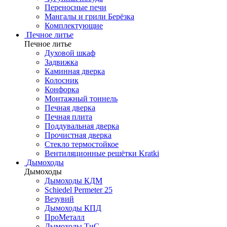
Переносные печи
Мангалы и грили Берёзка
Комплектующие
Печное литье
Печное литье
Духовой шкаф
Задвижка
Каминная дверка
Колосник
Конфорка
Монтажный тоннель
Печная дверка
Печная плита
Поддувальная дверка
Прочистная дверка
Стекло термостойкое
Вентиляционные решётки Kratki
Дымоходы
Дымоходы
Дымоходы КДМ
Schiedel Permeter 25
Везувий
Дымоходы КПД
ПроМеталл
Дымоходы ТиС