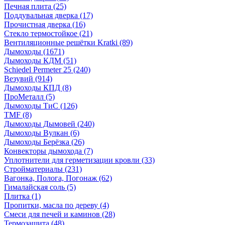
Печная плита
(25)
Поддувальная дверка
(17)
Прочистная дверка
(16)
Стекло термостойкое
(21)
Вентиляционные решётки Kratki
(89)
Дымоходы
(1671)
Дымоходы КДМ
(51)
Schiedel Permeter 25
(240)
Везувий
(914)
Дымоходы КПД
(8)
ПроМеталл
(5)
Дымоходы ТиС
(126)
TMF
(8)
Дымоходы Дымовей
(240)
Дымоходы Вулкан
(6)
Дымоходы Берёзка
(26)
Конвекторы дымохода
(7)
Уплотнители для герметизации кровли
(33)
Стройматериалы
(231)
Вагонка, Полога, Погонаж
(62)
Гималайская соль
(5)
Плитка
(1)
Пропитки, масла по дереву
(4)
Смеси для печей и каминов
(28)
Термозащита
(48)