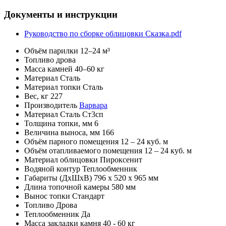
Документы и инструкции
Руководство по сборке облицовки Сказка.pdf
Объём парилки
12–24 м³
Топливо
дрова
Масса камней
40–60 кг
Материал
Сталь
Материал топки
Сталь
Вес, кг
227
Производитель
Варвара
Материал
Сталь Ст3сп
Толщина топки, мм
6
Величина выноса, мм
166
Объём парного помещения
12 – 24 куб. м
Объём отапливаемого помещения
12 – 24 куб. м
Материал облицовки
Пироксенит
Водяной контур
Теплообменник
Габариты (ДхШхВ)
796 х 520 х 965 мм
Длина топочной камеры
580 мм
Вынос топки
Стандарт
Топливо
Дрова
Теплообменник
Да
Масса закладки камня
40 - 60 кг