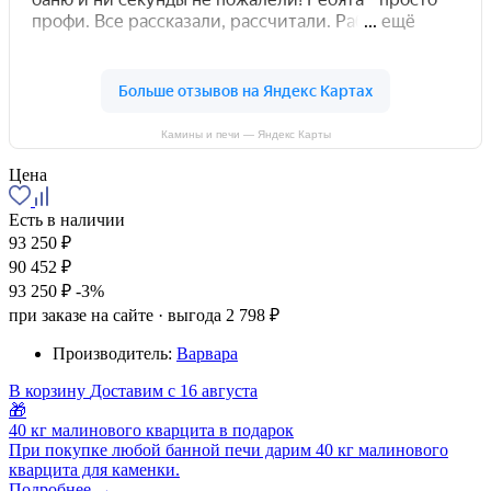
Камины и печи — Яндекс Карты
Цена
Есть в наличии
93 250 ₽
90 452 ₽
93 250 ₽
-3%
при заказе на сайте · выгода 2 798 ₽
Производитель:
Варвара
В корзину
Доставим с 16 августа
🎁
40 кг малинового кварцита в подарок
При покупке любой банной печи дарим 40 кг малинового
кварцита для каменки.
Подробнее →