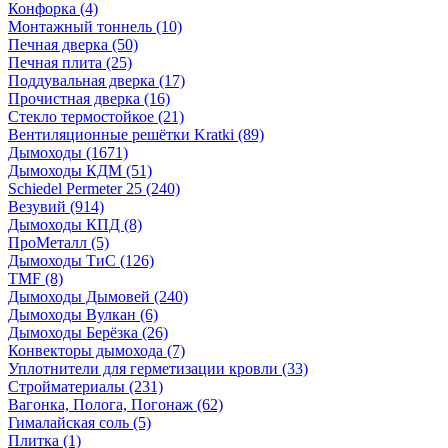
Конфорка
(4)
Монтажный тоннель
(10)
Печная дверка
(50)
Печная плита
(25)
Поддувальная дверка
(17)
Прочистная дверка
(16)
Стекло термостойкое
(21)
Вентиляционные решётки Kratki
(89)
Дымоходы
(1671)
Дымоходы КДМ
(51)
Schiedel Permeter 25
(240)
Везувий
(914)
Дымоходы КПД
(8)
ПроМеталл
(5)
Дымоходы ТиС
(126)
TMF
(8)
Дымоходы Дымовей
(240)
Дымоходы Вулкан
(6)
Дымоходы Берёзка
(26)
Конвекторы дымохода
(7)
Уплотнители для герметизации кровли
(33)
Стройматериалы
(231)
Вагонка, Полога, Погонаж
(62)
Гималайская соль
(5)
Плитка
(1)