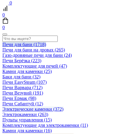
0
0
0
Печи для бани
(1718)
Печи для бани на дровах
(265)
Газо-дровяные печи для бани
(24)
Печи Берёзка
(223)
Комплектующие для печей
(47)
Камни для каменки
(25)
Баки для бани
(32)
Печи EasySteam
(107)
Печи Варвара
(712)
Печи Везувий
(191)
Печи Ермак
(98)
Печи Сабантуй
(12)
Электрические каменки
(372)
Электрокаменки
(263)
Пульты управления
(15)
Комплектующие для электрокаменки
(11)
Камни для каменки
(16)