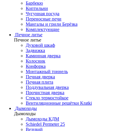
Барбекю
Коптильни
Чугунная посуда
Переносные печи
Мангалы и грили Берёзка
Комплектующие
Печное литье
Печное литье
Духовой шкаф
Задвижка
Каминная дверка
Колосник
Конфорка
Монтажный тоннель
Печная дверка
Печная плита
Поддувальная дверка
Прочистная дверка
Стекло термостойкое
Вентиляционные решётки Kratki
Дымоходы
Дымоходы
Дымоходы КДМ
Schiedel Permeter 25
Везувий