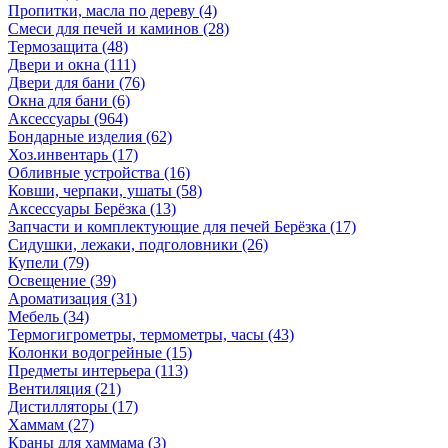
Пропитки, масла по дереву
(4)
Смеси для печей и каминов
(28)
Термозащита
(48)
Двери и окна
(111)
Двери для бани
(76)
Окна для бани
(6)
Аксессуары
(964)
Бондарные изделия
(62)
Хоз.инвентарь
(17)
Обливные устройства
(16)
Ковши, черпаки, ушаты
(58)
Аксессуары Берёзка
(13)
Запчасти и комплектующие для печей Берёзка
(17)
Сидушки, лежаки, подголовники
(26)
Купели
(79)
Освещение
(39)
Ароматизация
(31)
Мебель
(34)
Термогигрометры, термометры, часы
(43)
Колонки водогрейные
(15)
Предметы интерьера
(113)
Вентиляция
(21)
Дистилляторы
(17)
Хаммам
(27)
Краны для хаммама
(3)