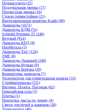
Печная плита
(25)
Поддувальная дверка
(17)
Прочистная дверка
(16)
Стекло термостойкое
(21)
Вентиляционные решётки Kratki
(89)
Дымоходы
(1671)
Дымоходы КДМ
(51)
Schiedel Permeter 25
(240)
Везувий
(914)
Дымоходы КПД
(8)
ПроМеталл
(5)
Дымоходы ТиС
(126)
TMF
(8)
Дымоходы Дымовей
(240)
Дымоходы Вулкан
(6)
Дымоходы Берёзка
(26)
Конвекторы дымохода
(7)
Уплотнители для герметизации кровли
(33)
Стройматериалы
(231)
Вагонка, Полога, Погонаж
(62)
Гималайская соль
(5)
Плитка
(1)
Пропитки, масла по дереву
(4)
Смеси для печей и каминов
(28)
Термозащита
(48)