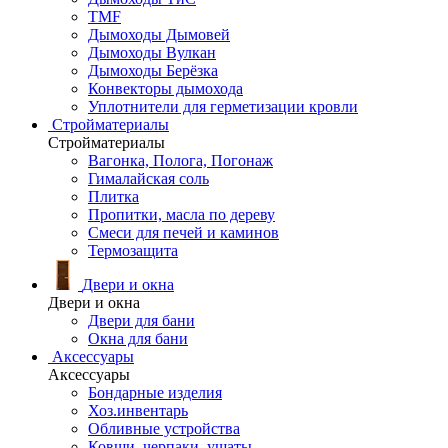
TMF
Дымоходы Дымовей
Дымоходы Вулкан
Дымоходы Берёзка
Конвекторы дымохода
Уплотнители для герметизации кровли
Стройматериалы
Стройматериалы
Вагонка, Полога, Погонаж
Гималайская соль
Плитка
Пропитки, масла по дереву
Смеси для печей и каминов
Термозащита
Двери и окна
Двери и окна
Двери для бани
Окна для бани
Аксессуары
Аксессуары
Бондарные изделия
Хоз.инвентарь
Обливные устройства
Ковши, черпаки, ушаты