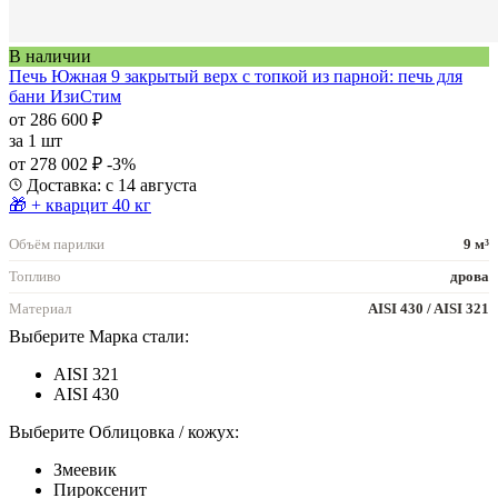
В наличии
Печь Южная 9 закрытый верх с топкой из парной: печь для
бани ИзиСтим
от 286 600 ₽
за
1 шт
от 278 002 ₽
-3%
Доставка: с 14 августа
🎁 + кварцит 40 кг
Объём парилки
9 м³
Топливо
дрова
Материал
AISI 430 / AISI 321
Выберите Марка стали:
AISI 321
AISI 430
Выберите Облицовка / кожух:
Змеевик
Пироксенит