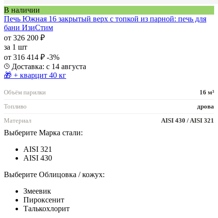
В наличии
Печь Южная 16 закрытый верх с топкой из парной: печь для
бани ИзиСтим
от 326 200 ₽
за
1 шт
от 316 414 ₽
-3%
Доставка: с 14 августа
🎁 + кварцит 40 кг
Объём парилки
16 м³
Топливо
дрова
Материал
AISI 430 / AISI 321
Выберите Марка стали:
AISI 321
AISI 430
Выберите Облицовка / кожух:
Змеевик
Пироксенит
Талькохлорит