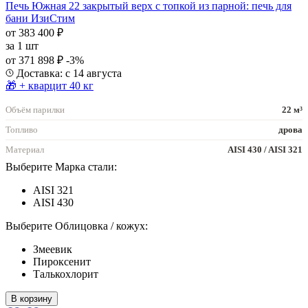
Печь Южная 22 закрытый верх с топкой из парной: печь для
бани ИзиСтим
от 383 400 ₽
за
1 шт
от 371 898 ₽
-3%
Доставка: с 14 августа
🎁 + кварцит 40 кг
Объём парилки
22 м³
Топливо
дрова
Материал
AISI 430 / AISI 321
Выберите Марка стали:
AISI 321
AISI 430
Выберите Облицовка / кожух:
Змеевик
Пироксенит
Талькохлорит
В корзину