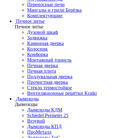
Переносные печи
Мангалы и грили Берёзка
Комплектующие
Печное литье
Печное литье
Духовой шкаф
Задвижка
Каминная дверка
Колосник
Конфорка
Монтажный тоннель
Печная дверка
Печная плита
Поддувальная дверка
Прочистная дверка
Стекло термостойкое
Вентиляционные решётки Kratki
Дымоходы
Дымоходы
Дымоходы КДМ
Schiedel Permeter 25
Везувий
Дымоходы КПД
ПроМеталл
Дымоходы ТиС