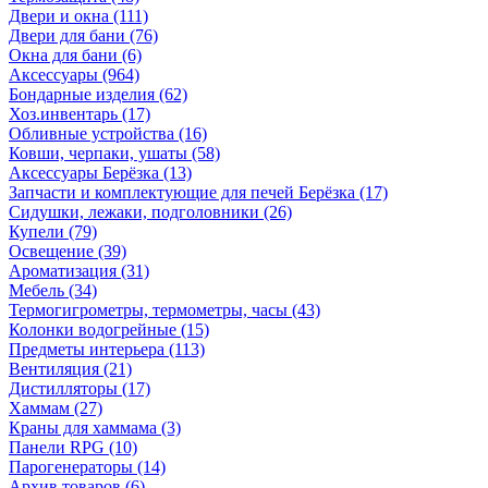
Двери и окна
(111)
Двери для бани
(76)
Окна для бани
(6)
Аксессуары
(964)
Бондарные изделия
(62)
Хоз.инвентарь
(17)
Обливные устройства
(16)
Ковши, черпаки, ушаты
(58)
Аксессуары Берёзка
(13)
Запчасти и комплектующие для печей Берёзка
(17)
Сидушки, лежаки, подголовники
(26)
Купели
(79)
Освещение
(39)
Ароматизация
(31)
Мебель
(34)
Термогигрометры, термометры, часы
(43)
Колонки водогрейные
(15)
Предметы интерьера
(113)
Вентиляция
(21)
Дистилляторы
(17)
Хаммам
(27)
Краны для хаммама
(3)
Панели RPG
(10)
Парогенераторы
(14)
Архив товаров
(6)