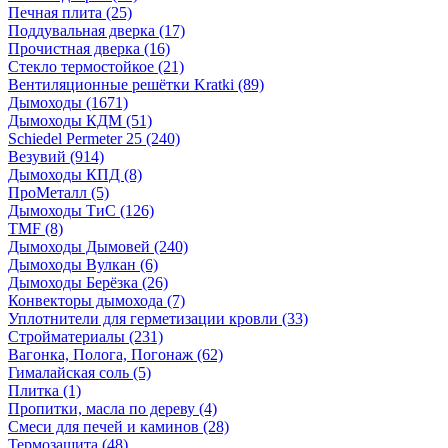
Печная плита
(25)
Поддувальная дверка
(17)
Прочистная дверка
(16)
Стекло термостойкое
(21)
Вентиляционные решётки Kratki
(89)
Дымоходы
(1671)
Дымоходы КДМ
(51)
Schiedel Permeter 25
(240)
Везувий
(914)
Дымоходы КПД
(8)
ПроМеталл
(5)
Дымоходы ТиС
(126)
TMF
(8)
Дымоходы Дымовей
(240)
Дымоходы Вулкан
(6)
Дымоходы Берёзка
(26)
Конвекторы дымохода
(7)
Уплотнители для герметизации кровли
(33)
Стройматериалы
(231)
Вагонка, Полога, Погонаж
(62)
Гималайская соль
(5)
Плитка
(1)
Пропитки, масла по дереву
(4)
Смеси для печей и каминов
(28)
Термозащита
(48)