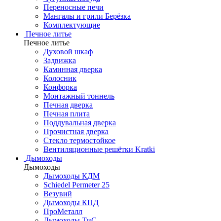
Переносные печи
Мангалы и грили Берёзка
Комплектующие
Печное литье
Печное литье
Духовой шкаф
Задвижка
Каминная дверка
Колосник
Конфорка
Монтажный тоннель
Печная дверка
Печная плита
Поддувальная дверка
Прочистная дверка
Стекло термостойкое
Вентиляционные решётки Kratki
Дымоходы
Дымоходы
Дымоходы КДМ
Schiedel Permeter 25
Везувий
Дымоходы КПД
ПроМеталл
Дымоходы ТиС