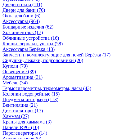
Двери и окна
(111)
Двери для бани
(76)
Окна для бани
(6)
Аксессуары
(964)
Бондарные изделия
(62)
Хоз.инвентарь
(17)
Обливные устройства
(16)
Ковши, черпаки, ушаты
(58)
Аксессуары Берёзка
(13)
Запчасти и комплектующие для печей Берёзка
(17)
Сидушки, лежаки, подголовники
(26)
Купели
(79)
Освещение
(39)
Ароматизация
(31)
Мебель
(34)
Термогигрометры, термометры, часы
(43)
Колонки водогрейные
(15)
Предметы интерьера
(113)
Вентиляция
(21)
Дистилляторы
(17)
Хаммам
(27)
Краны для хаммама
(3)
Панели RPG
(10)
Парогенераторы
(14)
Архив товаров
(6)