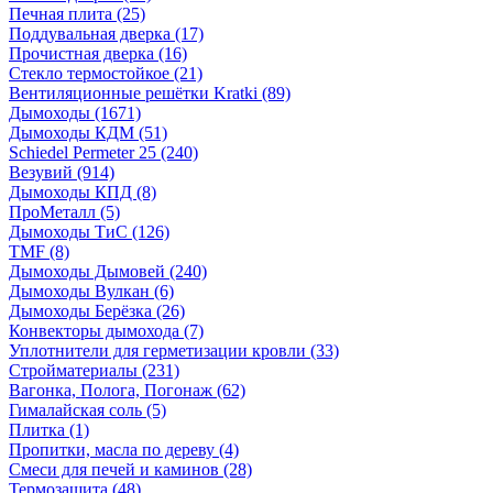
Печная плита
(25)
Поддувальная дверка
(17)
Прочистная дверка
(16)
Стекло термостойкое
(21)
Вентиляционные решётки Kratki
(89)
Дымоходы
(1671)
Дымоходы КДМ
(51)
Schiedel Permeter 25
(240)
Везувий
(914)
Дымоходы КПД
(8)
ПроМеталл
(5)
Дымоходы ТиС
(126)
TMF
(8)
Дымоходы Дымовей
(240)
Дымоходы Вулкан
(6)
Дымоходы Берёзка
(26)
Конвекторы дымохода
(7)
Уплотнители для герметизации кровли
(33)
Стройматериалы
(231)
Вагонка, Полога, Погонаж
(62)
Гималайская соль
(5)
Плитка
(1)
Пропитки, масла по дереву
(4)
Смеси для печей и каминов
(28)
Термозащита
(48)