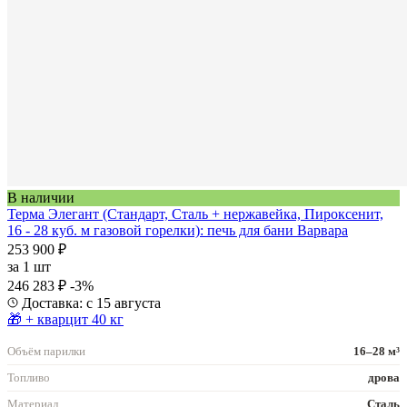
В наличии
Терма Элегант (Стандарт, Сталь + нержавейка, Пироксенит,
16 - 28 куб. м газовой горелки): печь для бани Варвара
253 900 ₽
за
1 шт
246 283 ₽
-3%
Доставка: с 15 августа
🎁 + кварцит 40 кг
Объём парилки
16–28 м³
Топливо
дрова
Материал
Сталь