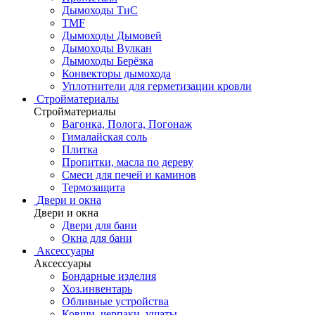
Дымоходы ТиС
TMF
Дымоходы Дымовей
Дымоходы Вулкан
Дымоходы Берёзка
Конвекторы дымохода
Уплотнители для герметизации кровли
Стройматериалы
Стройматериалы
Вагонка, Полога, Погонаж
Гималайская соль
Плитка
Пропитки, масла по дереву
Смеси для печей и каминов
Термозащита
Двери и окна
Двери и окна
Двери для бани
Окна для бани
Аксессуары
Аксессуары
Бондарные изделия
Хоз.инвентарь
Обливные устройства
Ковши, черпаки, ушаты