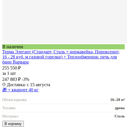
В наличии
Терма Элегант (Стандарт, Сталь + нержавейка, Пироксенит,
16 - 28 куб. м газовой горелки) + Теплообменник: печь для
бани Варвара
255 550 ₽
за
1 шт
247 883 ₽
-3%
Доставка: с 15 августа
🎁 + кварцит 40 кг
Объём парилки
16–28 м³
Топливо
дрова
Материал
Сталь
В корзину