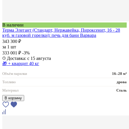
В наличии
Терма Элегант (Стандарт, Нержавейка, Пироксенит, 16 - 28
куб. м газовой горелки): печь для бани Варвара
343 300 ₽
за
1 шт
333 001 ₽
-3%
Доставка: с 15 августа
🎁 + кварцит 40 кг
Объём парилки
16–28 м³
Топливо
дрова
Материал
Сталь
В корзину