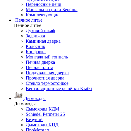
Переносные печи
Мангалы и грили Берёзка
Комплектующие
Печное литье
Печное литье
Духовой шкаф
Задвижка
Каминная дверка
Колосник
Конфорка
Монтажный тоннель
Печная дверка
Печная плита
Поддувальная дверка
Прочистная дверка
Стекло термостойкое
Вентиляционные решётки Kratki
Дымоходы
Дымоходы
Дымоходы КДМ
Schiedel Permeter 25
Везувий
Дымоходы КПД
ПроМеталл