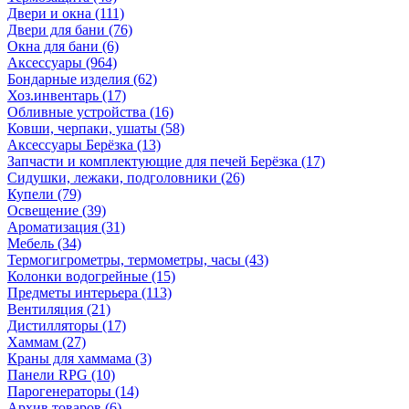
Двери и окна
(111)
Двери для бани
(76)
Окна для бани
(6)
Аксессуары
(964)
Бондарные изделия
(62)
Хоз.инвентарь
(17)
Обливные устройства
(16)
Ковши, черпаки, ушаты
(58)
Аксессуары Берёзка
(13)
Запчасти и комплектующие для печей Берёзка
(17)
Сидушки, лежаки, подголовники
(26)
Купели
(79)
Освещение
(39)
Ароматизация
(31)
Мебель
(34)
Термогигрометры, термометры, часы
(43)
Колонки водогрейные
(15)
Предметы интерьера
(113)
Вентиляция
(21)
Дистилляторы
(17)
Хаммам
(27)
Краны для хаммама
(3)
Панели RPG
(10)
Парогенераторы
(14)
Архив товаров
(6)