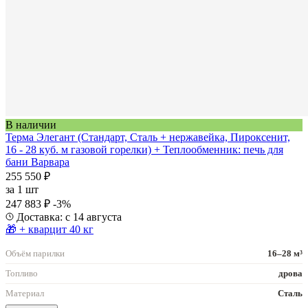
В наличии
Терма Элегант (Стандарт, Сталь + нержавейка, Пироксенит,
16 - 28 куб. м газовой горелки) + Теплообменник: печь для
бани Варвара
255 550 ₽
за
1 шт
247 883 ₽
-3%
Доставка: с 14 августа
🎁 + кварцит 40 кг
Объём парилки
16–28 м³
Топливо
дрова
Материал
Сталь