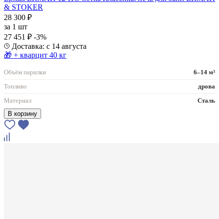
& STOKER
28 300 ₽
за
1 шт
27 451 ₽
-3%
Доставка: с 14 августа
🎁 + кварцит 40 кг
Объём парилки
6–14 м³
Топливо
дрова
Материал
Сталь
В корзину