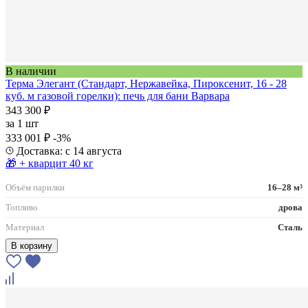
В наличии
Терма Элегант (Стандарт, Нержавейка, Пироксенит, 16 - 28
куб. м газовой горелки): печь для бани Варвара
343 300 ₽
за
1 шт
333 001 ₽
-3%
Доставка: с 14 августа
🎁 + кварцит 40 кг
Объём парилки
16–28 м³
Топливо
дрова
Материал
Сталь
В корзину