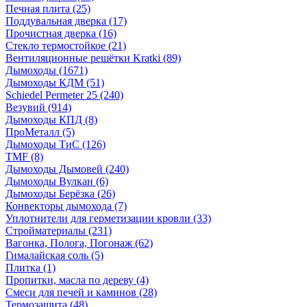
Печная плита
(25)
Поддувальная дверка
(17)
Прочистная дверка
(16)
Стекло термостойкое
(21)
Вентиляционные решётки Kratki
(89)
Дымоходы
(1671)
Дымоходы КДМ
(51)
Schiedel Permeter 25
(240)
Везувий
(914)
Дымоходы КПД
(8)
ПроМеталл
(5)
Дымоходы ТиС
(126)
TMF
(8)
Дымоходы Дымовей
(240)
Дымоходы Вулкан
(6)
Дымоходы Берёзка
(26)
Конвекторы дымохода
(7)
Уплотнители для герметизации кровли
(33)
Стройматериалы
(231)
Вагонка, Полога, Погонаж
(62)
Гималайская соль
(5)
Плитка
(1)
Пропитки, масла по дереву
(4)
Смеси для печей и каминов
(28)
Термозащита
(48)