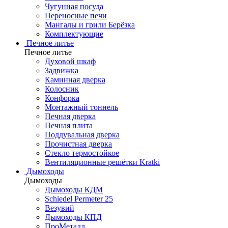
Чугунная посуда
Переносные печи
Мангалы и грили Берёзка
Комплектующие
Печное литье
Печное литье
Духовой шкаф
Задвижка
Каминная дверка
Колосник
Конфорка
Монтажный тоннель
Печная дверка
Печная плита
Поддувальная дверка
Прочистная дверка
Стекло термостойкое
Вентиляционные решётки Kratki
Дымоходы
Дымоходы
Дымоходы КДМ
Schiedel Permeter 25
Везувий
Дымоходы КПД
ПроМеталл