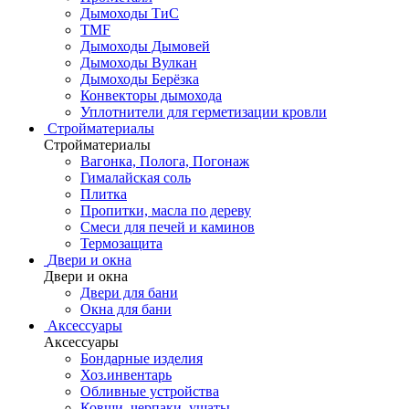
Дымоходы ТиС
TMF
Дымоходы Дымовей
Дымоходы Вулкан
Дымоходы Берёзка
Конвекторы дымохода
Уплотнители для герметизации кровли
Стройматериалы
Стройматериалы
Вагонка, Полога, Погонаж
Гималайская соль
Плитка
Пропитки, масла по дереву
Смеси для печей и каминов
Термозащита
Двери и окна
Двери и окна
Двери для бани
Окна для бани
Аксессуары
Аксессуары
Бондарные изделия
Хоз.инвентарь
Обливные устройства
Ковши, черпаки, ушаты