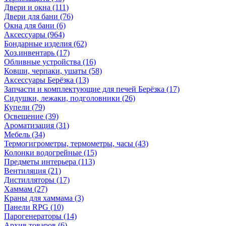
Двери и окна
(111)
Двери для бани
(76)
Окна для бани
(6)
Аксессуары
(964)
Бондарные изделия
(62)
Хоз.инвентарь
(17)
Обливные устройства
(16)
Ковши, черпаки, ушаты
(58)
Аксессуары Берёзка
(13)
Запчасти и комплектующие для печей Берёзка
(17)
Сидушки, лежаки, подголовники
(26)
Купели
(79)
Освещение
(39)
Ароматизация
(31)
Мебель
(34)
Термогигрометры, термометры, часы
(43)
Колонки водогрейные
(15)
Предметы интерьера
(113)
Вентиляция
(21)
Дистилляторы
(17)
Хаммам
(27)
Краны для хаммама
(3)
Панели RPG
(10)
Парогенераторы
(14)
Архив товаров
(6)