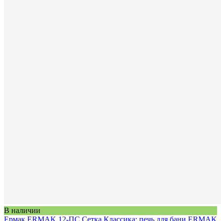
В наличии
Ермак ERMAK 12-ПС Сетка Классика: печь для бани ERMAK