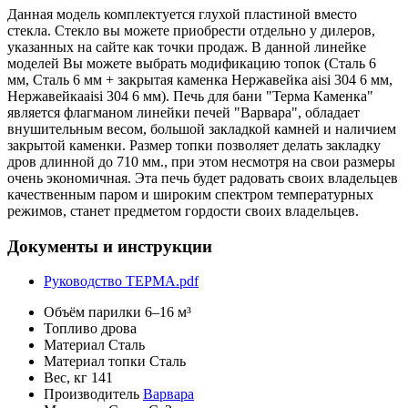
Данная модель комплектуется глухой пластиной вместо
стекла. Стекло вы можете приобрести отдельно у дилеров,
указанных на сайте как точки продаж. В данной линейке
моделей Вы можете выбрать модификацию топок (Сталь 6
мм, Сталь 6 мм + закрытая каменка Нержавейка aisi 304 6 мм,
Нержавейкаaisi 304 6 мм). Печь для бани "Терма Каменка"
является флагманом линейки печей "Варвара", обладает
внушительным весом, большой закладкой камней и наличием
закрытой каменки. Размер топки позволяет делать закладку
дров длинной до 710 мм., при этом несмотря на свои размеры
очень экономичная. Эта печь будет радовать своих владельцев
качественным паром и широким спектром температурных
режимов, станет предметом гордости своих владельцев.
Документы и инструкции
Руководство ТЕРМА.pdf
Объём парилки
6–16 м³
Топливо
дрова
Материал
Сталь
Материал топки
Сталь
Вес, кг
141
Производитель
Варвара