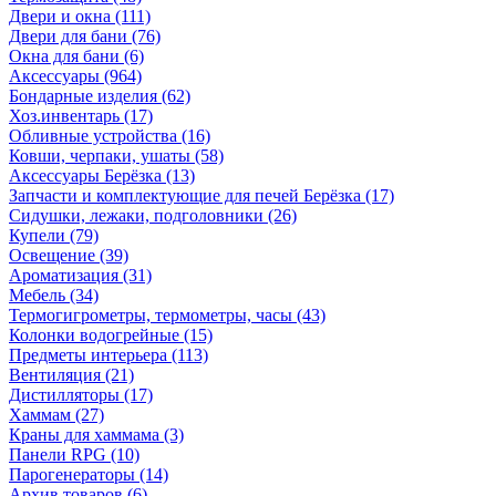
Двери и окна
(111)
Двери для бани
(76)
Окна для бани
(6)
Аксессуары
(964)
Бондарные изделия
(62)
Хоз.инвентарь
(17)
Обливные устройства
(16)
Ковши, черпаки, ушаты
(58)
Аксессуары Берёзка
(13)
Запчасти и комплектующие для печей Берёзка
(17)
Сидушки, лежаки, подголовники
(26)
Купели
(79)
Освещение
(39)
Ароматизация
(31)
Мебель
(34)
Термогигрометры, термометры, часы
(43)
Колонки водогрейные
(15)
Предметы интерьера
(113)
Вентиляция
(21)
Дистилляторы
(17)
Хаммам
(27)
Краны для хаммама
(3)
Панели RPG
(10)
Парогенераторы
(14)
Архив товаров
(6)