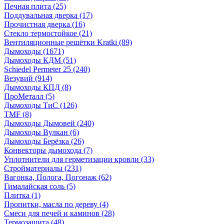
Печная плита
(25)
Поддувальная дверка
(17)
Прочистная дверка
(16)
Стекло термостойкое
(21)
Вентиляционные решётки Kratki
(89)
Дымоходы
(1671)
Дымоходы КДМ
(51)
Schiedel Permeter 25
(240)
Везувий
(914)
Дымоходы КПД
(8)
ПроМеталл
(5)
Дымоходы ТиС
(126)
TMF
(8)
Дымоходы Дымовей
(240)
Дымоходы Вулкан
(6)
Дымоходы Берёзка
(26)
Конвекторы дымохода
(7)
Уплотнители для герметизации кровли
(33)
Стройматериалы
(231)
Вагонка, Полога, Погонаж
(62)
Гималайская соль
(5)
Плитка
(1)
Пропитки, масла по дереву
(4)
Смеси для печей и каминов
(28)
Термозащита
(48)