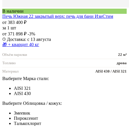
В наличии
Печь Южная 22 закрытый верх: печь для бани ИзиСтим
от 383 400 ₽
за
1 шт
от 371 898 ₽
-3%
Доставка: с 13 августа
🎁 + кварцит 40 кг
Объём парилки
22 м³
Топливо
дрова
Материал
AISI 430 / AISI 321
Выберите Марка стали:
AISI 321
AISI 430
Выберите Облицовка / кожух:
Змеевик
Пироксенит
Талькохлорит