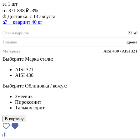
за
1 шт
от 371 898 ₽
-3%
Доставка: с 13 августа
🎁 + кварцит 40 кг
Объём парилки
22 м³
Топливо
дрова
Материал
AISI 430 / AISI 321
Выберите Марка стали:
AISI 321
AISI 430
Выберите Облицовка / кожух:
Змеевик
Пироксенит
Талькохлорит
В корзину