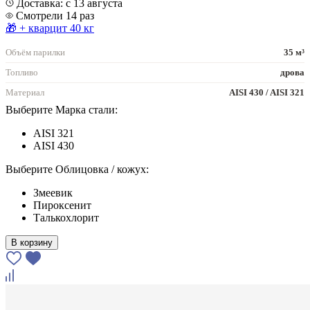
Доставка: с 13 августа
Смотрели 14 раз
🎁 + кварцит 40 кг
Объём парилки
35 м³
Топливо
дрова
Материал
AISI 430 / AISI 321
Выберите Марка стали:
AISI 321
AISI 430
Выберите Облицовка / кожух:
Змеевик
Пироксенит
Талькохлорит
В корзину