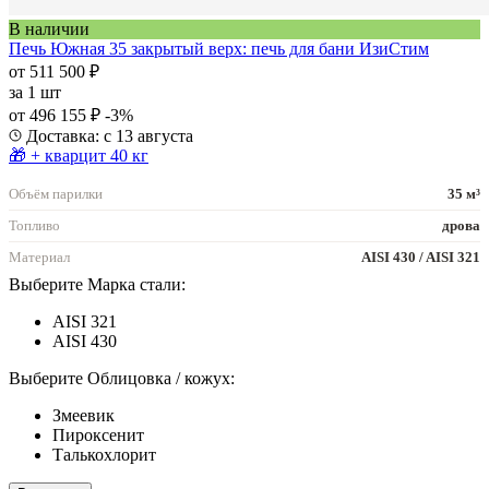
В наличии
Печь Южная 35 закрытый верх: печь для бани ИзиСтим
от 511 500 ₽
за
1 шт
от 496 155 ₽
-3%
Доставка: с 13 августа
🎁 + кварцит 40 кг
Объём парилки
35 м³
Топливо
дрова
Материал
AISI 430 / AISI 321
Выберите Марка стали:
AISI 321
AISI 430
Выберите Облицовка / кожух:
Змеевик
Пироксенит
Талькохлорит