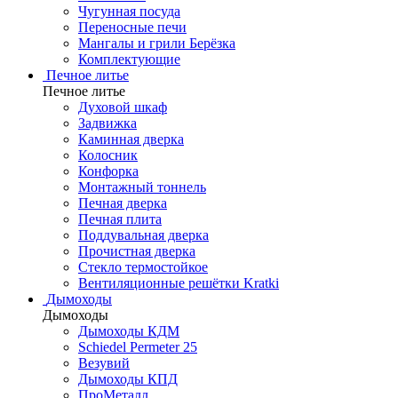
Чугунная посуда
Переносные печи
Мангалы и грили Берёзка
Комплектующие
Печное литье
Печное литье
Духовой шкаф
Задвижка
Каминная дверка
Колосник
Конфорка
Монтажный тоннель
Печная дверка
Печная плита
Поддувальная дверка
Прочистная дверка
Стекло термостойкое
Вентиляционные решётки Kratki
Дымоходы
Дымоходы
Дымоходы КДМ
Schiedel Permeter 25
Везувий
Дымоходы КПД
ПроМеталл