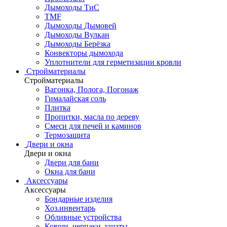
Дымоходы ТиС
TMF
Дымоходы Дымовей
Дымоходы Вулкан
Дымоходы Берёзка
Конвекторы дымохода
Уплотнители для герметизации кровли
Стройматериалы
Стройматериалы
Вагонка, Полога, Погонаж
Гималайская соль
Плитка
Пропитки, масла по дереву
Смеси для печей и каминов
Термозащита
Двери и окна
Двери и окна
Двери для бани
Окна для бани
Аксессуары
Аксессуары
Бондарные изделия
Хоз.инвентарь
Обливные устройства
Ковши, черпаки, ушаты