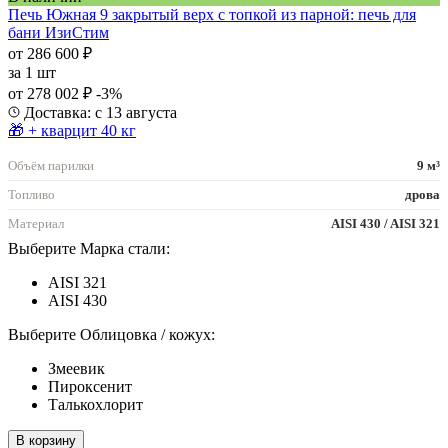
Печь Южная 9 закрытый верх с топкой из парной: печь для
бани ИзиСтим
от 286 600 ₽
за
1 шт
от 278 002 ₽
-3%
Доставка: с 13 августа
🎁 + кварцит 40 кг
Объём парилки
9 м³
Топливо
дрова
Материал
AISI 430 / AISI 321
Выберите Марка стали:
AISI 321
AISI 430
Выберите Облицовка / кожух:
Змеевик
Пироксенит
Талькохлорит
В корзину