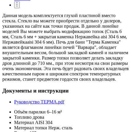
Данная модель комплектуется глухой пластиной вместо
стекла. Стекло вы можете приобрести отдельно у дилеров,
указанных на сайте как точки продаж. В данной линейке
моделей Вы можете выбрать модификацию топок (Сталь 6
мм, Сталь 6 мм + закрытая каменка Нержавейка aisi 304 6 мм,
Нержавейкаaisi 304 6 мм). Печь для бани "Терма Каменка"
является флагманом линейки печей "Варвара", обладает
внушительным весом, большой закладкой камней и наличием
закрытой каменки. Размер топки позволяет делать закладку
дров длинной до 710 мм., при этом несмотря на свои размеры
очень экономичная. Эта печь будет радовать своих владельцев
качественным паром и широким спектром температурных
режимов, станет предметом гордости своих владельцев.
Документы и инструкции
Руководство ТЕРМА.pdf
Объём парилки
6–16 м³
Топливо
дрова
Материал
AISI 304
Материал топки
Нерж. сталь