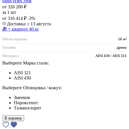
бани ИзиСтим
от 326 200 ₽
за
1 шт
от 316 414 ₽
-3%
Доставка: с 13 августа
🎁 + кварцит 40 кг
Объём парилки
16 м³
Топливо
дрова
Материал
AISI 430 / AISI 321
Выберите Марка стали:
AISI 321
AISI 430
Выберите Облицовка / кожух:
Змеевик
Пироксенит
Талькохлорит
В корзину