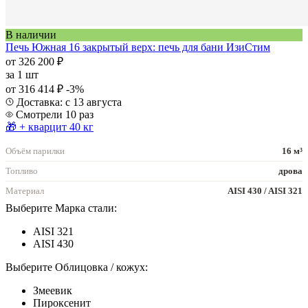
В наличии
Печь Южная 16 закрытый верх: печь для бани ИзиСтим
от 326 200 ₽
за
1 шт
от 316 414 ₽
-3%
Доставка: с 13 августа
Смотрели 10 раз
🎁 + кварцит 40 кг
Объём парилки
16 м³
Топливо
дрова
Материал
AISI 430 / AISI 321
Выберите Марка стали:
AISI 321
AISI 430
Выберите Облицовка / кожух:
Змеевик
Пироксенит