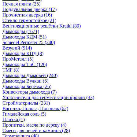
Печная плита
(25)
Поддувальная дверка
(17)
Прочистная дверка
(16)
Стекло термостойкое
(21)
Вентиляционные решётки Kratki
(89)
Дымоходы
(1671)
Дымоходы КДМ
(51)
Schiedel Permeter 25
(240)
Везувий
(914)
Дымоходы КПД
(8)
ПроМеталл
(5)
Дымоходы ТиС
(126)
TMF
(8)
Дымоходы Дымовей
(240)
Дымоходы Вулкан
(6)
Дымоходы Берёзка
(26)
Конвекторы дымохода
(7)
Уплотнители для герметизации кровли
(33)
Стройматериалы
(231)
Вагонка, Полога, Погонаж
(62)
Гималайская соль
(5)
Плитка
(1)
Пропитки, масла по дереву
(4)
Смеси для печей и каминов
(28)
Термозащита
(48)