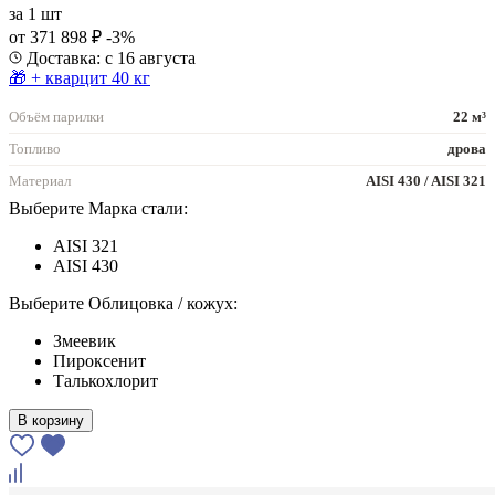
за
1 шт
от 371 898 ₽
-3%
Доставка: с 16 августа
🎁 + кварцит 40 кг
Объём парилки
22 м³
Топливо
дрова
Материал
AISI 430 / AISI 321
Выберите Марка стали:
AISI 321
AISI 430
Выберите Облицовка / кожух:
Змеевик
Пироксенит
Талькохлорит
В корзину