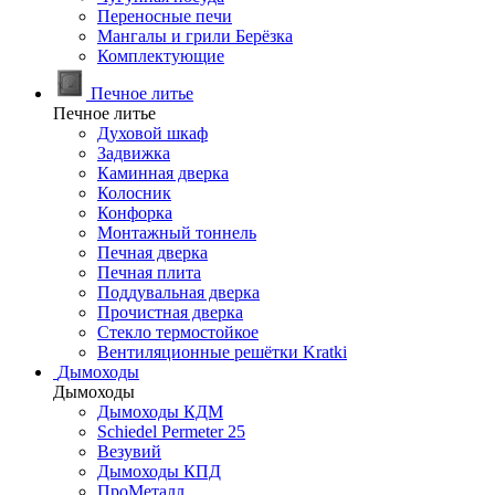
Переносные печи
Мангалы и грили Берёзка
Комплектующие
Печное литье
Печное литье
Духовой шкаф
Задвижка
Каминная дверка
Колосник
Конфорка
Монтажный тоннель
Печная дверка
Печная плита
Поддувальная дверка
Прочистная дверка
Стекло термостойкое
Вентиляционные решётки Kratki
Дымоходы
Дымоходы
Дымоходы КДМ
Schiedel Permeter 25
Везувий
Дымоходы КПД
ПроМеталл