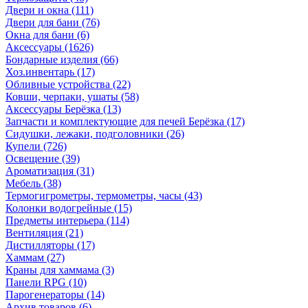
Двери и окна
(111)
Двери для бани
(76)
Окна для бани
(6)
Аксессуары
(1626)
Бондарные изделия
(66)
Хоз.инвентарь
(17)
Обливные устройства
(22)
Ковши, черпаки, ушаты
(58)
Аксессуары Берёзка
(13)
Запчасти и комплектующие для печей Берёзка
(17)
Сидушки, лежаки, подголовники
(26)
Купели
(726)
Освещение
(39)
Ароматизация
(31)
Мебель
(38)
Термогигрометры, термометры, часы
(43)
Колонки водогрейные
(15)
Предметы интерьера
(114)
Вентиляция
(21)
Дистилляторы
(17)
Хаммам
(27)
Краны для хаммама
(3)
Панели RPG
(10)
Парогенераторы
(14)
Архив товаров
(6)