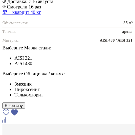
Доставка: с 16 августа
Смотрели 16 раз
🎁 + кварцит 40 кг
Объём парилки
35 м³
Топливо
дрова
Материал
AISI 430 / AISI 321
Выберите Марка стали:
AISI 321
AISI 430
Выберите Облицовка / кожух:
Змеевик
Пироксенит
Талькохлорит
В корзину