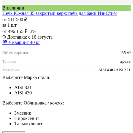
В наличии
Печь Южная 35 закрытый верх: печь для бани ИзиСтим
от 511 500 ₽
за
1 шт
от 496 155 ₽
-3%
Доставка: с 16 августа
🎁 + кварцит 40 кг
Объём парилки
35 м³
Топливо
дрова
Материал
AISI 430 / AISI 321
Выберите Марка стали:
AISI 321
AISI 430
Выберите Облицовка / кожух:
Змеевик
Пироксенит
Талькохлорит