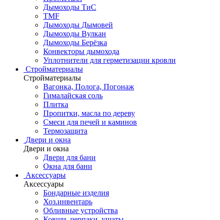
Дымоходы ТиС
TMF
Дымоходы Дымовей
Дымоходы Вулкан
Дымоходы Берёзка
Конвекторы дымохода
Уплотнители для герметизации кровли
Стройматериалы
Стройматериалы
Вагонка, Полога, Погонаж
Гималайская соль
Плитка
Пропитки, масла по дереву
Смеси для печей и каминов
Термозащита
Двери и окна
Двери и окна
Двери для бани
Окна для бани
Аксессуары
Аксессуары
Бондарные изделия
Хоз.инвентарь
Обливные устройства
Ковши, черпаки, ушаты