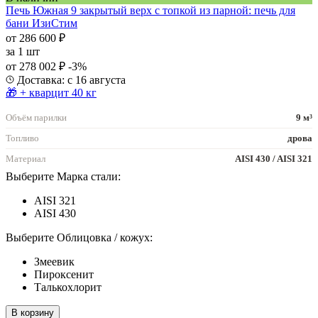
Печь Южная 9 закрытый верх с топкой из парной: печь для
бани ИзиСтим
от 286 600 ₽
за
1 шт
от 278 002 ₽
-3%
Доставка: с 16 августа
🎁 + кварцит 40 кг
Объём парилки
9 м³
Топливо
дрова
Материал
AISI 430 / AISI 321
Выберите Марка стали:
AISI 321
AISI 430
Выберите Облицовка / кожух:
Змеевик
Пироксенит
Талькохлорит
В корзину