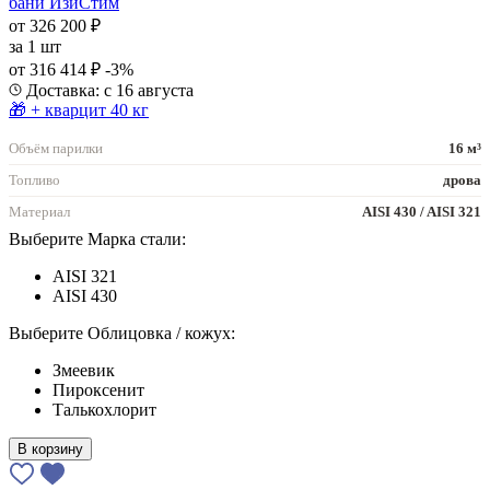
бани ИзиСтим
от 326 200 ₽
за
1 шт
от 316 414 ₽
-3%
Доставка: с 16 августа
🎁 + кварцит 40 кг
Объём парилки
16 м³
Топливо
дрова
Материал
AISI 430 / AISI 321
Выберите Марка стали:
AISI 321
AISI 430
Выберите Облицовка / кожух:
Змеевик
Пироксенит
Талькохлорит
В корзину