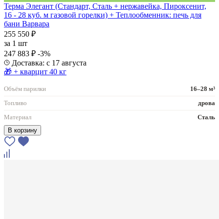
Терма Элегант (Стандарт, Сталь + нержавейка, Пироксенит,
16 - 28 куб. м газовой горелки) + Теплообменник: печь для
бани Варвара
255 550 ₽
за
1 шт
247 883 ₽
-3%
Доставка: с 17 августа
🎁 + кварцит 40 кг
Объём парилки
16–28 м³
Топливо
дрова
Материал
Сталь
В корзину