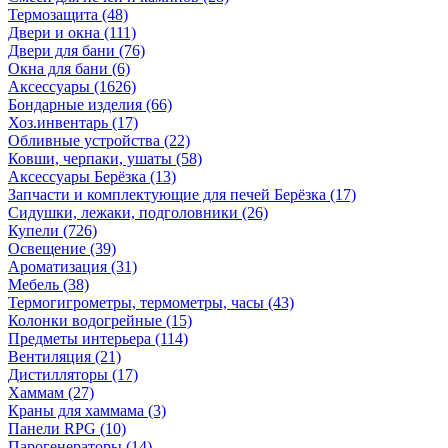
Термозащита
(48)
Двери и окна
(111)
Двери для бани
(76)
Окна для бани
(6)
Аксессуары
(1626)
Бондарные изделия
(66)
Хоз.инвентарь
(17)
Обливные устройства
(22)
Ковши, черпаки, ушаты
(58)
Аксессуары Берёзка
(13)
Запчасти и комплектующие для печей Берёзка
(17)
Сидушки, лежаки, подголовники
(26)
Купели
(726)
Освещение
(39)
Ароматизация
(31)
Мебель
(38)
Термогигрометры, термометры, часы
(43)
Колонки водогрейные
(15)
Предметы интерьера
(114)
Вентиляция
(21)
Дистилляторы
(17)
Хаммам
(27)
Краны для хаммама
(3)
Панели RPG
(10)
Парогенераторы
(14)