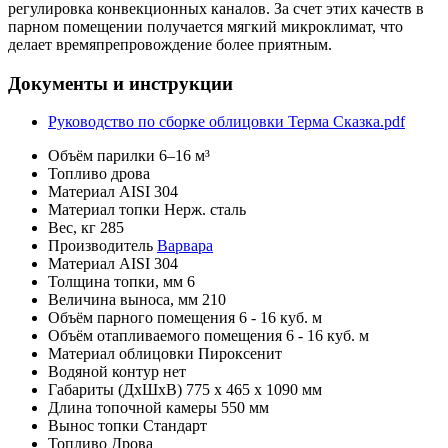
регулировка конвекционных каналов. За счет этих качеств в
парном помещении получается мягкий микроклимат, что
делает времяпрепровождение более приятным.
Документы и инструкции
Руководство по сборке облицовки Терма Сказка.pdf
Объём парилки
6–16 м³
Топливо
дрова
Материал
AISI 304
Материал топки
Нерж. сталь
Вес, кг
285
Производитель
Варвара
Материал
AISI 304
Толщина топки, мм
6
Величина выноса, мм
210
Объём парного помещения
6 - 16 куб. м
Объём отапливаемого помещения
6 - 16 куб. м
Материал облицовки
Пироксенит
Водяной контур
нет
Габариты (ДхШхВ)
775 х 465 х 1090 мм
Длина топочной камеры
550 мм
Вынос топки
Стандарт
Топливо
Дрова