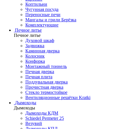
Коптильни
Чугунная посуда
Переносные печи
Мангалы и грили Берёзка
Комплектующие
Печное литье
Печное литье
Духовой шкаф
Задвижка
Каминная дверка
Колосник
Конфорка
Монтажный тоннель
Печная дверка
Печная плита
Поддувальная дверка
Прочистная дверка
Стекло термостойкое
Вентиляционные решётки Kratki
Дымоходы
Дымоходы
Дымоходы КДМ
Schiedel Permeter 25
Везувий
Дымоходы КПД