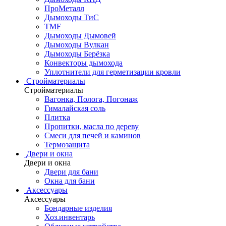
ПроМеталл
Дымоходы ТиС
TMF
Дымоходы Дымовей
Дымоходы Вулкан
Дымоходы Берёзка
Конвекторы дымохода
Уплотнители для герметизации кровли
Стройматериалы
Стройматериалы
Вагонка, Полога, Погонаж
Гималайская соль
Плитка
Пропитки, масла по дереву
Смеси для печей и каминов
Термозащита
Двери и окна
Двери и окна
Двери для бани
Окна для бани
Аксессуары
Аксессуары
Бондарные изделия
Хоз.инвентарь