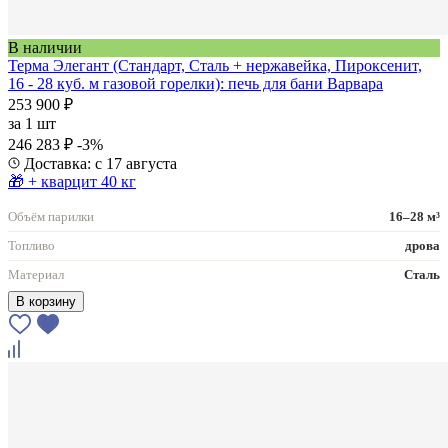
В наличии
Терма Элегант (Стандарт, Сталь + нержавейка, Пироксенит,
16 - 28 куб. м газовой горелки): печь для бани Варвара
253 900 ₽
за
1 шт
246 283 ₽
-3%
Доставка: с 17 августа
🎁 + кварцит 40 кг
Объём парилки
16–28 м³
Топливо
дрова
Материал
Сталь
В корзину