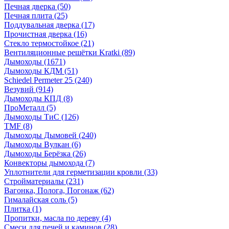
Печная дверка
(50)
Печная плита
(25)
Поддувальная дверка
(17)
Прочистная дверка
(16)
Стекло термостойкое
(21)
Вентиляционные решётки Kratki
(89)
Дымоходы
(1671)
Дымоходы КДМ
(51)
Schiedel Permeter 25
(240)
Везувий
(914)
Дымоходы КПД
(8)
ПроМеталл
(5)
Дымоходы ТиС
(126)
TMF
(8)
Дымоходы Дымовей
(240)
Дымоходы Вулкан
(6)
Дымоходы Берёзка
(26)
Конвекторы дымохода
(7)
Уплотнители для герметизации кровли
(33)
Стройматериалы
(231)
Вагонка, Полога, Погонаж
(62)
Гималайская соль
(5)
Плитка
(1)
Пропитки, масла по дереву
(4)
Смеси для печей и каминов
(28)