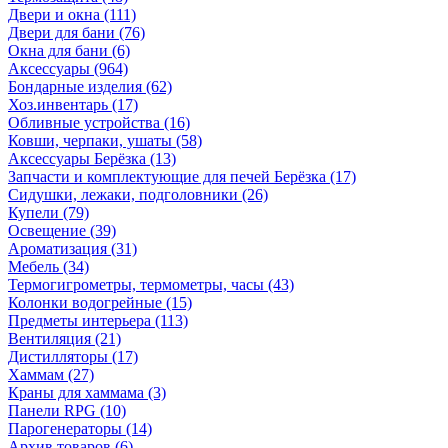
Двери и окна
(111)
Двери для бани
(76)
Окна для бани
(6)
Аксессуары
(964)
Бондарные изделия
(62)
Хоз.инвентарь
(17)
Обливные устройства
(16)
Ковши, черпаки, ушаты
(58)
Аксессуары Берёзка
(13)
Запчасти и комплектующие для печей Берёзка
(17)
Сидушки, лежаки, подголовники
(26)
Купели
(79)
Освещение
(39)
Ароматизация
(31)
Мебель
(34)
Термогигрометры, термометры, часы
(43)
Колонки водогрейные
(15)
Предметы интерьера
(113)
Вентиляция
(21)
Дистилляторы
(17)
Хаммам
(27)
Краны для хаммама
(3)
Панели RPG
(10)
Парогенераторы
(14)
Архив товаров
(6)