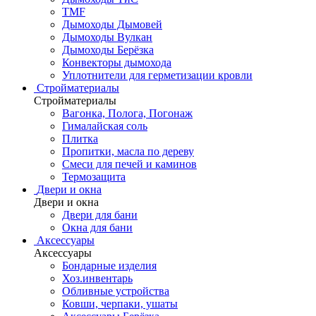
TMF
Дымоходы Дымовей
Дымоходы Вулкан
Дымоходы Берёзка
Конвекторы дымохода
Уплотнители для герметизации кровли
Стройматериалы
Стройматериалы
Вагонка, Полога, Погонаж
Гималайская соль
Плитка
Пропитки, масла по дереву
Смеси для печей и каминов
Термозащита
Двери и окна
Двери и окна
Двери для бани
Окна для бани
Аксессуары
Аксессуары
Бондарные изделия
Хоз.инвентарь
Обливные устройства
Ковши, черпаки, ушаты