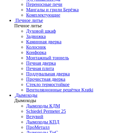
Переносные печи
Мангалы и грили Берёзка
Комплектующие
Печное литье
Печное литье
Духовой шкаф
Задвижка
Каминная дверка
Колосник
Конфорка
Монтажный тоннель
Печная дверка
Печная плита
Поддувальная дверка
Прочистная дверка
Стекло термостойкое
Вентиляционные решётки Kratki
Дымоходы
Дымоходы
Дымоходы КДМ
Schiedel Permeter 25
Везувий
Дымоходы КПД
ПроМеталл
Дымоходы ТиС