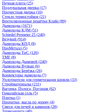
Печная плита
(25)
Поддувальная дверка
(17)
Прочистная дверка
(16)
Стекло термостойкое
(21)
Вентиляционные решётки Kratki
(89)
Дымоходы
(1671)
Дымоходы КДМ
(51)
Schiedel Permeter 25
(240)
Везувий
(914)
Дымоходы КПД
(8)
ПроМеталл
(5)
Дымоходы ТиС
(126)
TMF
(8)
Дымоходы Дымовей
(240)
Дымоходы Вулкан
(6)
Дымоходы Берёзка
(26)
Конвекторы дымохода
(7)
Уплотнители для герметизации кровли
(33)
Стройматериалы
(231)
Вагонка, Полога, Погонаж
(62)
Гималайская соль
(5)
Плитка
(1)
Пропитки, масла по дереву
(4)
Смеси для печей и каминов
(28)
Термозащита
(48)