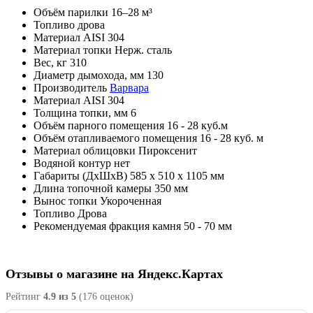
Объём парилки
16–28 м³
Топливо
дрова
Материал
AISI 304
Материал топки
Нерж. сталь
Вес, кг
310
Диаметр дымохода, мм
130
Производитель
Варвара
Материал
AISI 304
Толщина топки, мм
6
Объём парного помещения
16 - 28 куб.м
Объём отапливаемого помещения
16 - 28 куб. м
Материал облицовки
Пироксенит
Водяной контур
нет
Габариты (ДхШхВ)
585 х 510 х 1105 мм
Длина топочной камеры
350 мм
Вынос топки
Укороченная
Топливо
Дрова
Рекомендуемая фракция камня
50 - 70 мм
Отзывы о магазине на Яндекс.Картах
Рейтинг
4.9 из 5
(176 оценок)