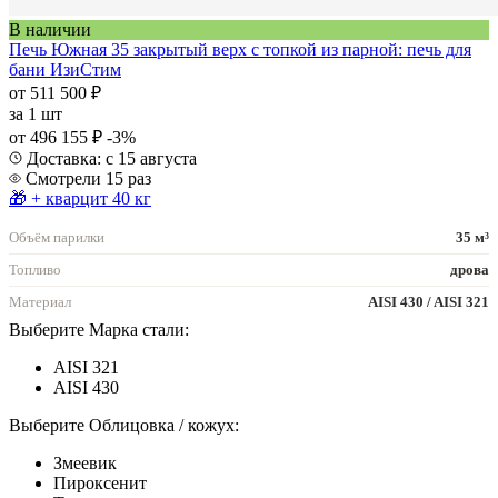
В наличии
Печь Южная 35 закрытый верх с топкой из парной: печь для
бани ИзиСтим
от 511 500 ₽
за
1 шт
от 496 155 ₽
-3%
Доставка: с 15 августа
Смотрели 15 раз
🎁 + кварцит 40 кг
Объём парилки
35 м³
Топливо
дрова
Материал
AISI 430 / AISI 321
Выберите Марка стали:
AISI 321
AISI 430
Выберите Облицовка / кожух:
Змеевик
Пироксенит