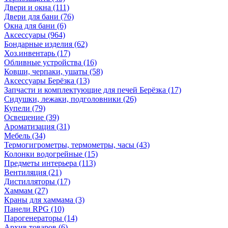
Двери и окна
(111)
Двери для бани
(76)
Окна для бани
(6)
Аксессуары
(964)
Бондарные изделия
(62)
Хоз.инвентарь
(17)
Обливные устройства
(16)
Ковши, черпаки, ушаты
(58)
Аксессуары Берёзка
(13)
Запчасти и комплектующие для печей Берёзка
(17)
Сидушки, лежаки, подголовники
(26)
Купели
(79)
Освещение
(39)
Ароматизация
(31)
Мебель
(34)
Термогигрометры, термометры, часы
(43)
Колонки водогрейные
(15)
Предметы интерьера
(113)
Вентиляция
(21)
Дистилляторы
(17)
Хаммам
(27)
Краны для хаммама
(3)
Панели RPG
(10)
Парогенераторы
(14)
Архив товаров
(6)