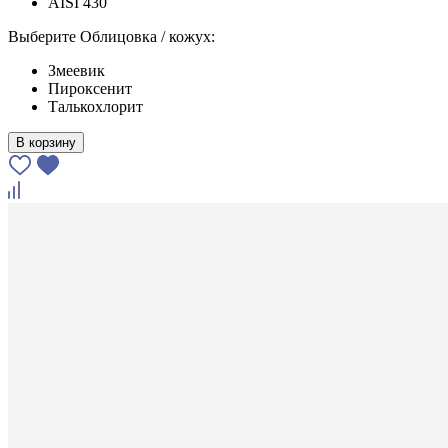
AISI 430
Выберите Облицовка / кожух:
Змеевик
Пироксенит
Талькохлорит
В корзину