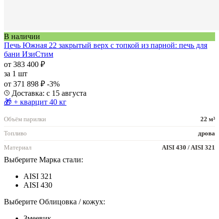
В наличии
Печь Южная 22 закрытый верх с топкой из парной: печь для
бани ИзиСтим
от 383 400 ₽
за
1 шт
от 371 898 ₽
-3%
Доставка: с 15 августа
🎁 + кварцит 40 кг
Объём парилки
22 м³
Топливо
дрова
Материал
AISI 430 / AISI 321
Выберите Марка стали:
AISI 321
AISI 430
Выберите Облицовка / кожух:
Змеевик