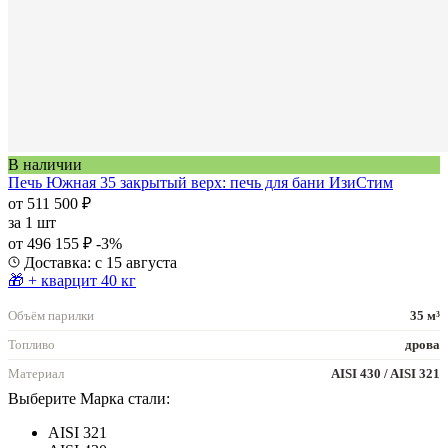
В наличии
Печь Южная 35 закрытый верх: печь для бани ИзиСтим
от 511 500 ₽
за
1 шт
от 496 155 ₽
-3%
Доставка: с 15 августа
🎁 + кварцит 40 кг
Объём парилки
35 м³
Топливо
дрова
Материал
AISI 430 / AISI 321
Выберите Марка стали:
AISI 321