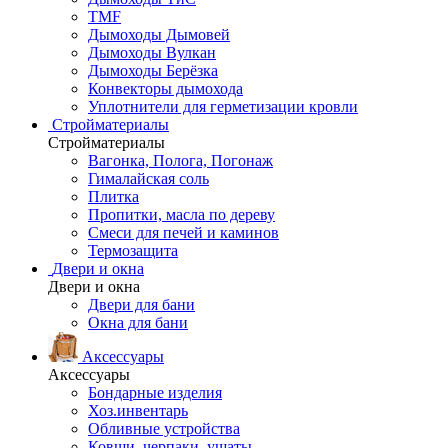
TMF
Дымоходы Дымовей
Дымоходы Вулкан
Дымоходы Берёзка
Конвекторы дымохода
Уплотнители для герметизации кровли
Стройматериалы
Стройматериалы
Вагонка, Полога, Погонаж
Гималайская соль
Плитка
Пропитки, масла по дереву
Смеси для печей и каминов
Термозащита
Двери и окна
Двери и окна
Двери для бани
Окна для бани
Аксессуары
Аксессуары
Бондарные изделия
Хоз.инвентарь
Обливные устройства
Ковши, черпаки, ушаты