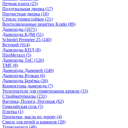
Печная плита
(25)
Поддувальная дверка
(17)
Прочистная дверка
(16)
Стекло термостойкое
(21)
Вентиляционные решётки Kratki
(89)
Дымоходы
(1671)
Дымоходы КДМ
(51)
Schiedel Permeter 25
(240)
Везувий
(914)
Дымоходы КПД
(8)
ПроМеталл
(5)
Дымоходы ТиС
(126)
TMF
(8)
Дымоходы Дымовей
(240)
Дымоходы Вулкан
(6)
Дымоходы Берёзка
(26)
Конвекторы дымохода
(7)
Уплотнители для герметизации кровли
(33)
Стройматериалы
(231)
Вагонка, Полога, Погонаж
(62)
Гималайская соль
(5)
Плитка
(1)
Пропитки, масла по дереву
(4)
Смеси для печей и каминов
(28)
Термозащита
(48)