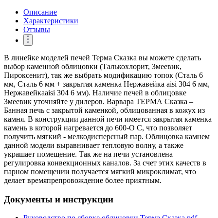
Описание
Характеристики
Отзывы
В линейке моделей печей Терма Сказка вы можете сделать
выбор каменной облицовки (Талькохлорит, Змеевик,
Пироксенит), так же выбрать модификацию топок (Сталь 6
мм, Сталь 6 мм + закрытая каменка Нержавейка aisi 304 6 мм,
Нержавейкаaisi 304 6 мм). Наличие печей в облицовке
Змеевик уточняйте у дилеров. Варвара ТЕРМА Сказка –
Банная печь с закрытой каменкой, облицованная в кожух из
камня. В конструкции данной печи имеется закрытая каменка
камень в которой нагревается до 600-О С, что позволяет
получить мягкий - мелкодисперсный пар. Облицовка камнем
данной модели выравнивает тепловую волну, а также
украшает помещение. Так же на печи установлена
регулировка конвекционных каналов. За счет этих качеств в
парном помещении получается мягкий микроклимат, что
делает времяпрепровождение более приятным.
Документы и инструкции
Руководство по сборке облицовки Терма Сказка.pdf