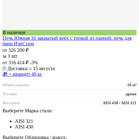
В наличии
Печь Южная 16 закрытый верх с топкой из парной: печь для
бани ИзиСтим
от 326 200 ₽
за
1 шт
от 316 414 ₽
-3%
Доставка: с 15 августа
🎁 + кварцит 40 кг
Объём парилки
16 м³
Топливо
дрова
Материал
AISI 430 / AISI 321
Выберите Марка стали:
AISI 321
AISI 430
Выберите Облицовка / кожух: