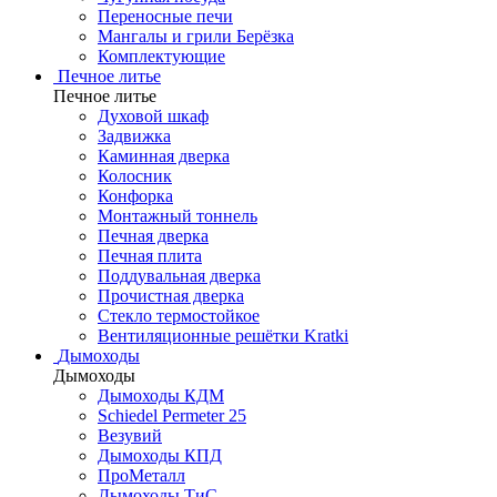
Переносные печи
Мангалы и грили Берёзка
Комплектующие
Печное литье
Печное литье
Духовой шкаф
Задвижка
Каминная дверка
Колосник
Конфорка
Монтажный тоннель
Печная дверка
Печная плита
Поддувальная дверка
Прочистная дверка
Стекло термостойкое
Вентиляционные решётки Kratki
Дымоходы
Дымоходы
Дымоходы КДМ
Schiedel Permeter 25
Везувий
Дымоходы КПД
ПроМеталл
Дымоходы ТиС