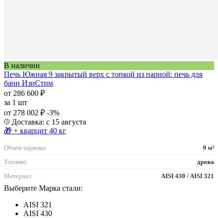
В наличии
Печь Южная 9 закрытый верх с топкой из парной: печь для
бани ИзиСтим
от 286 600 ₽
за
1 шт
от 278 002 ₽
-3%
Доставка: с 15 августа
🎁 + кварцит 40 кг
Объём парилки
9 м³
Топливо
дрова
Материал
AISI 430 / AISI 321
Выберите Марка стали:
AISI 321
AISI 430