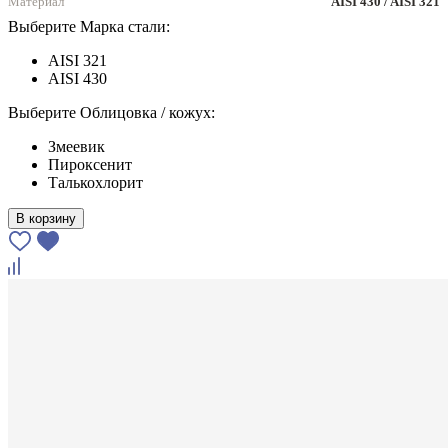
Материал
AISI 430 / AISI 321
Выберите Марка стали:
AISI 321
AISI 430
Выберите Облицовка / кожух:
Змеевик
Пироксенит
Талькохлорит
В корзину