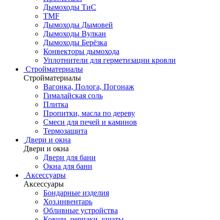
Дымоходы ТиС
TMF
Дымоходы Дымовей
Дымоходы Вулкан
Дымоходы Берёзка
Конвекторы дымохода
Уплотнители для герметизации кровли
Стройматериалы
Стройматериалы
Вагонка, Полога, Погонаж
Гималайская соль
Плитка
Пропитки, масла по дереву
Смеси для печей и каминов
Термозащита
Двери и окна
Двери и окна
Двери для бани
Окна для бани
Аксессуары
Аксессуары
Бондарные изделия
Хоз.инвентарь
Обливные устройства
Ковши, черпаки, ушаты