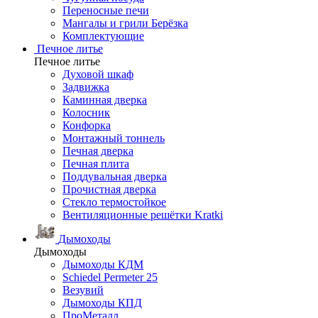
Переносные печи
Мангалы и грили Берёзка
Комплектующие
Печное литье
Печное литье
Духовой шкаф
Задвижка
Каминная дверка
Колосник
Конфорка
Монтажный тоннель
Печная дверка
Печная плита
Поддувальная дверка
Прочистная дверка
Стекло термостойкое
Вентиляционные решётки Kratki
Дымоходы
Дымоходы
Дымоходы КДМ
Schiedel Permeter 25
Везувий
Дымоходы КПД
ПроМеталл