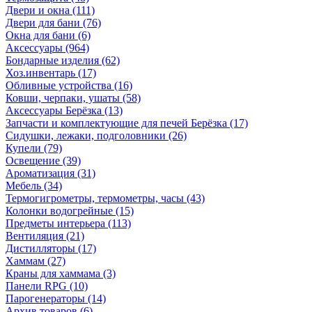
Двери и окна
(111)
Двери для бани
(76)
Окна для бани
(6)
Аксессуары
(964)
Бондарные изделия
(62)
Хоз.инвентарь
(17)
Обливные устройства
(16)
Ковши, черпаки, ушаты
(58)
Аксессуары Берёзка
(13)
Запчасти и комплектующие для печей Берёзка
(17)
Сидушки, лежаки, подголовники
(26)
Купели
(79)
Освещение
(39)
Ароматизация
(31)
Мебель
(34)
Термогигрометры, термометры, часы
(43)
Колонки водогрейные
(15)
Предметы интерьера
(113)
Вентиляция
(21)
Дистилляторы
(17)
Хаммам
(27)
Краны для хаммама
(3)
Панели RPG
(10)
Парогенераторы
(14)
Архив товаров
(6)