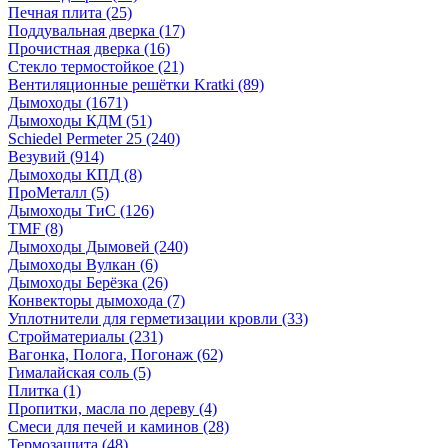
Печная плита
(25)
Поддувальная дверка
(17)
Прочистная дверка
(16)
Стекло термостойкое
(21)
Вентиляционные решётки Kratki
(89)
Дымоходы
(1671)
Дымоходы КДМ
(51)
Schiedel Permeter 25
(240)
Везувий
(914)
Дымоходы КПД
(8)
ПроМеталл
(5)
Дымоходы ТиС
(126)
TMF
(8)
Дымоходы Дымовей
(240)
Дымоходы Вулкан
(6)
Дымоходы Берёзка
(26)
Конвекторы дымохода
(7)
Уплотнители для герметизации кровли
(33)
Стройматериалы
(231)
Вагонка, Полога, Погонаж
(62)
Гималайская соль
(5)
Плитка
(1)
Пропитки, масла по дереву
(4)
Смеси для печей и каминов
(28)
Термозащита
(48)