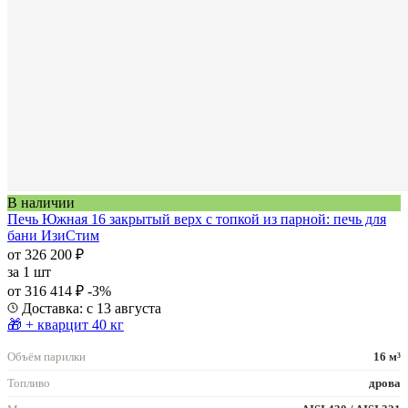
В наличии
Печь Южная 16 закрытый верх с топкой из парной: печь для
бани ИзиСтим
от 326 200 ₽
за
1 шт
от 316 414 ₽
-3%
Доставка: с 13 августа
🎁 + кварцит 40 кг
Объём парилки
16 м³
Топливо
дрова