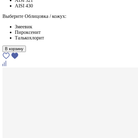
AISI 321
AISI 430
Выберите Облицовка / кожух:
Змеевик
Пироксенит
Талькохлорит
В корзину