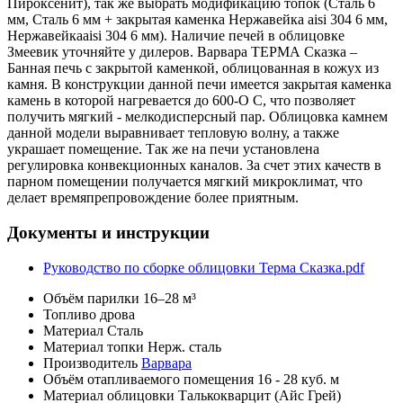
Пироксенит), так же выбрать модификацию топок (Сталь 6
мм, Сталь 6 мм + закрытая каменка Нержавейка aisi 304 6 мм,
Нержавейкаaisi 304 6 мм). Наличие печей в облицовке
Змеевик уточняйте у дилеров. Варвара ТЕРМА Сказка –
Банная печь с закрытой каменкой, облицованная в кожух из
камня. В конструкции данной печи имеется закрытая каменка
камень в которой нагревается до 600-О С, что позволяет
получить мягкий - мелкодисперсный пар. Облицовка камнем
данной модели выравнивает тепловую волну, а также
украшает помещение. Так же на печи установлена
регулировка конвекционных каналов. За счет этих качеств в
парном помещении получается мягкий микроклимат, что
делает времяпрепровождение более приятным.
Документы и инструкции
Руководство по сборке облицовки Терма Сказка.pdf
Объём парилки
16–28 м³
Топливо
дрова
Материал
Сталь
Материал топки
Нерж. сталь
Производитель
Варвара
Объём отапливаемого помещения
16 - 28 куб. м
Материал облицовки
Талькокварцит (Айс Грей)