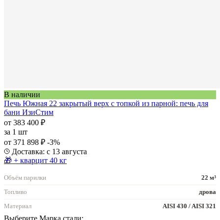
В наличии
Печь Южная 22 закрытый верх с топкой из парной: печь для
бани ИзиСтим
от 383 400 ₽
за
1 шт
от 371 898 ₽
-3%
Доставка: с 13 августа
🎁 + кварцит 40 кг
Объём парилки
22 м³
Топливо
дрова
Материал
AISI 430 / AISI 321
Выберите Марка стали: