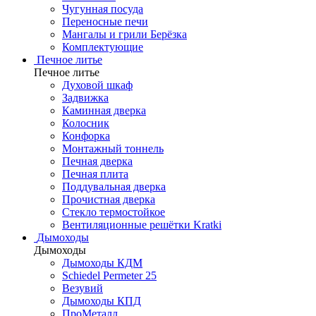
Чугунная посуда
Переносные печи
Мангалы и грили Берёзка
Комплектующие
Печное литье
Печное литье
Духовой шкаф
Задвижка
Каминная дверка
Колосник
Конфорка
Монтажный тоннель
Печная дверка
Печная плита
Поддувальная дверка
Прочистная дверка
Стекло термостойкое
Вентиляционные решётки Kratki
Дымоходы
Дымоходы
Дымоходы КДМ
Schiedel Permeter 25
Везувий
Дымоходы КПД
ПроМеталл