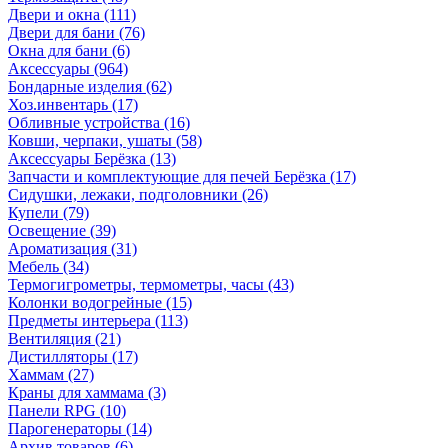
Двери и окна
(111)
Двери для бани
(76)
Окна для бани
(6)
Аксессуары
(964)
Бондарные изделия
(62)
Хоз.инвентарь
(17)
Обливные устройства
(16)
Ковши, черпаки, ушаты
(58)
Аксессуары Берёзка
(13)
Запчасти и комплектующие для печей Берёзка
(17)
Сидушки, лежаки, подголовники
(26)
Купели
(79)
Освещение
(39)
Ароматизация
(31)
Мебель
(34)
Термогигрометры, термометры, часы
(43)
Колонки водогрейные
(15)
Предметы интерьера
(113)
Вентиляция
(21)
Дистилляторы
(17)
Хаммам
(27)
Краны для хаммама
(3)
Панели RPG
(10)
Парогенераторы
(14)
Архив товаров
(6)