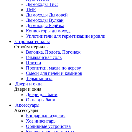
Дымоходы ТиС
TMF
Дымоходы Дымовей
Дымоходы Вулкан
Дымоходы Берёзка
Конвекторы дымохода
Уплотнители для герметизации кровли
Стройматериалы
Стройматериалы
Вагонка, Полога, Погонаж
Гималайская соль
Плитка
Пропитки, масла по дереву
Смеси для печей и каминов
Термозащита
Двери и окна
Двери и окна
Двери для бани
Окна для бани
Аксессуары
Аксессуары
Бондарные изделия
Хоз.инвентарь
Обливные устройства
Ковши, черпаки, ушаты