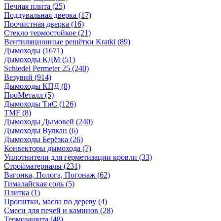
Печная плита
(25)
Поддувальная дверка
(17)
Прочистная дверка
(16)
Стекло термостойкое
(21)
Вентиляционные решётки Kratki
(89)
Дымоходы
(1671)
Дымоходы КДМ
(51)
Schiedel Permeter 25
(240)
Везувий
(914)
Дымоходы КПД
(8)
ПроМеталл
(5)
Дымоходы ТиС
(126)
TMF
(8)
Дымоходы Дымовей
(240)
Дымоходы Вулкан
(6)
Дымоходы Берёзка
(26)
Конвекторы дымохода
(7)
Уплотнители для герметизации кровли
(33)
Стройматериалы
(231)
Вагонка, Полога, Погонаж
(62)
Гималайская соль
(5)
Плитка
(1)
Пропитки, масла по дереву
(4)
Смеси для печей и каминов
(28)
Термозащита
(48)