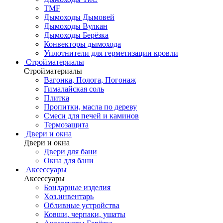
TMF
Дымоходы Дымовей
Дымоходы Вулкан
Дымоходы Берёзка
Конвекторы дымохода
Уплотнители для герметизации кровли
Стройматериалы
Стройматериалы
Вагонка, Полога, Погонаж
Гималайская соль
Плитка
Пропитки, масла по дереву
Смеси для печей и каминов
Термозащита
Двери и окна
Двери и окна
Двери для бани
Окна для бани
Аксессуары
Аксессуары
Бондарные изделия
Хоз.инвентарь
Обливные устройства
Ковши, черпаки, ушаты