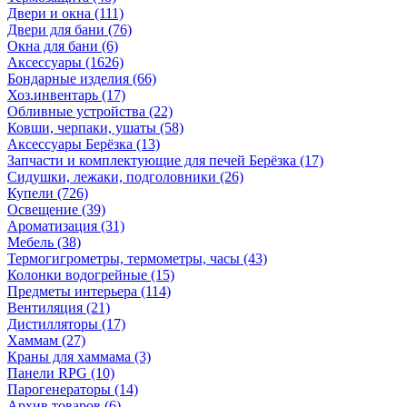
Двери и окна
(111)
Двери для бани
(76)
Окна для бани
(6)
Аксессуары
(1626)
Бондарные изделия
(66)
Хоз.инвентарь
(17)
Обливные устройства
(22)
Ковши, черпаки, ушаты
(58)
Аксессуары Берёзка
(13)
Запчасти и комплектующие для печей Берёзка
(17)
Сидушки, лежаки, подголовники
(26)
Купели
(726)
Освещение
(39)
Ароматизация
(31)
Мебель
(38)
Термогигрометры, термометры, часы
(43)
Колонки водогрейные
(15)
Предметы интерьера
(114)
Вентиляция
(21)
Дистилляторы
(17)
Хаммам
(27)
Краны для хаммама
(3)
Панели RPG
(10)
Парогенераторы
(14)
Архив товаров
(6)