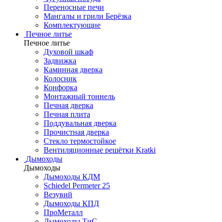
Переносные печи
Мангалы и грили Берёзка
Комплектующие
Печное литье
Печное литье
Духовой шкаф
Задвижка
Каминная дверка
Колосник
Конфорка
Монтажный тоннель
Печная дверка
Печная плита
Поддувальная дверка
Прочистная дверка
Стекло термостойкое
Вентиляционные решётки Kratki
Дымоходы
Дымоходы
Дымоходы КДМ
Schiedel Permeter 25
Везувий
Дымоходы КПД
ПроМеталл
Дымоходы ТиС