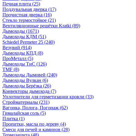
Печная плита
(25)
Поддувальная дверка
(17)
Прочистная дверка
(16)
Стекло термостойкое
(21)
Вентиляционные решётки Kratki
(89)
Дымоходы
(1671)
Дымоходы КДМ
(51)
Schiedel Permeter 25
(240)
Везувий
(914)
Дымоходы КПД
(8)
ПроМеталл
(5)
Дымоходы ТиС
(126)
TMF
(8)
Дымоходы Дымовей
(240)
Дымоходы Вулкан
(6)
Дымоходы Берёзка
(26)
Конвекторы дымохода
(7)
Уплотнители для герметизации кровли
(33)
Стройматериалы
(231)
Вагонка, Полога, Погонаж
(62)
Гималайская соль
(5)
Плитка
(1)
Пропитки, масла по дереву
(4)
Смеси для печей и каминов
(28)
Термозащита
(48)