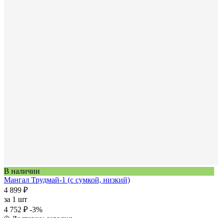
В наличии
Мангал Трудмай-1 (с сумкой, низкий)
4 899 ₽
за
1 шт
4 752 ₽
-3%