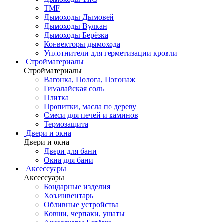
TMF
Дымоходы Дымовей
Дымоходы Вулкан
Дымоходы Берёзка
Конвекторы дымохода
Уплотнители для герметизации кровли
Стройматериалы
Стройматериалы
Вагонка, Полога, Погонаж
Гималайская соль
Плитка
Пропитки, масла по дереву
Смеси для печей и каминов
Термозащита
Двери и окна
Двери и окна
Двери для бани
Окна для бани
Аксессуары
Аксессуары
Бондарные изделия
Хоз.инвентарь
Обливные устройства
Ковши, черпаки, ушаты