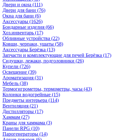
Двери и окна
(111)
Двери для бани
(76)
Окна для бани
(6)
Аксессуары
(1626)
Бондарные изделия
(66)
Хоз.инвентарь
(17)
Обливные устройства
(22)
Ковши, черпаки, ушаты
(58)
Аксессуары Берёзка
(13)
Запчасти и комплектующие для печей Берёзка
(17)
Сидушки, лежаки, подголовники
(26)
Купели
(726)
Освещение
(39)
Ароматизация
(31)
Мебель
(38)
Термогигрометры, термометры, часы
(43)
Колонки водогрейные
(15)
Предметы интерьера
(114)
Вентиляция
(21)
Дистилляторы
(17)
Хаммам
(27)
Краны для хаммама
(3)
Панели RPG
(10)
Парогенераторы
(14)
Архив товаров
(6)