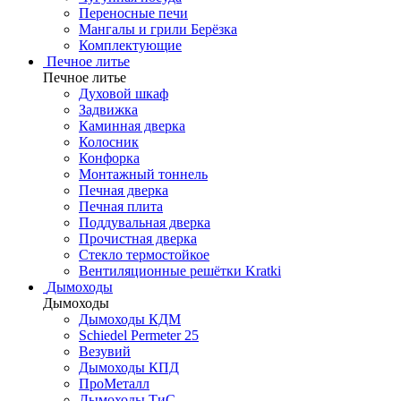
Переносные печи
Мангалы и грили Берёзка
Комплектующие
Печное литье
Печное литье
Духовой шкаф
Задвижка
Каминная дверка
Колосник
Конфорка
Монтажный тоннель
Печная дверка
Печная плита
Поддувальная дверка
Прочистная дверка
Стекло термостойкое
Вентиляционные решётки Kratki
Дымоходы
Дымоходы
Дымоходы КДМ
Schiedel Permeter 25
Везувий
Дымоходы КПД
ПроМеталл
Дымоходы ТиС