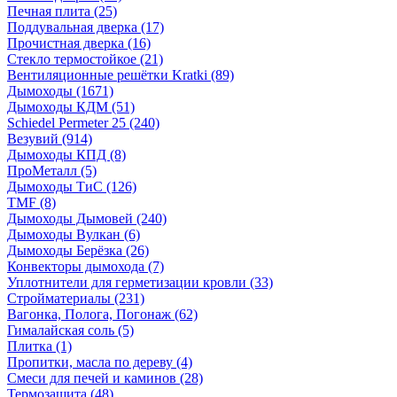
Печная плита
(25)
Поддувальная дверка
(17)
Прочистная дверка
(16)
Стекло термостойкое
(21)
Вентиляционные решётки Kratki
(89)
Дымоходы
(1671)
Дымоходы КДМ
(51)
Schiedel Permeter 25
(240)
Везувий
(914)
Дымоходы КПД
(8)
ПроМеталл
(5)
Дымоходы ТиС
(126)
TMF
(8)
Дымоходы Дымовей
(240)
Дымоходы Вулкан
(6)
Дымоходы Берёзка
(26)
Конвекторы дымохода
(7)
Уплотнители для герметизации кровли
(33)
Стройматериалы
(231)
Вагонка, Полога, Погонаж
(62)
Гималайская соль
(5)
Плитка
(1)
Пропитки, масла по дереву
(4)
Смеси для печей и каминов
(28)
Термозащита
(48)