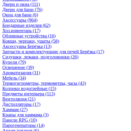
Двери и окна
(111)
Двери для бани
(76)
Окна для бани
(6)
Аксессуары
(964)
Бондарные изделия
(62)
Хоз.инвентарь
(17)
Обливные устройства
(16)
Ковши, черпаки, ушаты
(58)
Аксессуары Берёзка
(13)
Запчасти и комплектующие для печей Берёзка
(17)
Сидушки, лежаки, подголовники
(26)
Купели
(79)
Освещение
(39)
Ароматизация
(31)
Мебель
(34)
Термогигрометры, термометры, часы
(43)
Колонки водогрейные
(15)
Предметы интерьера
(113)
Вентиляция
(21)
Дистилляторы
(17)
Хаммам
(27)
Краны для хаммама
(3)
Панели RPG
(10)
Парогенераторы
(14)
Архив товаров
(6)