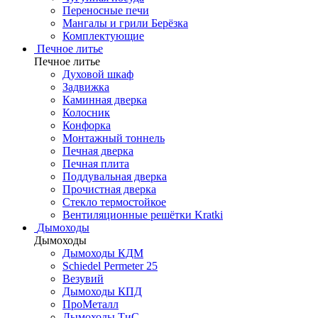
Переносные печи
Мангалы и грили Берёзка
Комплектующие
Печное литье
Печное литье
Духовой шкаф
Задвижка
Каминная дверка
Колосник
Конфорка
Монтажный тоннель
Печная дверка
Печная плита
Поддувальная дверка
Прочистная дверка
Стекло термостойкое
Вентиляционные решётки Kratki
Дымоходы
Дымоходы
Дымоходы КДМ
Schiedel Permeter 25
Везувий
Дымоходы КПД
ПроМеталл
Дымоходы ТиС