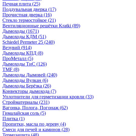
Печная плита
(25)
Поддувальная дверка
(17)
Прочистная дверка
(16)
Стекло термостойкое
(21)
Вентиляционные решётки Kratki
(89)
Дымоходы
(1671)
Дымоходы КДМ
(51)
Schiedel Permeter 25
(240)
Везувий
(914)
Дымоходы КПД
(8)
ПроМеталл
(5)
Дымоходы ТиС
(126)
TMF
(8)
Дымоходы Дымовей
(240)
Дымоходы Вулкан
(6)
Дымоходы Берёзка
(26)
Конвекторы дымохода
(7)
Уплотнители для герметизации кровли
(33)
Стройматериалы
(231)
Вагонка, Полога, Погонаж
(62)
Гималайская соль
(5)
Плитка
(1)
Пропитки, масла по дереву
(4)
Смеси для печей и каминов
(28)
Термозащита
(48)