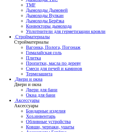
TMF
Дымоходы Дымовей
Дымоходы Вулкан
Дымоходы Берёзка
Конвекторы дымохода
Уплотнители для герметизации кровли
Стройматериалы
Стройматериалы
Вагонка, Полога, Погонаж
Гималайская соль
Плитка
Пропитки, масла по дереву
Смеси для печей и каминов
Термозащита
Двери и окна
Двери и окна
Двери для бани
Окна для бани
Аксессуары
Аксессуары
Бондарные изделия
Хоз.инвентарь
Обливные устройства
Ковши, черпаки, ушаты