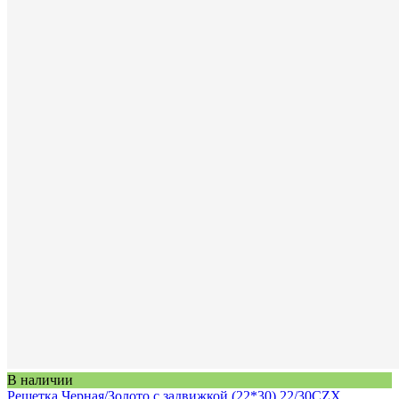
В наличии
Решетка Черная/Золото с задвижкой (22*30) 22/30CZX