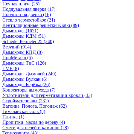
Печная плита
(25)
Поддувальная дверка
(17)
Прочистная дверка
(16)
Стекло термостойкое
(21)
Вентиляционные решётки Kratki
(89)
Дымоходы
(1671)
Дымоходы КДМ
(51)
Schiedel Permeter 25
(240)
Везувий
(914)
Дымоходы КПД
(8)
ПроМеталл
(5)
Дымоходы ТиС
(126)
TMF
(8)
Дымоходы Дымовей
(240)
Дымоходы Вулкан
(6)
Дымоходы Берёзка
(26)
Конвекторы дымохода
(7)
Уплотнители для герметизации кровли
(33)
Стройматериалы
(231)
Вагонка, Полога, Погонаж
(62)
Гималайская соль
(5)
Плитка
(1)
Пропитки, масла по дереву
(4)
Смеси для печей и каминов
(28)
Термозащита
(48)