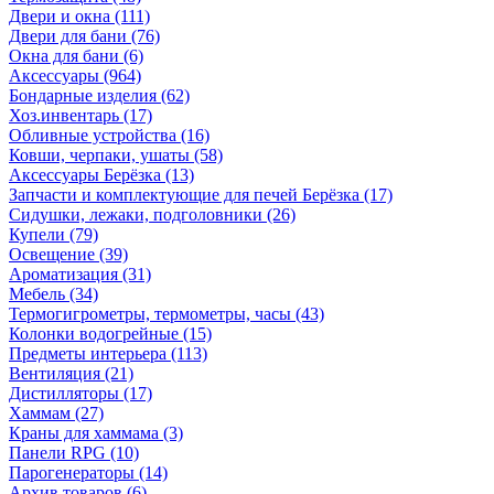
Двери и окна
(111)
Двери для бани
(76)
Окна для бани
(6)
Аксессуары
(964)
Бондарные изделия
(62)
Хоз.инвентарь
(17)
Обливные устройства
(16)
Ковши, черпаки, ушаты
(58)
Аксессуары Берёзка
(13)
Запчасти и комплектующие для печей Берёзка
(17)
Сидушки, лежаки, подголовники
(26)
Купели
(79)
Освещение
(39)
Ароматизация
(31)
Мебель
(34)
Термогигрометры, термометры, часы
(43)
Колонки водогрейные
(15)
Предметы интерьера
(113)
Вентиляция
(21)
Дистилляторы
(17)
Хаммам
(27)
Краны для хаммама
(3)
Панели RPG
(10)
Парогенераторы
(14)
Архив товаров
(6)