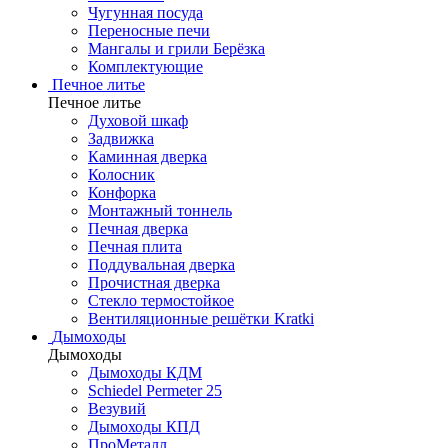
Чугунная посуда
Переносные печи
Мангалы и грили Берёзка
Комплектующие
Печное литье
Печное литье
Духовой шкаф
Задвижка
Каминная дверка
Колосник
Конфорка
Монтажный тоннель
Печная дверка
Печная плита
Поддувальная дверка
Прочистная дверка
Стекло термостойкое
Вентиляционные решётки Kratki
Дымоходы
Дымоходы
Дымоходы КДМ
Schiedel Permeter 25
Везувий
Дымоходы КПД
ПроМеталл