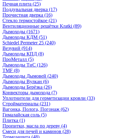
Печная плита
(25)
Поддувальная дверка
(17)
Прочистная дверка
(16)
Стекло термостойкое
(21)
Вентиляционные решётки Kratki
(89)
Дымоходы
(1671)
Дымоходы КДМ
(51)
Schiedel Permeter 25
(240)
Везувий
(914)
Дымоходы КПД
(8)
ПроМеталл
(5)
Дымоходы ТиС
(126)
TMF
(8)
Дымоходы Дымовей
(240)
Дымоходы Вулкан
(6)
Дымоходы Берёзка
(26)
Конвекторы дымохода
(7)
Уплотнители для герметизации кровли
(33)
Стройматериалы
(231)
Вагонка, Полога, Погонаж
(62)
Гималайская соль
(5)
Плитка
(1)
Пропитки, масла по дереву
(4)
Смеси для печей и каминов
(28)
Термозащита
(48)