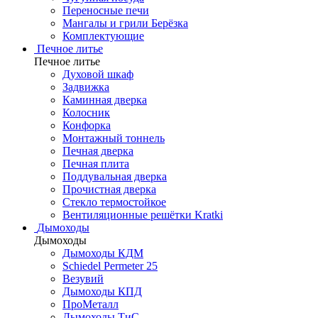
Переносные печи
Мангалы и грили Берёзка
Комплектующие
Печное литье
Печное литье
Духовой шкаф
Задвижка
Каминная дверка
Колосник
Конфорка
Монтажный тоннель
Печная дверка
Печная плита
Поддувальная дверка
Прочистная дверка
Стекло термостойкое
Вентиляционные решётки Kratki
Дымоходы
Дымоходы
Дымоходы КДМ
Schiedel Permeter 25
Везувий
Дымоходы КПД
ПроМеталл
Дымоходы ТиС