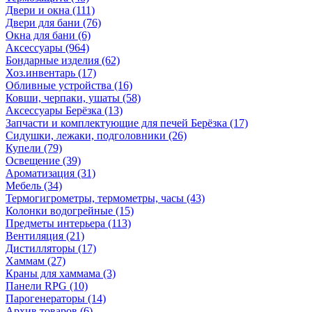
Двери и окна
(111)
Двери для бани
(76)
Окна для бани
(6)
Аксессуары
(964)
Бондарные изделия
(62)
Хоз.инвентарь
(17)
Обливные устройства
(16)
Ковши, черпаки, ушаты
(58)
Аксессуары Берёзка
(13)
Запчасти и комплектующие для печей Берёзка
(17)
Сидушки, лежаки, подголовники
(26)
Купели
(79)
Освещение
(39)
Ароматизация
(31)
Мебель
(34)
Термогигрометры, термометры, часы
(43)
Колонки водогрейные
(15)
Предметы интерьера
(113)
Вентиляция
(21)
Дистилляторы
(17)
Хаммам
(27)
Краны для хаммама
(3)
Панели RPG
(10)
Парогенераторы
(14)
Архив товаров
(6)