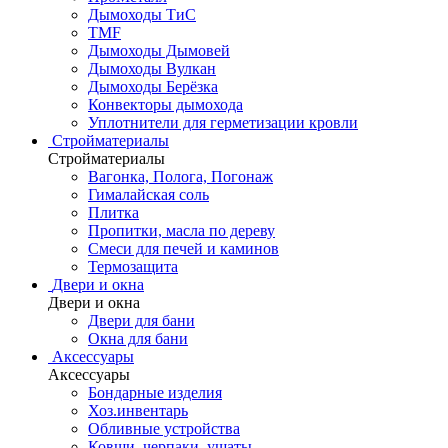
Дымоходы ТиС
TMF
Дымоходы Дымовей
Дымоходы Вулкан
Дымоходы Берёзка
Конвекторы дымохода
Уплотнители для герметизации кровли
Стройматериалы
Стройматериалы
Вагонка, Полога, Погонаж
Гималайская соль
Плитка
Пропитки, масла по дереву
Смеси для печей и каминов
Термозащита
Двери и окна
Двери и окна
Двери для бани
Окна для бани
Аксессуары
Аксессуары
Бондарные изделия
Хоз.инвентарь
Обливные устройства
Ковши, черпаки, ушаты