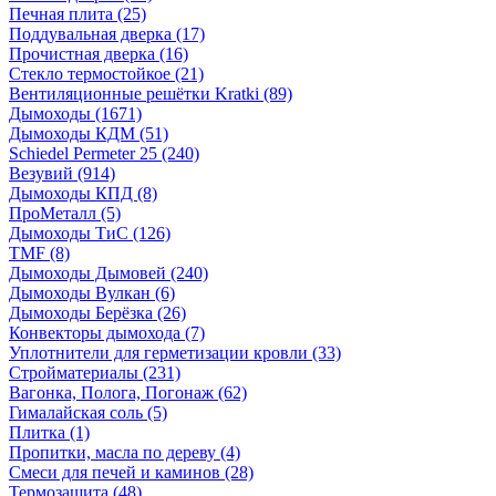
Печная плита
(25)
Поддувальная дверка
(17)
Прочистная дверка
(16)
Стекло термостойкое
(21)
Вентиляционные решётки Kratki
(89)
Дымоходы
(1671)
Дымоходы КДМ
(51)
Schiedel Permeter 25
(240)
Везувий
(914)
Дымоходы КПД
(8)
ПроМеталл
(5)
Дымоходы ТиС
(126)
TMF
(8)
Дымоходы Дымовей
(240)
Дымоходы Вулкан
(6)
Дымоходы Берёзка
(26)
Конвекторы дымохода
(7)
Уплотнители для герметизации кровли
(33)
Стройматериалы
(231)
Вагонка, Полога, Погонаж
(62)
Гималайская соль
(5)
Плитка
(1)
Пропитки, масла по дереву
(4)
Смеси для печей и каминов
(28)
Термозащита
(48)