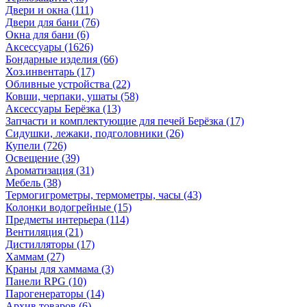
Двери и окна
(111)
Двери для бани
(76)
Окна для бани
(6)
Аксессуары
(1626)
Бондарные изделия
(66)
Хоз.инвентарь
(17)
Обливные устройства
(22)
Ковши, черпаки, ушаты
(58)
Аксессуары Берёзка
(13)
Запчасти и комплектующие для печей Берёзка
(17)
Сидушки, лежаки, подголовники
(26)
Купели
(726)
Освещение
(39)
Ароматизация
(31)
Мебель
(38)
Термогигрометры, термометры, часы
(43)
Колонки водогрейные
(15)
Предметы интерьера
(114)
Вентиляция
(21)
Дистилляторы
(17)
Хаммам
(27)
Краны для хаммама
(3)
Панели RPG
(10)
Парогенераторы
(14)
Архив товаров
(6)