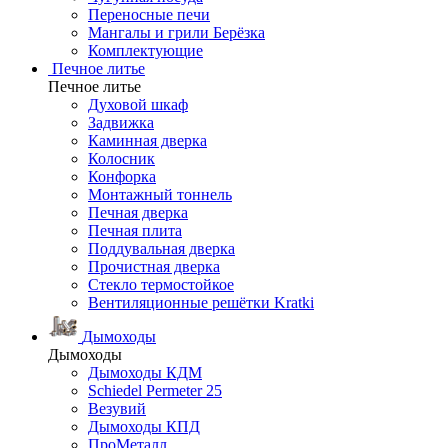
Переносные печи
Мангалы и грили Берёзка
Комплектующие
Печное литье
Печное литье
Духовой шкаф
Задвижка
Каминная дверка
Колосник
Конфорка
Монтажный тоннель
Печная дверка
Печная плита
Поддувальная дверка
Прочистная дверка
Стекло термостойкое
Вентиляционные решётки Kratki
Дымоходы
Дымоходы
Дымоходы КДМ
Schiedel Permeter 25
Везувий
Дымоходы КПД
ПроМеталл