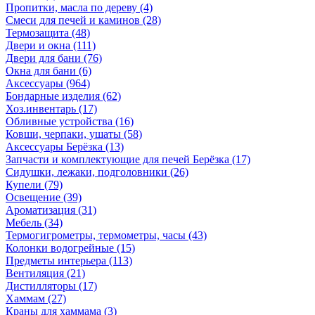
Пропитки, масла по дереву
(4)
Смеси для печей и каминов
(28)
Термозащита
(48)
Двери и окна
(111)
Двери для бани
(76)
Окна для бани
(6)
Аксессуары
(964)
Бондарные изделия
(62)
Хоз.инвентарь
(17)
Обливные устройства
(16)
Ковши, черпаки, ушаты
(58)
Аксессуары Берёзка
(13)
Запчасти и комплектующие для печей Берёзка
(17)
Сидушки, лежаки, подголовники
(26)
Купели
(79)
Освещение
(39)
Ароматизация
(31)
Мебель
(34)
Термогигрометры, термометры, часы
(43)
Колонки водогрейные
(15)
Предметы интерьера
(113)
Вентиляция
(21)
Дистилляторы
(17)
Хаммам
(27)
Краны для хаммама
(3)