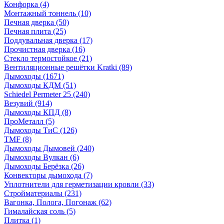
Конфорка
(4)
Монтажный тоннель
(10)
Печная дверка
(50)
Печная плита
(25)
Поддувальная дверка
(17)
Прочистная дверка
(16)
Стекло термостойкое
(21)
Вентиляционные решётки Kratki
(89)
Дымоходы
(1671)
Дымоходы КДМ
(51)
Schiedel Permeter 25
(240)
Везувий
(914)
Дымоходы КПД
(8)
ПроМеталл
(5)
Дымоходы ТиС
(126)
TMF
(8)
Дымоходы Дымовей
(240)
Дымоходы Вулкан
(6)
Дымоходы Берёзка
(26)
Конвекторы дымохода
(7)
Уплотнители для герметизации кровли
(33)
Стройматериалы
(231)
Вагонка, Полога, Погонаж
(62)
Гималайская соль
(5)
Плитка
(1)