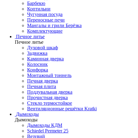
Барбекю
Коптильни
Чугунная посуда
Переносные печи
Мангалы и грили Берёзка
Комплектующие
Печное литье
Печное литье
Духовой шкаф
Задвижка
Каминная дверка
Колосник
Конфорка
Монтажный тоннель
Печная дверка
Печная плита
Поддувальная дверка
Прочистная дверка
Стекло термостойкое
Вентиляционные решётки Kratki
Дымоходы
Дымоходы
Дымоходы КДМ
Schiedel Permeter 25
Везувий