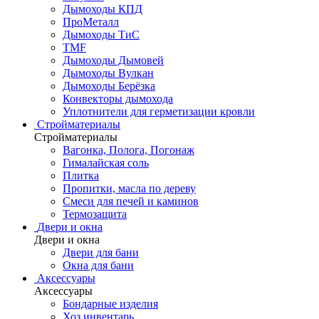
Дымоходы КПД
ПроМеталл
Дымоходы ТиС
TMF
Дымоходы Дымовей
Дымоходы Вулкан
Дымоходы Берёзка
Конвекторы дымохода
Уплотнители для герметизации кровли
Стройматериалы
Стройматериалы
Вагонка, Полога, Погонаж
Гималайская соль
Плитка
Пропитки, масла по дереву
Смеси для печей и каминов
Термозащита
Двери и окна
Двери и окна
Двери для бани
Окна для бани
Аксессуары
Аксессуары
Бондарные изделия
Хоз.инвентарь