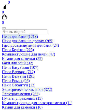
0
0
0
Печи для бани
(1718)
Печи для бани на дровах
(265)
Газо-дровяные печи для бани
(24)
Печи Берёзка
(223)
Комплектующие для печей
(47)
Камни для каменки
(25)
Баки для бани
(32)
Печи EasySteam
(107)
Печи Варвара
(712)
Печи Везувий
(191)
Печи Ермак
(98)
Печи Сабантуй
(12)
Электрические каменки
(372)
Электрокаменки
(263)
Пульты управления
(15)
Комплектующие для электрокаменки
(11)
Камни для каменки
(16)