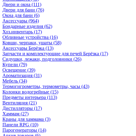
Двери и окна
(111)
Двери для бани
(76)
Окна для бани
(6)
Аксессуары
(964)
Бондарные изделия
(62)
Хоз.инвентарь
(17)
Обливные устройства
(16)
Ковши, черпаки, ушаты
(58)
Аксессуары Берёзка
(13)
Запчасти и комплектующие для печей Берёзка
(17)
Сидушки, лежаки, подголовники
(26)
Купели
(79)
Освещение
(39)
Ароматизация
(31)
Мебель
(34)
Термогигрометры, термометры, часы
(43)
Колонки водогрейные
(15)
Предметы интерьера
(113)
Вентиляция
(21)
Дистилляторы
(17)
Хаммам
(27)
Краны для хаммама
(3)
Панели RPG
(10)
Парогенераторы
(14)
Архив товаров
(6)