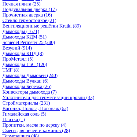
Печная плита
(25)
Поддувальная дверка
(17)
Прочистная дверка
(16)
Стекло термостойкое
(21)
Вентиляционные решётки Kratki
(89)
Дымоходы
(1671)
Дымоходы КДМ
(51)
Schiedel Permeter 25
(240)
Везувий
(914)
Дымоходы КПД
(8)
ПроМеталл
(5)
Дымоходы ТиС
(126)
TMF
(8)
Дымоходы Дымовей
(240)
Дымоходы Вулкан
(6)
Дымоходы Берёзка
(26)
Конвекторы дымохода
(7)
Уплотнители для герметизации кровли
(33)
Стройматериалы
(231)
Вагонка, Полога, Погонаж
(62)
Гималайская соль
(5)
Плитка
(1)
Пропитки, масла по дереву
(4)
Смеси для печей и каминов
(28)
Термозащита
(48)