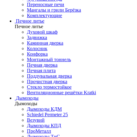
Переносные печи
Мангалы и грили Берёзка
Комплектующие
Печное литье
Печное литье
Духовой шкаф
Задвижка
Каминная дверка
Колосник
Конфорка
Монтажный тоннель
Печная дверка
Печная плита
Поддувальная дверка
Прочистная дверка
Стекло термостойкое
Вентиляционные решётки Kratki
Дымоходы
Дымоходы
Дымоходы КДМ
Schiedel Permeter 25
Везувий
Дымоходы КПД
ПроМеталл
Дымоходы ТиС