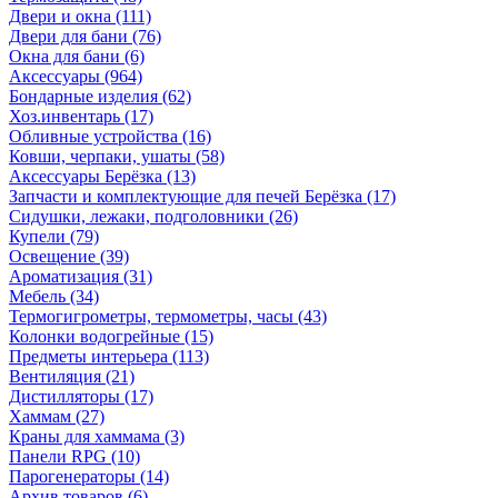
Двери и окна
(111)
Двери для бани
(76)
Окна для бани
(6)
Аксессуары
(964)
Бондарные изделия
(62)
Хоз.инвентарь
(17)
Обливные устройства
(16)
Ковши, черпаки, ушаты
(58)
Аксессуары Берёзка
(13)
Запчасти и комплектующие для печей Берёзка
(17)
Сидушки, лежаки, подголовники
(26)
Купели
(79)
Освещение
(39)
Ароматизация
(31)
Мебель
(34)
Термогигрометры, термометры, часы
(43)
Колонки водогрейные
(15)
Предметы интерьера
(113)
Вентиляция
(21)
Дистилляторы
(17)
Хаммам
(27)
Краны для хаммама
(3)
Панели RPG
(10)
Парогенераторы
(14)
Архив товаров
(6)