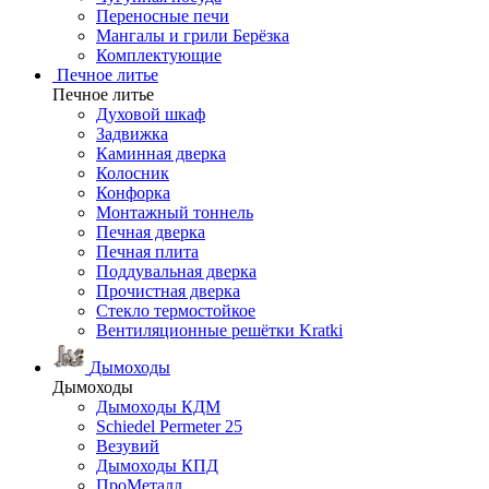
Переносные печи
Мангалы и грили Берёзка
Комплектующие
Печное литье
Печное литье
Духовой шкаф
Задвижка
Каминная дверка
Колосник
Конфорка
Монтажный тоннель
Печная дверка
Печная плита
Поддувальная дверка
Прочистная дверка
Стекло термостойкое
Вентиляционные решётки Kratki
Дымоходы
Дымоходы
Дымоходы КДМ
Schiedel Permeter 25
Везувий
Дымоходы КПД
ПроМеталл