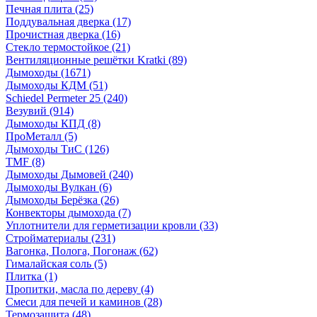
Печная плита
(25)
Поддувальная дверка
(17)
Прочистная дверка
(16)
Стекло термостойкое
(21)
Вентиляционные решётки Kratki
(89)
Дымоходы
(1671)
Дымоходы КДМ
(51)
Schiedel Permeter 25
(240)
Везувий
(914)
Дымоходы КПД
(8)
ПроМеталл
(5)
Дымоходы ТиС
(126)
TMF
(8)
Дымоходы Дымовей
(240)
Дымоходы Вулкан
(6)
Дымоходы Берёзка
(26)
Конвекторы дымохода
(7)
Уплотнители для герметизации кровли
(33)
Стройматериалы
(231)
Вагонка, Полога, Погонаж
(62)
Гималайская соль
(5)
Плитка
(1)
Пропитки, масла по дереву
(4)
Смеси для печей и каминов
(28)
Термозащита
(48)