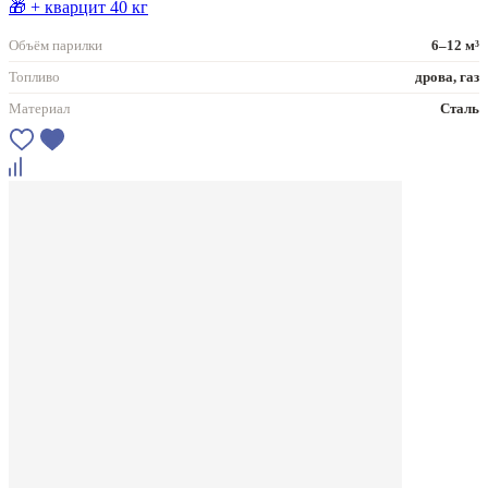
🎁 + кварцит 40 кг
Объём парилки
6–12 м³
Топливо
дрова, газ
Материал
Сталь