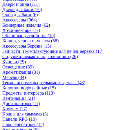
Двери и окна
(111)
Двери для бани
(76)
Окна для бани
(6)
Аксессуары
(964)
Бондарные изделия
(62)
Хоз.инвентарь
(17)
Обливные устройства
(16)
Ковши, черпаки, ушаты
(58)
Аксессуары Берёзка
(13)
Запчасти и комплектующие для печей Берёзка
(17)
Сидушки, лежаки, подголовники
(26)
Купели
(79)
Освещение
(39)
Ароматизация
(31)
Мебель
(34)
Термогигрометры, термометры, часы
(43)
Колонки водогрейные
(15)
Предметы интерьера
(113)
Вентиляция
(21)
Дистилляторы
(17)
Хаммам
(27)
Краны для хаммама
(3)
Панели RPG
(10)
Парогенераторы
(14)
Архив товаров
(6)