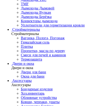
TMF
Дымоходы Дымовей
Дымоходы Вулкан
Дымоходы Берёзка
Конвекторы дымохода
Уплотнители для герметизации кровли
Стройматериалы
Стройматериалы
Вагонка, Полога, Погонаж
Гималайская соль
Плитка
Пропитки, масла по дереву
Смеси для печей и каминов
Термозащита
Двери и окна
Двери и окна
Двери для бани
Окна для бани
Аксессуары
Аксессуары
Бондарные изделия
Хоз.инвентарь
Обливные устройства
Ковши, черпаки, ушаты