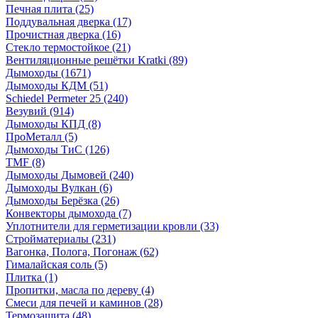
Печная плита
(25)
Поддувальная дверка
(17)
Прочистная дверка
(16)
Стекло термостойкое
(21)
Вентиляционные решётки Kratki
(89)
Дымоходы
(1671)
Дымоходы КДМ
(51)
Schiedel Permeter 25
(240)
Везувий
(914)
Дымоходы КПД
(8)
ПроМеталл
(5)
Дымоходы ТиС
(126)
TMF
(8)
Дымоходы Дымовей
(240)
Дымоходы Вулкан
(6)
Дымоходы Берёзка
(26)
Конвекторы дымохода
(7)
Уплотнители для герметизации кровли
(33)
Стройматериалы
(231)
Вагонка, Полога, Погонаж
(62)
Гималайская соль
(5)
Плитка
(1)
Пропитки, масла по дереву
(4)
Смеси для печей и каминов
(28)
Термозащита
(48)