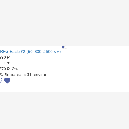
RPG Basic #2 (50х600х2500 мм)
990 ₽
а
1 шт
870 ₽
-3%
Доставка: к 31 августа