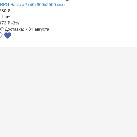
RPG Basic #2 (40х600х2500 мм)
580 ₽
а
1 шт
473 ₽
-3%
Доставка: к 31 августа