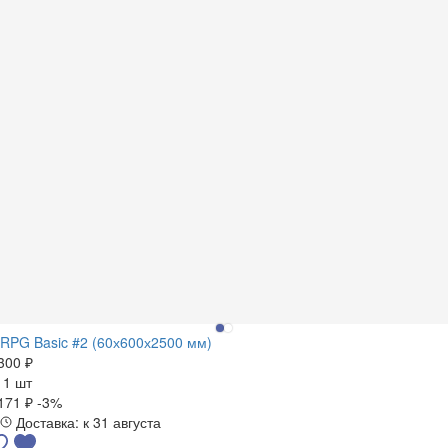
RPG Basic #2 (60х600х2500 мм)
300 ₽
а
1 шт
171 ₽
-3%
Доставка: к 31 августа