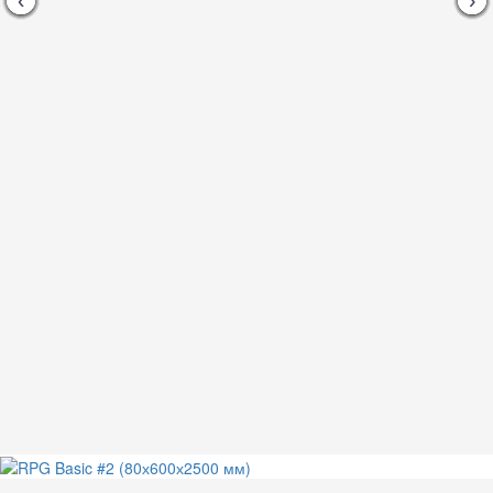
‹
‹
‹
‹
‹
‹
‹
‹
‹
›
›
›
›
›
›
›
›
›