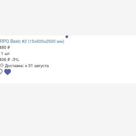
RPG Basic #2 (15х600х2500 мм)
480 ₽
а
1 шт
406 ₽
-3%
Доставка: к 31 августа