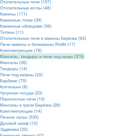
Отопительные печи
(157)
Отопительные котлы
(48)
Камины
(171)
Каминные топки
(39)
Каминные облицовки
(56)
Титаны
(11)
Отопительные печи и камины Берёзка
(63)
Печи-камины и биокамины Kratki
(17)
Комплектующие
(79)
Мангалы, тандыры и печи под казан
(376)
Мангалы
(36)
Тандыры
(14)
Печи под казаны
(22)
Барбекю
(70)
Коптильни
(8)
Чугунная посуда
(23)
Переносные печи
(10)
Мангалы и грили Берёзка
(28)
Комплектующие
(14)
Печное литье
(535)
Духовой шкаф
(12)
Задвижка
(20)
Каминная дверка
(42)