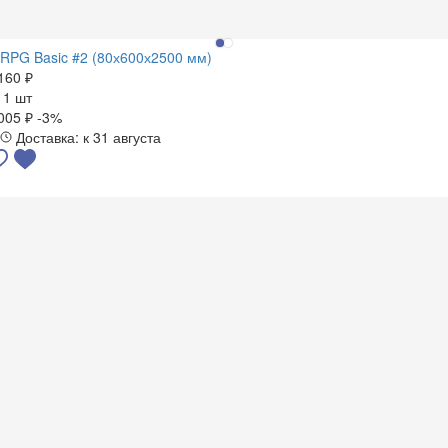
RPG Basic #2 (80х600х2500 мм)
160 ₽
а
1 шт
005 ₽
-3%
Доставка: к 31 августа