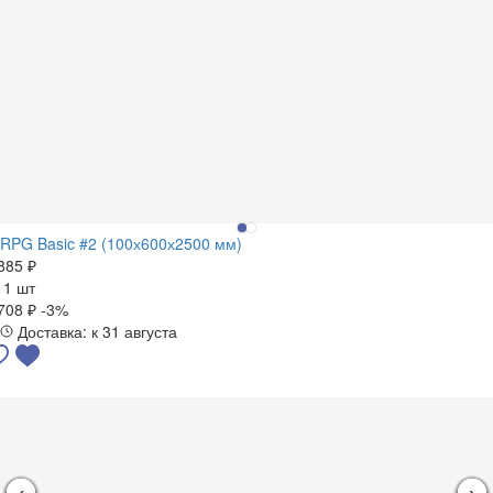
RPG Basic #2 (100х600х2500 мм)
885 ₽
а
1 шт
708 ₽
-3%
Доставка: к 31 августа