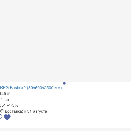
RPG Basic #2 (30х600х2500 мм)
145 ₽
а
1 шт
051 ₽
-3%
Доставка: к 31 августа