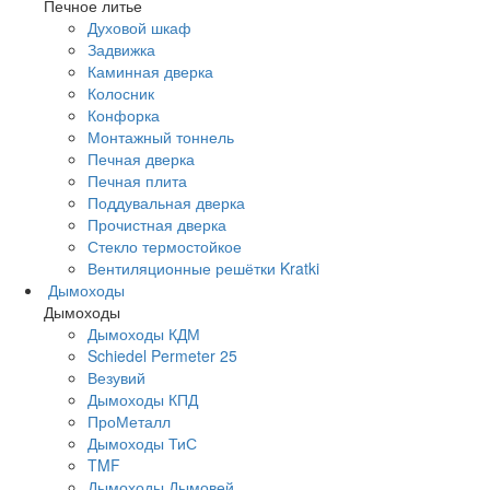
Печное литье
Духовой шкаф
Задвижка
Каминная дверка
Колосник
Конфорка
Монтажный тоннель
Печная дверка
Печная плита
Поддувальная дверка
Прочистная дверка
Стекло термостойкое
Вентиляционные решётки Kratki
Дымоходы
Дымоходы
Дымоходы КДМ
Schiedel Permeter 25
Везувий
Дымоходы КПД
ПроМеталл
Дымоходы ТиС
TMF
Дымоходы Дымовей