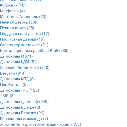
Колосник
(16)
Конфорка
(4)
Монтажный тоннель
(10)
Печная дверка
(50)
Печная плита
(25)
Поддувальная дверка
(17)
Прочистная дверка
(16)
Стекло термостойкое
(21)
Вентиляционные решётки Kratki
(89)
Дымоходы
(1671)
Дымоходы КДМ
(51)
Schiedel Permeter 25
(240)
Везувий
(914)
Дымоходы КПД
(8)
ПроМеталл
(5)
Дымоходы ТиС
(126)
TMF
(8)
Дымоходы Дымовей
(240)
Дымоходы Вулкан
(6)
Дымоходы Берёзка
(26)
Конвекторы дымохода
(7)
Уплотнители для герметизации кровли
(33)