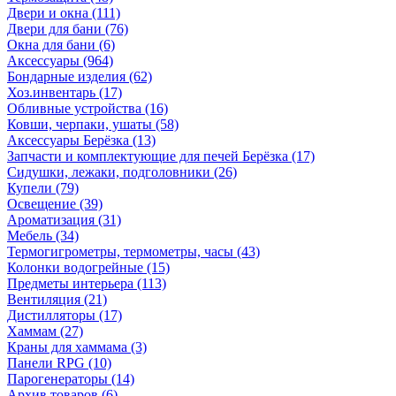
Двери и окна
(111)
Двери для бани
(76)
Окна для бани
(6)
Аксессуары
(964)
Бондарные изделия
(62)
Хоз.инвентарь
(17)
Обливные устройства
(16)
Ковши, черпаки, ушаты
(58)
Аксессуары Берёзка
(13)
Запчасти и комплектующие для печей Берёзка
(17)
Сидушки, лежаки, подголовники
(26)
Купели
(79)
Освещение
(39)
Ароматизация
(31)
Мебель
(34)
Термогигрометры, термометры, часы
(43)
Колонки водогрейные
(15)
Предметы интерьера
(113)
Вентиляция
(21)
Дистилляторы
(17)
Хаммам
(27)
Краны для хаммама
(3)
Панели RPG
(10)
Парогенераторы
(14)
Архив товаров
(6)