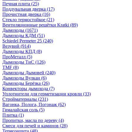
Печная плита
(25)
Поддувальная дверка
(17)
Прочистная дверка
(16)
Стекло термостойкое
(21)
Вентиляционные решётки Kratki
(89)
Дымоходы
(1671)
Дымоходы КДМ
(51)
Schiedel Permeter 25
(240)
Везувий
(914)
Дымоходы КПД
(8)
ПроМеталл
(5)
Дымоходы ТиС
(126)
TMF
(8)
Дымоходы Дымовей
(240)
Дымоходы Вулкан
(6)
Дымоходы Берёзка
(26)
Конвекторы дымохода
(7)
Уплотнители для герметизации кровли
(33)
Стройматериалы
(231)
Вагонка, Полога, Погонаж
(62)
Гималайская соль
(5)
Плитка
(1)
Пропитки, масла по дереву
(4)
Смеси для печей и каминов
(28)
Термозащита
(48)