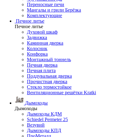
Переносные печи
Мангалы и грили Берёзка
Комплектующие
Печное литье
Печное литье
Духовой шкаф
Задвижка
Каминная дверка
Колосник
Конфорка
Монтажный тоннель
Печная дверка
Печная плита
Поддувальная дверка
Прочистная дверка
Стекло термостойкое
Вентиляционные решётки Kratki
Дымоходы
Дымоходы
Дымоходы КДМ
Schiedel Permeter 25
Везувий
Дымоходы КПД
ПроМеталл