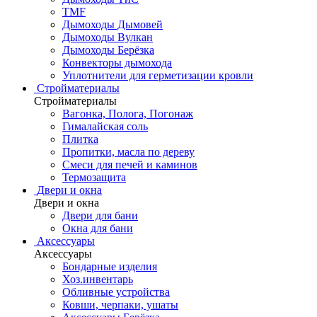
TMF
Дымоходы Дымовей
Дымоходы Вулкан
Дымоходы Берёзка
Конвекторы дымохода
Уплотнители для герметизации кровли
Стройматериалы
Стройматериалы
Вагонка, Полога, Погонаж
Гималайская соль
Плитка
Пропитки, масла по дереву
Смеси для печей и каминов
Термозащита
Двери и окна
Двери и окна
Двери для бани
Окна для бани
Аксессуары
Аксессуары
Бондарные изделия
Хоз.инвентарь
Обливные устройства
Ковши, черпаки, ушаты