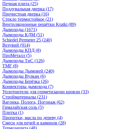
Печная плита
(25)
Поддувальная дверка
(17)
Прочистная дверка
(16)
Стекло термостойкое
(21)
Вентиляционные решётки Kratki
(89)
Дымоходы
(1671)
Дымоходы КДМ
(51)
Schiedel Permeter 25
(240)
Везувий
(914)
Дымоходы КПД
(8)
ПроМеталл
(5)
Дымоходы ТиС
(126)
TMF
(8)
Дымоходы Дымовей
(240)
Дымоходы Вулкан
(6)
Дымоходы Берёзка
(26)
Конвекторы дымохода
(7)
Уплотнители для герметизации кровли
(33)
Стройматериалы
(231)
Вагонка, Полога, Погонаж
(62)
Гималайская соль
(5)
Плитка
(1)
Пропитки, масла по дереву
(4)
Смеси для печей и каминов
(28)
Термозащита
(48)