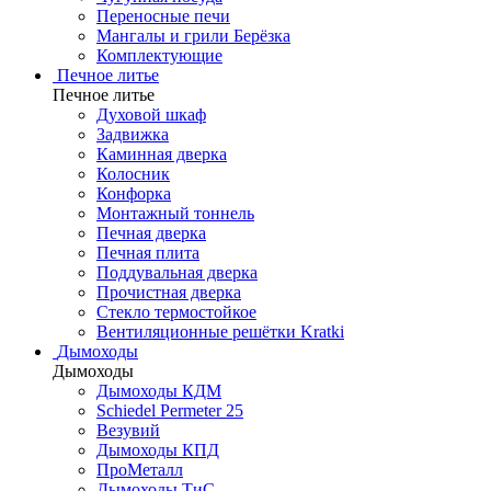
Переносные печи
Мангалы и грили Берёзка
Комплектующие
Печное литье
Печное литье
Духовой шкаф
Задвижка
Каминная дверка
Колосник
Конфорка
Монтажный тоннель
Печная дверка
Печная плита
Поддувальная дверка
Прочистная дверка
Стекло термостойкое
Вентиляционные решётки Kratki
Дымоходы
Дымоходы
Дымоходы КДМ
Schiedel Permeter 25
Везувий
Дымоходы КПД
ПроМеталл
Дымоходы ТиС