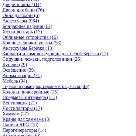
Двери и окна
(111)
Двери для бани
(76)
Окна для бани
(6)
Аксессуары
(964)
Бондарные изделия
(62)
Хоз.инвентарь
(17)
Обливные устройства
(16)
Ковши, черпаки, ушаты
(58)
Аксессуары Берёзка
(13)
Запчасти и комплектующие для печей Берёзка
(17)
Сидушки, лежаки, подголовники
(26)
Купели
(79)
Освещение
(39)
Ароматизация
(31)
Мебель
(34)
Термогигрометры, термометры, часы
(43)
Колонки водогрейные
(15)
Предметы интерьера
(113)
Вентиляция
(21)
Дистилляторы
(17)
Хаммам
(27)
Краны для хаммама
(3)
Панели RPG
(10)
Парогенераторы
(14)
Архив товаров
(6)