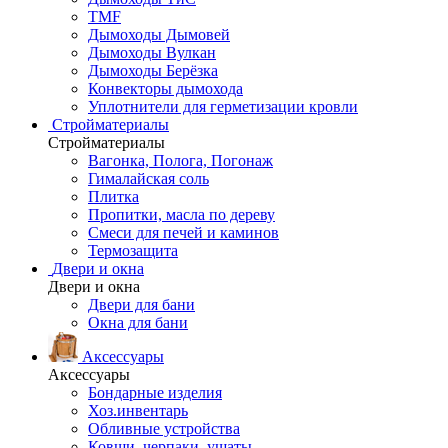
TMF
Дымоходы Дымовей
Дымоходы Вулкан
Дымоходы Берёзка
Конвекторы дымохода
Уплотнители для герметизации кровли
Стройматериалы
Стройматериалы
Вагонка, Полога, Погонаж
Гималайская соль
Плитка
Пропитки, масла по дереву
Смеси для печей и каминов
Термозащита
Двери и окна
Двери и окна
Двери для бани
Окна для бани
Аксессуары
Аксессуары
Бондарные изделия
Хоз.инвентарь
Обливные устройства
Ковши, черпаки, ушаты