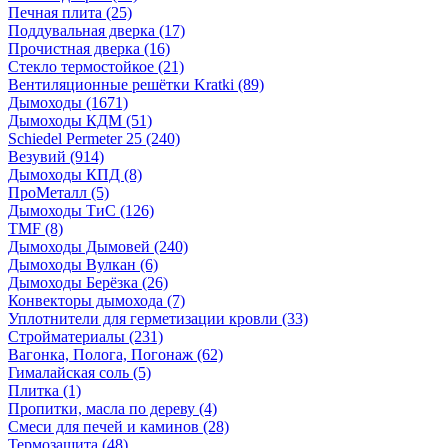
Печная плита
(25)
Поддувальная дверка
(17)
Прочистная дверка
(16)
Стекло термостойкое
(21)
Вентиляционные решётки Kratki
(89)
Дымоходы
(1671)
Дымоходы КДМ
(51)
Schiedel Permeter 25
(240)
Везувий
(914)
Дымоходы КПД
(8)
ПроМеталл
(5)
Дымоходы ТиС
(126)
TMF
(8)
Дымоходы Дымовей
(240)
Дымоходы Вулкан
(6)
Дымоходы Берёзка
(26)
Конвекторы дымохода
(7)
Уплотнители для герметизации кровли
(33)
Стройматериалы
(231)
Вагонка, Полога, Погонаж
(62)
Гималайская соль
(5)
Плитка
(1)
Пропитки, масла по дереву
(4)
Смеси для печей и каминов
(28)
Термозащита
(48)