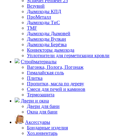
Schiedel Permeter 25
Везувий
Дымоходы КПД
ПроМеталл
Дымоходы ТиС
TMF
Дымоходы Дымовей
Дымоходы Вулкан
Дымоходы Берёзка
Конвекторы дымохода
Уплотнители для герметизации кровли
Стройматериалы
Вагонка, Полога, Погонаж
Гималайская соль
Плитка
Пропитки, масла по дереву
Смеси для печей и каминов
Термозащита
Двери и окна
Двери для бани
Окна для бани
Аксессуары
Бондарные изделия
Хоз.инвентарь