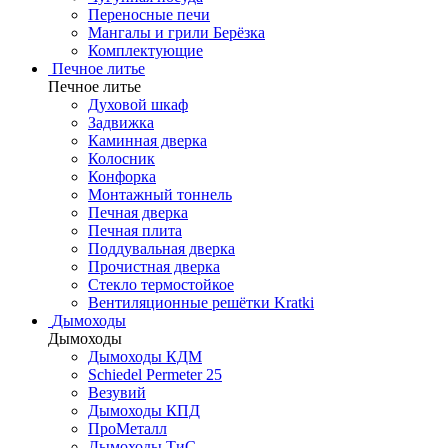
Переносные печи
Мангалы и грили Берёзка
Комплектующие
Печное литье
Печное литье
Духовой шкаф
Задвижка
Каминная дверка
Колосник
Конфорка
Монтажный тоннель
Печная дверка
Печная плита
Поддувальная дверка
Прочистная дверка
Стекло термостойкое
Вентиляционные решётки Kratki
Дымоходы
Дымоходы
Дымоходы КДМ
Schiedel Permeter 25
Везувий
Дымоходы КПД
ПроМеталл
Дымоходы ТиС