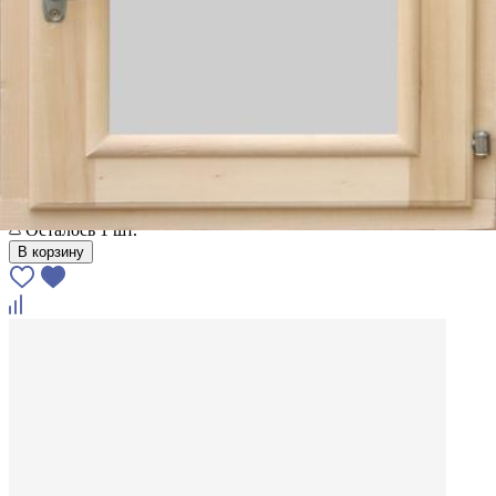
В наличии
Окно (липа, 500x500 мм)
2 875 ₽
за
1 шт
2 789 ₽
-3%
Доставка: завтра
Самовывоз завтра с 9:00
Смотрели 13 раз
Осталось 1 шт.
В корзину