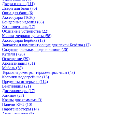
Двери и окна
(111)
Двери для бани
(76)
Окна для бани
(6)
Аксессуары
(1626)
Бондарные изделия
(66)
Хоз.инвентарь
(17)
Обливные устройства
(22)
Ковши, черпаки, ушаты
(58)
Аксессуары Берёзка
(13)
Запчасти и комплектующие для печей Берёзка
(17)
Сидушки, лежаки, подголовники
(26)
Купели
(726)
Освещение
(39)
Ароматизация
(31)
Мебель
(38)
Термогигрометры, термометры, часы
(43)
Колонки водогрейные
(15)
Предметы интерьера
(114)
Вентиляция
(21)
Дистилляторы
(17)
Хаммам
(27)
Краны для хаммама
(3)
Панели RPG
(10)
Парогенераторы
(14)
Архив товаров
(6)