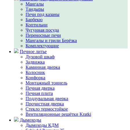
Мангалы
Тандыры
Печи под казаны
Барбекю
Коптильни
Чугунная посуда
Переносные печи
Мангалы и грили Берёзка
Комплектующие
Печное литье
Духовой шкаф
Задвижка
Каминная дверка
Колосник
Конфорка
Монтажный тоннель
Печная дверка
Печная плита
Поддувальная дверка
Прочистная дверка
Стекло термостойкое
Вентиляционные решётки Kratki
Дымоходы
Дымоходы КДМ