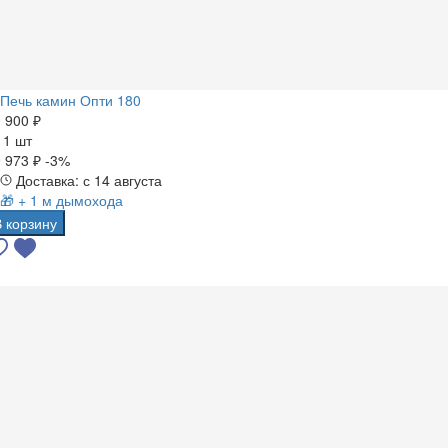
Печь камин Опти 180
 900 ₽
а
1 шт
 973 ₽
-3%
Доставка: с 14 августа
🎁 + 1 м дымохода
В корзину