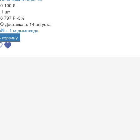
0 100 ₽
а
1 шт
6 797 ₽
-3%
Доставка: с 14 августа
🎁 + 1 м дымохода
В корзину