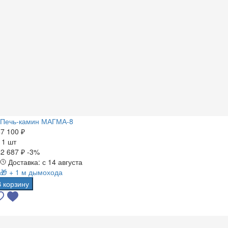
Печь-камин МАГМА-8
7 100 ₽
а
1 шт
2 687 ₽
-3%
Доставка: с 14 августа
🎁 + 1 м дымохода
В корзину