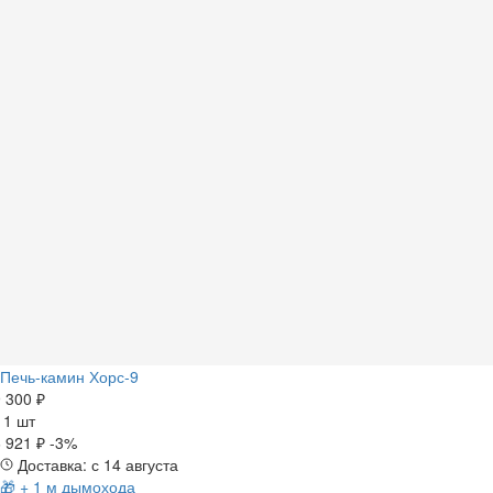
Печь-камин Хорс-9
 300 ₽
а
1 шт
 921 ₽
-3%
Доставка: с 14 августа
🎁 + 1 м дымохода