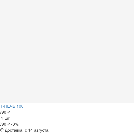
Т-ПЕЧЬ 100
990 ₽
а
1 шт
690 ₽
-3%
Доставка: с 14 августа