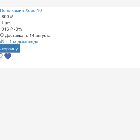
Печь-камин Хорс-10
 800 ₽
а
1 шт
 016 ₽
-3%
Доставка: с 14 августа
🎁 + 1 м дымохода
В корзину