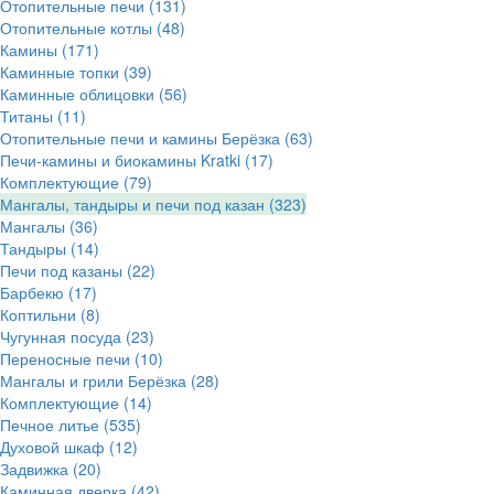
Отопительные печи
(131)
Отопительные котлы
(48)
Камины
(171)
Каминные топки
(39)
Каминные облицовки
(56)
Титаны
(11)
Отопительные печи и камины Берёзка
(63)
Печи-камины и биокамины Kratki
(17)
Комплектующие
(79)
Мангалы, тандыры и печи под казан
(323)
Мангалы
(36)
Тандыры
(14)
Печи под казаны
(22)
Барбекю
(17)
Коптильни
(8)
Чугунная посуда
(23)
Переносные печи
(10)
Мангалы и грили Берёзка
(28)
Комплектующие
(14)
Печное литье
(535)
Духовой шкаф
(12)
Задвижка
(20)
Каминная дверка
(42)