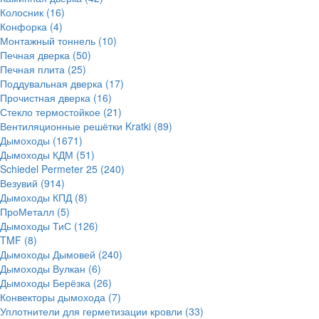
Колосник
(16)
Конфорка
(4)
Монтажный тоннель
(10)
Печная дверка
(50)
Печная плита
(25)
Поддувальная дверка
(17)
Прочистная дверка
(16)
Стекло термостойкое
(21)
Вентиляционные решётки Kratki
(89)
Дымоходы
(1671)
Дымоходы КДМ
(51)
Schiedel Permeter 25
(240)
Везувий
(914)
Дымоходы КПД
(8)
ПроМеталл
(5)
Дымоходы ТиС
(126)
TMF
(8)
Дымоходы Дымовей
(240)
Дымоходы Вулкан
(6)
Дымоходы Берёзка
(26)
Конвекторы дымохода
(7)
Уплотнители для герметизации кровли
(33)