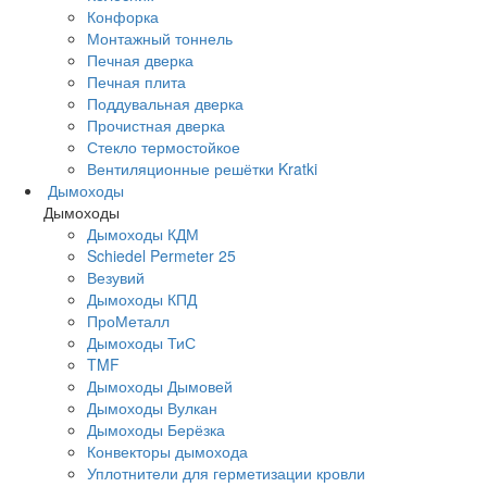
Конфорка
Монтажный тоннель
Печная дверка
Печная плита
Поддувальная дверка
Прочистная дверка
Стекло термостойкое
Вентиляционные решётки Kratki
Дымоходы
Дымоходы
Дымоходы КДМ
Schiedel Permeter 25
Везувий
Дымоходы КПД
ПроМеталл
Дымоходы ТиС
TMF
Дымоходы Дымовей
Дымоходы Вулкан
Дымоходы Берёзка
Конвекторы дымохода
Уплотнители для герметизации кровли