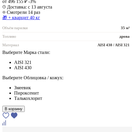
от 496 155 ₽
-3%
Доставка: с 13 августа
Смотрели 14 раз
🎁 + кварцит 40 кг
Объём парилки
35 м³
Топливо
дрова
Материал
AISI 430 / AISI 321
Выберите Марка стали:
AISI 321
AISI 430
Выберите Облицовка / кожух:
Змеевик
Пироксенит
Талькохлорит
В корзину