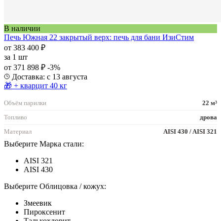
В наличии
Печь Южная 22 закрытый верх: печь для бани ИзиСтим
от 383 400 ₽
за
1 шт
от 371 898 ₽
-3%
Доставка: с 13 августа
🎁 + кварцит 40 кг
Объём парилки
22 м³
Топливо
дрова
Материал
AISI 430 / AISI 321
Выберите Марка стали:
AISI 321
AISI 430
Выберите Облицовка / кожух:
Змеевик
Пироксенит
Талькохлорит