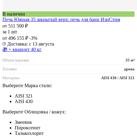
В наличии
Печь Южная 35 закрытый верх: печь для бани ИзиСтим
от 511 500 ₽
за
1 шт
от 496 155 ₽
-3%
Доставка: с 13 августа
🎁 + кварцит 40 кг
Объём парилки
35 м³
Топливо
дрова
Материал
AISI 430 / AISI 321
Выберите Марка стали:
AISI 321
AISI 430
Выберите Облицовка / кожух:
Змеевик
Пироксенит
Талькохлорит