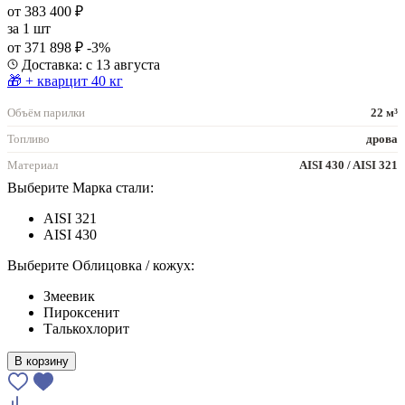
от 383 400 ₽
за
1 шт
от 371 898 ₽
-3%
Доставка: с 13 августа
🎁 + кварцит 40 кг
Объём парилки
22 м³
Топливо
дрова
Материал
AISI 430 / AISI 321
Выберите Марка стали:
AISI 321
AISI 430
Выберите Облицовка / кожух:
Змеевик
Пироксенит
Талькохлорит
В корзину