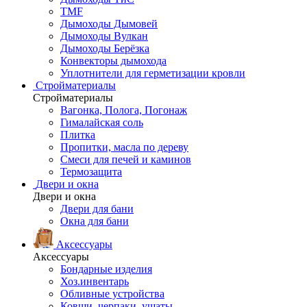
TMF
Дымоходы Дымовей
Дымоходы Вулкан
Дымоходы Берёзка
Конвекторы дымохода
Уплотнители для герметизации кровли
Стройматериалы
Стройматериалы
Вагонка, Полога, Погонаж
Гималайская соль
Плитка
Пропитки, масла по дереву
Смеси для печей и каминов
Термозащита
Двери и окна
Двери и окна
Двери для бани
Окна для бани
Аксессуары
Аксессуары
Бондарные изделия
Хоз.инвентарь
Обливные устройства
Ковши, черпаки, ушаты