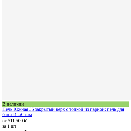
В наличии
Печь Южная 35 закрытый верх с топкой из парной: печь для
бани ИзиСтим
от 511 500 ₽
за
1 шт