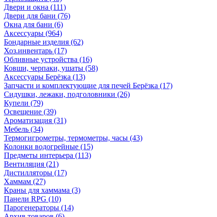
Двери и окна
(111)
Двери для бани
(76)
Окна для бани
(6)
Аксессуары
(964)
Бондарные изделия
(62)
Хоз.инвентарь
(17)
Обливные устройства
(16)
Ковши, черпаки, ушаты
(58)
Аксессуары Берёзка
(13)
Запчасти и комплектующие для печей Берёзка
(17)
Сидушки, лежаки, подголовники
(26)
Купели
(79)
Освещение
(39)
Ароматизация
(31)
Мебель
(34)
Термогигрометры, термометры, часы
(43)
Колонки водогрейные
(15)
Предметы интерьера
(113)
Вентиляция
(21)
Дистилляторы
(17)
Хаммам
(27)
Краны для хаммама
(3)
Панели RPG
(10)
Парогенераторы
(14)
Архив товаров
(6)