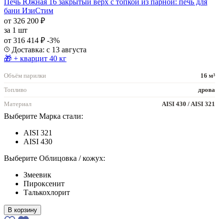
Печь Южная 16 закрытый верх с топкой из парной: печь для
бани ИзиСтим
от 326 200 ₽
за
1 шт
от 316 414 ₽
-3%
Доставка: с 13 августа
🎁 + кварцит 40 кг
Объём парилки
16 м³
Топливо
дрова
Материал
AISI 430 / AISI 321
Выберите Марка стали:
AISI 321
AISI 430
Выберите Облицовка / кожух:
Змеевик
Пироксенит
Талькохлорит
В корзину