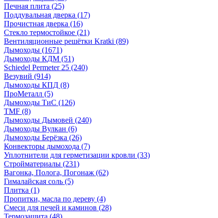
Печная плита
(25)
Поддувальная дверка
(17)
Прочистная дверка
(16)
Стекло термостойкое
(21)
Вентиляционные решётки Kratki
(89)
Дымоходы
(1671)
Дымоходы КДМ
(51)
Schiedel Permeter 25
(240)
Везувий
(914)
Дымоходы КПД
(8)
ПроМеталл
(5)
Дымоходы ТиС
(126)
TMF
(8)
Дымоходы Дымовей
(240)
Дымоходы Вулкан
(6)
Дымоходы Берёзка
(26)
Конвекторы дымохода
(7)
Уплотнители для герметизации кровли
(33)
Стройматериалы
(231)
Вагонка, Полога, Погонаж
(62)
Гималайская соль
(5)
Плитка
(1)
Пропитки, масла по дереву
(4)
Смеси для печей и каминов
(28)
Термозащита
(48)