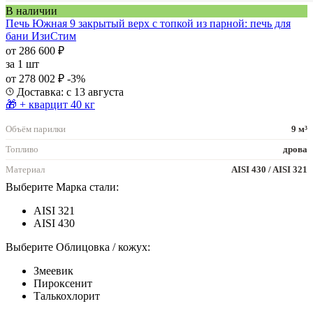
В наличии
Печь Южная 9 закрытый верх с топкой из парной: печь для
бани ИзиСтим
от 286 600 ₽
за
1 шт
от 278 002 ₽
-3%
Доставка: с 13 августа
🎁 + кварцит 40 кг
Объём парилки
9 м³
Топливо
дрова
Материал
AISI 430 / AISI 321
Выберите Марка стали:
AISI 321
AISI 430
Выберите Облицовка / кожух:
Змеевик
Пироксенит
Талькохлорит