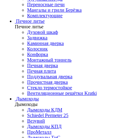
Переносные печи
Мангалы и грили Берёзка
Комплектующие
Печное литье
Печное литье
Духовой шкаф
Задвижка
Каминная дверка
Колосник
Конфорка
Монтажный тоннель
Печная дверка
Печная плита
Поддувальная дверка
Прочистная дверка
Стекло термостойкое
Вентиляционные решётки Kratki
Дымоходы
Дымоходы
Дымоходы КДМ
Schiedel Permeter 25
Везувий
Дымоходы КПД
ПроМеталл
Дымоходы ТиС