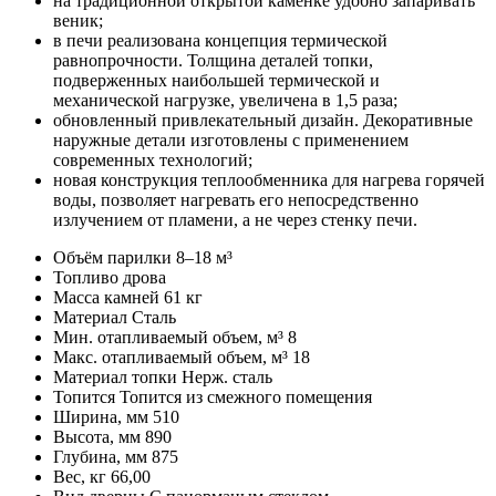
на традиционной открытой каменке удобно запаривать
веник;
в печи реализована концепция термической
равнопрочности. Толщина деталей топки,
подверженных наибольшей термической и
механической нагрузке, увеличена в 1,5 раза;
обновленный привлекательный дизайн. Декоративные
наружные детали изготовлены с применением
современных технологий;
новая конструкция теплообменника для нагрева горячей
воды, позволяет нагревать его непосредственно
излучением от пламени, а не через стенку печи.
Объём парилки
8–18 м³
Топливо
дрова
Масса камней
61 кг
Материал
Сталь
Мин. отапливаемый объем, м³
8
Макс. отапливаемый объем, м³
18
Материал топки
Нерж. сталь
Топится
Топится из смежного помещения
Ширина, мм
510
Высота, мм
890
Глубина, мм
875
Вес, кг
66,00