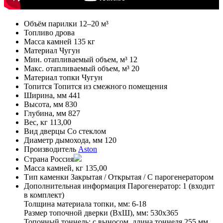
Объём парилки
12–20 м³
Топливо
дрова
Масса камней
135 кг
Материал
Чугун
Мин. отапливаемый объем, м³
12
Макс. отапливаемый объем, м³
20
Материал топки
Чугун
Топится
Топится из смежного помещения
Ширина, мм
441
Высота, мм
830
Глубина, мм
827
Вес, кг
113,00
Вид дверцы
Со стеклом
Диаметр дымохода, мм
120
Производитель
Aston
Страна
Россия
Масса камней, кг
135,00
Тип каменки
Закрытая / Открытая / С парогенератором
Дополнительная информация
Парогенератор: 1 (входит
в комплект)
Толщина материала топки, мм: 6-18
Размер топочной дверки (ВхШ), мм: 530х365
Топочный тоннель: с выносом, длина тоннеля 255 мм