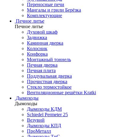
Переносные печи
Мангалы и грили Берёзка
Комплектующие
Печное литье
Печное литье
Духовой шкаф
Задвижка
Каминная дверка
Колосник
Конфорка
Монтажный тоннель
Печная дверка
Печная плита
Поддувальная дверка
Прочистная дверка
Стекло термостойкое
Вентиляционные решётки Kratki
Дымоходы
Дымоходы
Дымоходы КДМ
Schiedel Permeter 25
Везувий
Дымоходы КПД
ПроМеталл
Дымоходы ТиС