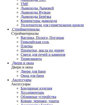
TMF
Дымоходы Дымовей
Дымоходы Вулкан
Дымоходы Берёзка
Конвекторы дымохода
Уплотнители для герметизации кровли
Стройматериалы
Стройматериалы
Вагонка, Полога, Погонаж
Гималайская соль
Плитка
Пропитки, масла по дереву
Смеси для печей и каминов
Термозащита
Двери и окна
Двери и окна
Двери для бани
Окна для бани
Аксессуары
Аксессуары
Бондарные изделия
Хоз.инвентарь
Обливные устройства
Ковши, черпаки, ушаты