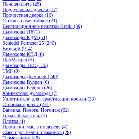
Печная плита
(25)
Поддувальная дверка
(17)
Прочистная дверка
(16)
Стекло термостойкое
(21)
Вентиляционные решётки Kratki
(89)
Дымоходы
(1671)
Дымоходы КДМ
(51)
Schiedel Permeter 25
(240)
Везувий
(914)
Дымоходы КПД
(8)
ПроМеталл
(5)
Дымоходы ТиС
(126)
TMF
(8)
Дымоходы Дымовей
(240)
Дымоходы Вулкан
(6)
Дымоходы Берёзка
(26)
Конвекторы дымохода
(7)
Уплотнители для герметизации кровли
(33)
Стройматериалы
(231)
Вагонка, Полога, Погонаж
(62)
Гималайская соль
(5)
Плитка
(1)
Пропитки, масла по дереву
(4)
Смеси для печей и каминов
(28)
Термозащита
(48)