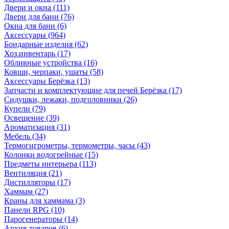
Двери и окна
(111)
Двери для бани
(76)
Окна для бани
(6)
Аксессуары
(964)
Бондарные изделия
(62)
Хоз.инвентарь
(17)
Обливные устройства
(16)
Ковши, черпаки, ушаты
(58)
Аксессуары Берёзка
(13)
Запчасти и комплектующие для печей Берёзка
(17)
Сидушки, лежаки, подголовники
(26)
Купели
(79)
Освещение
(39)
Ароматизация
(31)
Мебель
(34)
Термогигрометры, термометры, часы
(43)
Колонки водогрейные
(15)
Предметы интерьера
(113)
Вентиляция
(21)
Дистилляторы
(17)
Хаммам
(27)
Краны для хаммама
(3)
Панели RPG
(10)
Парогенераторы
(14)
Архив товаров
(6)