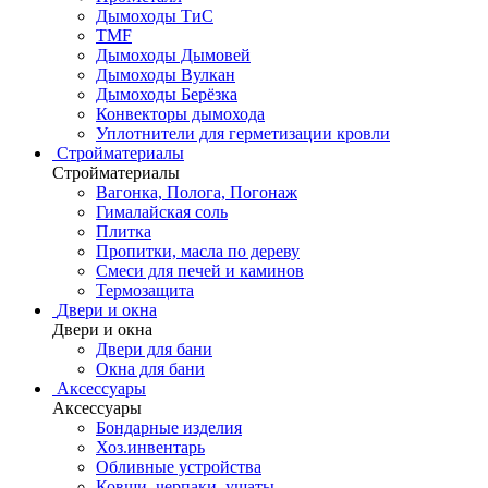
Дымоходы ТиС
TMF
Дымоходы Дымовей
Дымоходы Вулкан
Дымоходы Берёзка
Конвекторы дымохода
Уплотнители для герметизации кровли
Стройматериалы
Стройматериалы
Вагонка, Полога, Погонаж
Гималайская соль
Плитка
Пропитки, масла по дереву
Смеси для печей и каминов
Термозащита
Двери и окна
Двери и окна
Двери для бани
Окна для бани
Аксессуары
Аксессуары
Бондарные изделия
Хоз.инвентарь
Обливные устройства
Ковши, черпаки, ушаты