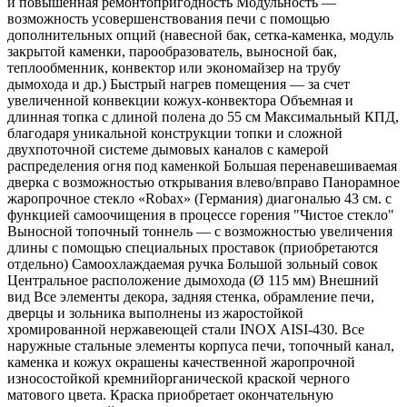
и повышенная ремонтопригодность Модульность —
возможность усовершенствования печи с помощью
дополнительных опций (навесной бак, сетка-каменка, модуль
закрытой каменки, парообразователь, выносной бак,
теплообменник, конвектор или экономайзер на трубу
дымохода и др.) Быстрый нагрев помещения — за счет
увеличенной конвекции кожух-конвектора Объемная и
длинная топка с длиной полена до 55 см Максимальный КПД,
благодаря уникальной конструкции топки и сложной
двухпоточной системе дымовых каналов с камерой
распределения огня под каменкой Большая перенавешиваемая
дверка с возможностью открывания влево/вправо Панорамное
жаропрочное стекло «Robax» (Германия) диагональю 43 см. с
функцией самоочищения в процессе горения "Чистое стекло"
Выносной топочный тоннель — с возможностью увеличения
длины с помощью специальных проставок (приобретаются
отдельно) Самоохлаждаемая ручка Большой зольный совок
Центральное расположение дымохода (Ø 115 мм) Внешний
вид Все элементы декора, задняя стенка, обрамление печи,
дверцы и зольника выполнены из жаростойкой
хромированной нержавеющей стали INOX AISI-430. Все
наружные стальные элементы корпуса печи, топочный канал,
каменка и кожух окрашены качественной жаропрочной
износостойкой кремнийорганической краской черного
матового цвета. Краска приобретает окончательную