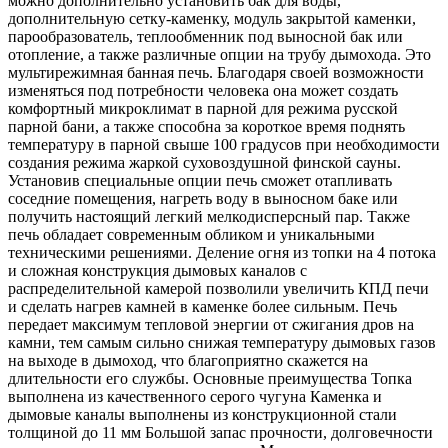
можно дополнительно установить бак для воды,
дополнительную сетку-каменку, модуль закрытой каменки,
парообразователь, теплообменник под выносной бак или
отопление, а также различные опции на трубу дымохода. Это
мультирежимная банная печь. Благодаря своей возможности
изменяться под потребности человека она может создать
комфортный микроклимат в парной для режима русской
парной бани, а также способна за короткое время поднять
температуру в парной свыше 100 градусов при необходимости
создания режима жаркой суховоздушной финской сауны.
Установив специальные опции печь сможет отапливать
соседние помещения, нагреть воду в выносном баке или
получить настоящий легкий мелкодисперсный пар. Также
печь обладает современным обликом и уникальными
техническими решениями. Деление огня из топки на 4 потока
и сложная конструкция дымовых каналов с
распределительной камерой позволили увеличить КПД печи
и сделать нагрев камней в каменке более сильным. Печь
передает максимум тепловой энергии от сжигания дров на
камни, тем самым сильно снижая температуру дымовых газов
на выходе в дымоход, что благоприятно скажется на
длительности его службы. Основные преимущества Топка
выполнена из качественного серого чугуна Каменка и
дымовые каналы выполнены из конструкционной стали
толщиной до 11 мм Большой запас прочности, долговечности