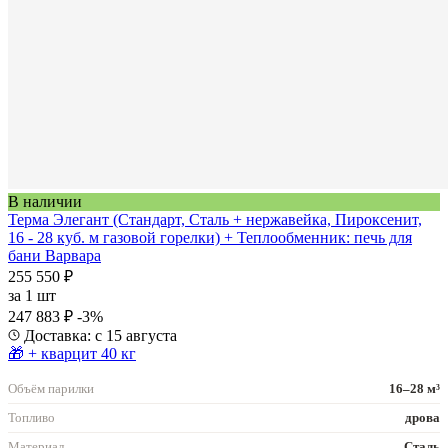
В наличии
Терма Элегант (Стандарт, Сталь + нержавейка, Пироксенит,
16 - 28 куб. м газовой горелки) + Теплообменник: печь для
бани Варвара
255 550 ₽
за
1 шт
247 883 ₽
-3%
Доставка: с 15 августа
🎁 + кварцит 40 кг
Объём парилки
16–28 м³
Топливо
дрова
Материал
Сталь