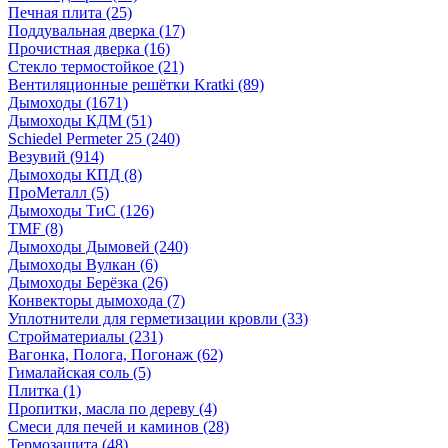
Печная плита
(25)
Поддувальная дверка
(17)
Прочистная дверка
(16)
Стекло термостойкое
(21)
Вентиляционные решётки Kratki
(89)
Дымоходы
(1671)
Дымоходы КДМ
(51)
Schiedel Permeter 25
(240)
Везувий
(914)
Дымоходы КПД
(8)
ПроМеталл
(5)
Дымоходы ТиС
(126)
TMF
(8)
Дымоходы Дымовей
(240)
Дымоходы Вулкан
(6)
Дымоходы Берёзка
(26)
Конвекторы дымохода
(7)
Уплотнители для герметизации кровли
(33)
Стройматериалы
(231)
Вагонка, Полога, Погонаж
(62)
Гималайская соль
(5)
Плитка
(1)
Пропитки, масла по дереву
(4)
Смеси для печей и каминов
(28)
Термозащита
(48)