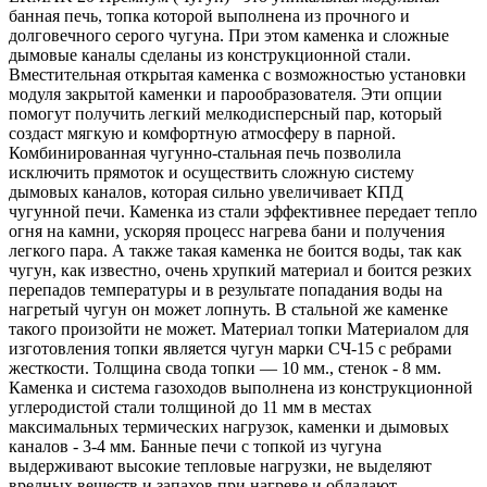
банная печь, топка которой выполнена из прочного и
долговечного серого чугуна. При этом каменка и сложные
дымовые каналы сделаны из конструкционной стали.
Вместительная открытая каменка с возможностью установки
модуля закрытой каменки и парообразователя. Эти опции
помогут получить легкий мелкодисперсный пар, который
создаст мягкую и комфортную атмосферу в парной.
Комбинированная чугунно-стальная печь позволила
исключить прямоток и осуществить сложную систему
дымовых каналов, которая сильно увеличивает КПД
чугунной печи. Каменка из стали эффективнее передает тепло
огня на камни, ускоряя процесс нагрева бани и получения
легкого пара. А также такая каменка не боится воды, так как
чугун, как известно, очень хрупкий материал и боится резких
перепадов температуры и в результате попадания воды на
нагретый чугун он может лопнуть. В стальной же каменке
такого произойти не может. Материал топки Материалом для
изготовления топки является чугун марки СЧ-15 с ребрами
жесткости. Толщина свода топки — 10 мм., стенок - 8 мм.
Каменка и система газоходов выполнена из конструкционной
углеродистой стали толщиной до 11 мм в местах
максимальных термических нагрузок, каменки и дымовых
каналов - 3-4 мм. Банные печи с топкой из чугуна
выдерживают высокие тепловые нагрузки, не выделяют
вредных веществ и запахов при нагреве и обладают