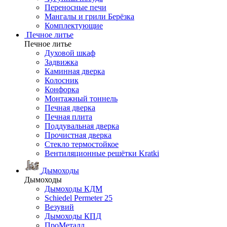
Переносные печи
Мангалы и грили Берёзка
Комплектующие
Печное литье
Печное литье
Духовой шкаф
Задвижка
Каминная дверка
Колосник
Конфорка
Монтажный тоннель
Печная дверка
Печная плита
Поддувальная дверка
Прочистная дверка
Стекло термостойкое
Вентиляционные решётки Kratki
Дымоходы
Дымоходы
Дымоходы КДМ
Schiedel Permeter 25
Везувий
Дымоходы КПД
ПроМеталл