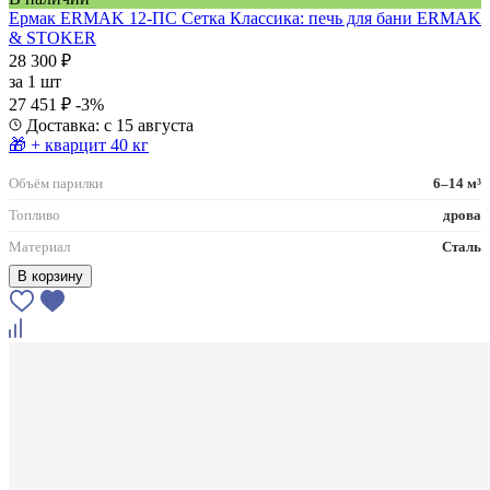
Ермак ERMAK 12-ПС Сетка Классика: печь для бани ERMAK
& STOKER
28 300 ₽
за
1 шт
27 451 ₽
-3%
Доставка: с 15 августа
🎁 + кварцит 40 кг
Объём парилки
6–14 м³
Топливо
дрова
Материал
Сталь
В корзину