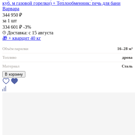
куб. м газовой горелки) + Теплообменник: печь для бани
Варвара
344 950 ₽
за
1 шт
334 601 ₽
-3%
Доставка: с 15 августа
🎁 + кварцит 40 кг
Объём парилки
16–28 м³
Топливо
дрова
Материал
Сталь
В корзину