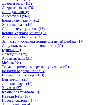
Двери и окна
(111)
Двери для бани
(76)
Окна для бани
(6)
Аксессуары
(964)
Бондарные изделия
(62)
Хоз.инвентарь
(17)
Обливные устройства
(16)
Ковши, черпаки, ушаты
(58)
Аксессуары Берёзка
(13)
Запчасти и комплектующие для печей Берёзка
(17)
Сидушки, лежаки, подголовники
(26)
Купели
(79)
Освещение
(39)
Ароматизация
(31)
Мебель
(34)
Термогигрометры, термометры, часы
(43)
Колонки водогрейные
(15)
Предметы интерьера
(113)
Вентиляция
(21)
Дистилляторы
(17)
Хаммам
(27)
Краны для хаммама
(3)
Панели RPG
(10)
Парогенераторы
(14)
Архив товаров
(6)