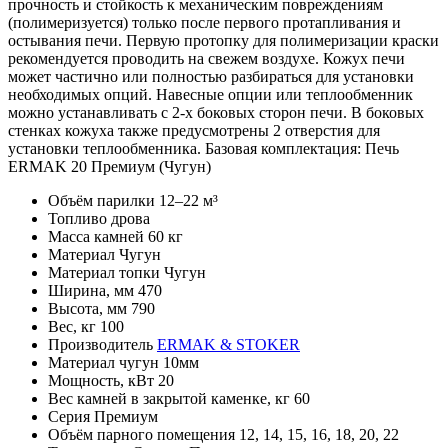
прочность и стойкость к механическим повреждениям
(полимеризуется) только после первого протапливания и
остывания печи. Первую протопку для полимеризации краски
рекомендуется проводить на свежем воздухе. Кожух печи
может частично или полностью разбираться для установки
необходимых опций. Навесные опции или теплообменник
можно устанавливать с 2-х боковых сторон печи. В боковых
стенках кожуха также предусмотрены 2 отверстия для
установки теплообменника. Базовая комплектация: Печь
ERMAK 20 Премиум (Чугун)
Объём парилки
12–22 м³
Топливо
дрова
Масса камней
60 кг
Материал
Чугун
Материал топки
Чугун
Ширина, мм
470
Высота, мм
790
Вес, кг
100
Производитель
ERMAK & STOKER
Материал
чугун 10мм
Мощность, кВт
20
Вес камней в закрытой каменке, кг
60
Серия
Премиум
Объём парного помещения
12, 14, 15, 16, 18, 20, 22