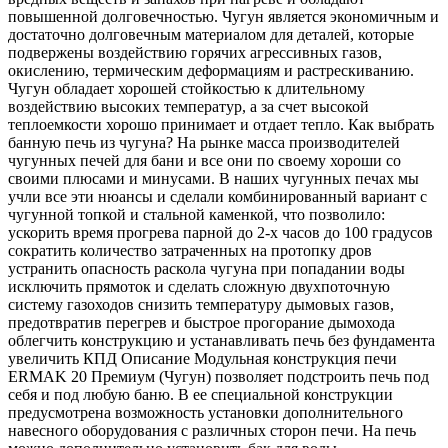
повышенной долговечностью. Чугун является экономичным и
достаточно долговечным материалом для деталей, которые
подвержены воздействию горячих агрессивных газов,
окислению, термическим деформациям и растрескиванию.
Чугун обладает хорошей стойкостью к длительному
воздействию высоких температур, а за счет высокой
теплоемкости хорошо принимает и отдает тепло. Как выбрать
банную печь из чугуна? На рынке масса производителей
чугунных печей для бани и все они по своему хороши со
своими плюсами и минусами. В наших чугунных печах мы
учли все эти нюансы и сделали комбинированный вариант с
чугунной топкой и стальной каменкой, что позволило:
ускорить время прогрева парной до 2-х часов до 100 градусов
сократить количество затраченных на протопку дров
устранить опасность раскола чугуна при попадании воды
исключить прямоток и сделать сложную двухпоточную
систему газоходов снизить температуру дымовых газов,
предотвратив перегрев и быстрое прогорание дымохода
облегчить конструкцию и устанавливать печь без фундамента
увеличить КПД Описание Модульная конструкция печи
ERMAK 20 Премиум (Чугун) позволяет подстроить печь под
себя и под любую баню. В ее специальной конструкции
предусмотрена возможность установки дополнительного
навесного оборудования с различных сторон печи. На печь