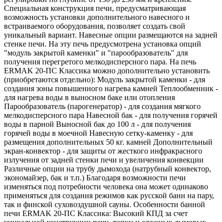
Специальная конструкция печи, предусматривающая
возможность установки дополнительного навесного и
встраиваемого оборудования, позволяет создать свой
уникальный вариант. Навесные опции размещаются на задней
стенке печи. На эту печь предусмотрена установка опций
"модуль закрытой каменки" и "парообразователь" для
получения перегретого мелкодисперсного пара. На печь
ERMAK 20-ПС Классика можно дополнительно установить
(приобретаются отдельно): Модуль закрытой каменки - для
создания зоны повышенного нагрева камней Теплообменник -
для нагрева воды в выносном баке или отопления
Парообразователь (парогенератор) - для создания мягкого
мелкодисперсного пара Навесной бак - для получения горячей
воды в парной Выносной бак до 100 л - для получения
горячей воды в моечной Навесную сетку-каменку - для
размещения дополнительных 50 кг. камней Дополнительный
экран-конвектор - для защиты от жесткого инфракрасного
излучения от задней стенки печи и увеличения конвекции
Различные опции на трубу дымохода (натрубный конвектор,
экономайзер, бак и т.п.) Благодаря возможности печи
изменяться под потребности человека она может одинаково
применяться для создания режимов как русской бани на пару,
так и финской суховоздушной сауны. Особенности банной
печи ERMAK 20-ПС Классика: Высокий КПД за счет