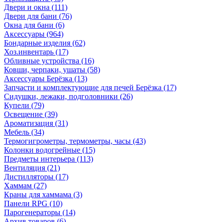
Двери и окна
(111)
Двери для бани
(76)
Окна для бани
(6)
Аксессуары
(964)
Бондарные изделия
(62)
Хоз.инвентарь
(17)
Обливные устройства
(16)
Ковши, черпаки, ушаты
(58)
Аксессуары Берёзка
(13)
Запчасти и комплектующие для печей Берёзка
(17)
Сидушки, лежаки, подголовники
(26)
Купели
(79)
Освещение
(39)
Ароматизация
(31)
Мебель
(34)
Термогигрометры, термометры, часы
(43)
Колонки водогрейные
(15)
Предметы интерьера
(113)
Вентиляция
(21)
Дистилляторы
(17)
Хаммам
(27)
Краны для хаммама
(3)
Панели RPG
(10)
Парогенераторы
(14)
Архив товаров
(6)