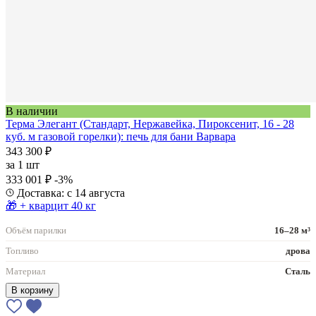
В наличии
Терма Элегант (Стандарт, Нержавейка, Пироксенит, 16 - 28
куб. м газовой горелки): печь для бани Варвара
343 300 ₽
за
1 шт
333 001 ₽
-3%
Доставка: с 14 августа
🎁 + кварцит 40 кг
Объём парилки
16–28 м³
Топливо
дрова
Материал
Сталь
В корзину