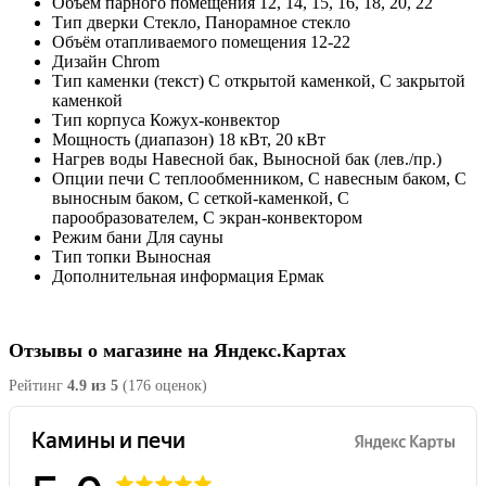
Объём парного помещения
12, 14, 15, 16, 18, 20, 22
Тип дверки
Стекло, Панорамное стекло
Объём отапливаемого помещения
12-22
Дизайн
Chrom
Тип каменки (текст)
С открытой каменкой, С закрытой
каменкой
Тип корпуса
Кожух-конвектор
Мощность (диапазон)
18 кВт, 20 кВт
Нагрев воды
Навесной бак, Выносной бак (лев./пр.)
Опции печи
С теплообменником, С навесным баком, С
выносным баком, С сеткой-каменкой, С
парообразователем, С экран-конвектором
Режим бани
Для сауны
Тип топки
Выносная
Дополнительная информация
Ермак
Отзывы о магазине на Яндекс.Картах
Рейтинг
4.9 из 5
(176 оценок)