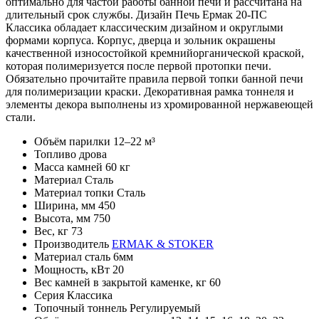
оптимально для частой работы банной печи и рассчитана на
длительный срок службы. Дизайн Печь Ермак 20-ПС
Классика обладает классическим дизайном и округлыми
формами корпуса. Корпус, дверца и зольник окрашены
качественной износостойкой кремнийорганической краской,
которая полимеризуется после первой протопки печи.
Обязательно прочитайте правила первой топки банной печи
для полимеризации краски. Декоративная рамка тоннеля и
элементы декора выполнены из хромированной нержавеющей
стали.
Объём парилки
12–22 м³
Топливо
дрова
Масса камней
60 кг
Материал
Сталь
Материал топки
Сталь
Ширина, мм
450
Высота, мм
750
Вес, кг
73
Производитель
ERMAK & STOKER
Материал
сталь 6мм
Мощность, кВт
20
Вес камней в закрытой каменке, кг
60
Серия
Классика
Топочный тоннель
Регулируемый