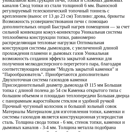
уникальной конструкции печи, топки и сложных дымовых
каналов Свод топки из стали толщиной 6 мм. Выносной
регулируемый телескопический топочный тоннель с
креплением (вынос от 13 до 23 см) Топливо: дрова, брикеты
Возможность усовершенствования печи с помощью
дополнительных опций Быстрый нагрев помещения — за счет
сильной конвекции кожух-конвектора Уникальная система
теплообмена конструкции топки, равномерно
распределяющая тепловые нагрузки Оптимальная
конструкция системы дымоходов, с увеличенной длиной
прохождения пламени и дымовых газов Уникальная
возможность создания эффекта закрытой каменки для
получения мелкодисперсного перегретого пара, благодаря
соответствующим опциям "Модуль закрытой каменки" и
"Парообразователь". Приобретаются дополнительно
Двухпоточная система газоходов каменки
Присоединительный диаметр дымохода Ø 115 мм Большая
топка с длиной полена до 54 см Каменка открытого типа с
большим объемом и площадью теплопередачи Большая дверца
с панорамным жаростойким стеклом и удобной ручкой
Прочный чугунный колосник и большой зольный совок
Материалы Материалом для изготовления топки, каменки и
системы газоходов является конструкционная углеродистая
сталь. Толщина свода топки - 6 мм, стенок топки, каменки и
дымовых каналов - 3-4 мм. Толщина металла подобрана