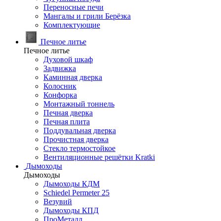
Переносные печи
Мангалы и грили Берёзка
Комплектующие
Печное литье
Печное литье
Духовой шкаф
Задвижка
Каминная дверка
Колосник
Конфорка
Монтажный тоннель
Печная дверка
Печная плита
Поддувальная дверка
Прочистная дверка
Стекло термостойкое
Вентиляционные решётки Kratki
Дымоходы
Дымоходы
Дымоходы КДМ
Schiedel Permeter 25
Везувий
Дымоходы КПД
ПроМеталл