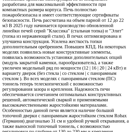
разработана для максимальной эффективности при
компактных размера корпуса. Печь полностью
пожаробезопасна и имеет соответствующие сертификаты
безопасности. Печь рассчитана на объем парной от 12 до 22
м3 В 2025 году начинается производство обновленной
линейки печей серий "Классика" (стальная топка) и "Элит"
(топка из нержавеющей стали). В печах оптимизирована и
улучшена конструкция. Усилена жесткость топки
дополнительным оребрением. Повышен КПД. На некоторых
моделях появились новые конструктивные элементы,
появилась возможность установки дополнительных опций
(модуль закрытой каменки, парообразователь), а также
увеличен модельный ряд по мощности (12 | 16 | 20 | 24 кВт) и
варианту дверок (без стекла | со стеклом | с панорамным
стеклом ). Во всех моделях с панорамным стеклом (ПС)
тоннель теперь телескопический с возможностью
регулирования зазора и крепления. Надежность печи
обеспечивается сочетанием оптимальных конструктивных
решений, автоматической сваркой и применяемыми
высококачественными жаростойкими материалами.
Особенностью данной печи является наличие большой
топочной дверки с панорамным жаростойким стеклом Robax
(Германия) диагональю 31 см и удобной ручкой открывания, а
также выносной топочный тоннель, с возможностью
регулировки по глубине от 130 до 230 мм и крепления.