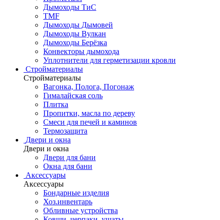
Дымоходы ТиС
TMF
Дымоходы Дымовей
Дымоходы Вулкан
Дымоходы Берёзка
Конвекторы дымохода
Уплотнители для герметизации кровли
Стройматериалы
Стройматериалы
Вагонка, Полога, Погонаж
Гималайская соль
Плитка
Пропитки, масла по дереву
Смеси для печей и каминов
Термозащита
Двери и окна
Двери и окна
Двери для бани
Окна для бани
Аксессуары
Аксессуары
Бондарные изделия
Хоз.инвентарь
Обливные устройства
Ковши, черпаки, ушаты