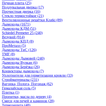
Печная плита
(25)
Поддувальная дверка
(17)
Прочистная дверка
(16)
Стекло термостойкое
(21)
Вентиляционные решётки Kratki
(89)
Дымоходы
(1671)
Дымоходы КДМ
(51)
Schiedel Permeter 25
(240)
Везувий
(914)
Дымоходы КПД
(8)
ПроМеталл
(5)
Дымоходы ТиС
(126)
TMF
(8)
Дымоходы Дымовей
(240)
Дымоходы Вулкан
(6)
Дымоходы Берёзка
(26)
Конвекторы дымохода
(7)
Уплотнители для герметизации кровли
(33)
Стройматериалы
(231)
Вагонка, Полога, Погонаж
(62)
Гималайская соль
(5)
Плитка
(1)
Пропитки, масла по дереву
(4)
Смеси для печей и каминов
(28)
Термозащита
(48)