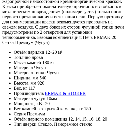
жаропрочной износостойкой кремнийорганической краской.
Краска приобретает окончательную прочность и стойкость к
механическим повреждениям (полимеризуется) только после
первого протапливания и остывания печи. Первую протопку
для полимеризации краски рекомендуется проводить на
свежем воздухе. С двух боковых сторон чугунной топки печи
предусмотрены по 2 отверстия для установки
теплообменника. Базовая комплектация: Печь ERMAK 20
Сетка-Премиум (Чугун)
Объём парилки
12–20 м³
Топливо
дрова
Масса камней
180 кг
Материал
Чугун
Материал топки
Чугун
Ширина, мм
540
Высота, мм
920
Вес, кг
117
Производитель
ERMAK & STOKER
Материал
чугун 10мм
Мощность, кВт
20
Вес камней в закрытой каменке, кг
180
Серия
Премиум
Объём парного помещения
12, 14, 15, 16, 18, 20
Тип дверки
Стекло, Панорамное стекло