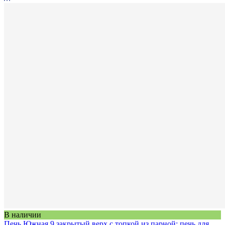
В наличии
Печь Южная 9 закрытый верх с топкой из парной: печь для