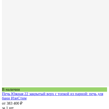
В наличии
Печь Южная 22 закрытый верх с топкой из парной: печь для
бани ИзиСтим
от 383 400 ₽
за
1 шт