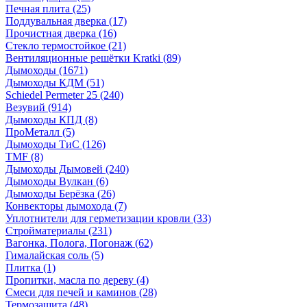
Печная плита
(25)
Поддувальная дверка
(17)
Прочистная дверка
(16)
Стекло термостойкое
(21)
Вентиляционные решётки Kratki
(89)
Дымоходы
(1671)
Дымоходы КДМ
(51)
Schiedel Permeter 25
(240)
Везувий
(914)
Дымоходы КПД
(8)
ПроМеталл
(5)
Дымоходы ТиС
(126)
TMF
(8)
Дымоходы Дымовей
(240)
Дымоходы Вулкан
(6)
Дымоходы Берёзка
(26)
Конвекторы дымохода
(7)
Уплотнители для герметизации кровли
(33)
Стройматериалы
(231)
Вагонка, Полога, Погонаж
(62)
Гималайская соль
(5)
Плитка
(1)
Пропитки, масла по дереву
(4)
Смеси для печей и каминов
(28)
Термозащита
(48)