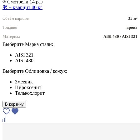
Смотрели 14 раз
🎁 + кварцит 40 кг
Объём парилки
35 м³
Топливо
дрова
Материал
AISI 430 / AISI 321
Выберите Марка стали:
AISI 321
AISI 430
Выберите Облицовка / кожух:
Змеевик
Пироксенит
Талькохлорит
В корзину