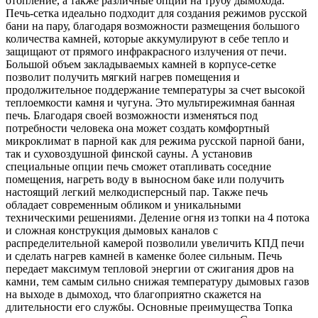
отопление, а также различные опции на трубу дымохода.
Печь-сетка идеально подходит для создания режимов русской
бани на пару, благодаря возможности размещения большого
количества камней, которые аккумулируют в себе тепло и
защищают от прямого инфракрасного излучения от печи.
Большой объем закладываемых камней в корпусе-сетке
позволит получить мягкий нагрев помещения и
продолжительное поддержание температуры за счет высокой
теплоемкости камня и чугуна. Это мультирежимная банная
печь. Благодаря своей возможности изменяться под
потребности человека она может создать комфортный
микроклимат в парной как для режима русской парной бани,
так и суховоздушной финской сауны. А установив
специальные опции печь сможет отапливать соседние
помещения, нагреть воду в выносном баке или получить
настоящий легкий мелкодисперсный пар. Также печь
обладает современным обликом и уникальными
техническими решениями. Деление огня из топки на 4 потока
и сложная конструкция дымовых каналов с
распределительной камерой позволили увеличить КПД печи
и сделать нагрев камней в каменке более сильным. Печь
передает максимум тепловой энергии от сжигания дров на
камни, тем самым сильно снижая температуру дымовых газов
на выходе в дымоход, что благоприятно скажется на
длительности его службы. Основные преимущества Топка