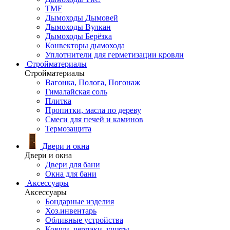
TMF
Дымоходы Дымовей
Дымоходы Вулкан
Дымоходы Берёзка
Конвекторы дымохода
Уплотнители для герметизации кровли
Стройматериалы
Стройматериалы
Вагонка, Полога, Погонаж
Гималайская соль
Плитка
Пропитки, масла по дереву
Смеси для печей и каминов
Термозащита
Двери и окна
Двери и окна
Двери для бани
Окна для бани
Аксессуары
Аксессуары
Бондарные изделия
Хоз.инвентарь
Обливные устройства
Ковши, черпаки, ушаты