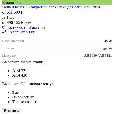
В наличии
Печь Южная 35 закрытый верх: печь для бани ИзиСтим
от 511 500 ₽
за
1 шт
от 496 155 ₽
-3%
Доставка: с 13 августа
🎁 + кварцит 40 кг
Объём парилки
35 м³
Топливо
дрова
Материал
AISI 430 / AISI 321
Выберите Марка стали:
AISI 321
AISI 430
Выберите Облицовка / кожух:
Змеевик
Пироксенит
Талькохлорит
В корзину