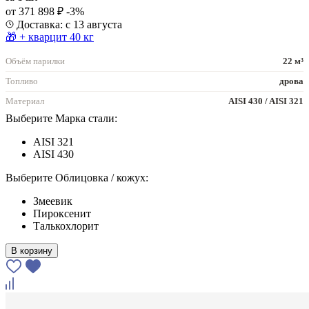
от 371 898 ₽
-3%
Доставка: с 13 августа
🎁 + кварцит 40 кг
Объём парилки
22 м³
Топливо
дрова
Материал
AISI 430 / AISI 321
Выберите Марка стали:
AISI 321
AISI 430
Выберите Облицовка / кожух:
Змеевик
Пироксенит
Талькохлорит
В корзину