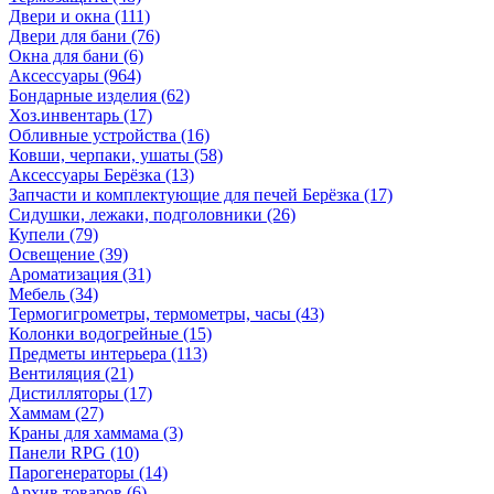
Двери и окна
(111)
Двери для бани
(76)
Окна для бани
(6)
Аксессуары
(964)
Бондарные изделия
(62)
Хоз.инвентарь
(17)
Обливные устройства
(16)
Ковши, черпаки, ушаты
(58)
Аксессуары Берёзка
(13)
Запчасти и комплектующие для печей Берёзка
(17)
Сидушки, лежаки, подголовники
(26)
Купели
(79)
Освещение
(39)
Ароматизация
(31)
Мебель
(34)
Термогигрометры, термометры, часы
(43)
Колонки водогрейные
(15)
Предметы интерьера
(113)
Вентиляция
(21)
Дистилляторы
(17)
Хаммам
(27)
Краны для хаммама
(3)
Панели RPG
(10)
Парогенераторы
(14)
Архив товаров
(6)