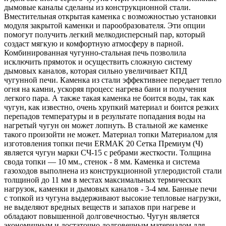
дымовые каналы сделаны из конструкционной стали.
Вместительная открытая каменка с возможностью установки
модуля закрытой каменки и парообразователя. Эти опции
помогут получить легкий мелкодисперсный пар, который
создаст мягкую и комфортную атмосферу в парной.
Комбинированная чугунно-стальная печь позволила
исключить прямоток и осуществить сложную систему
дымовых каналов, которая сильно увеличивает КПД
чугунной печи. Каменка из стали эффективнее передает тепло
огня на камни, ускоряя процесс нагрева бани и получения
легкого пара. А также такая каменка не боится воды, так как
чугун, как известно, очень хрупкий материал и боится резких
перепадов температуры и в результате попадания воды на
нагретый чугун он может лопнуть. В стальной же каменке
такого произойти не может. Материал топки Материалом для
изготовления топки печи ERMAK 20 Сетка Премиум (Ч)
является чугун марки СЧ-15 с ребрами жесткости. Толщина
свода топки — 10 мм., стенок - 8 мм. Каменка и система
газоходов выполнена из конструкционной углеродистой стали
толщиной до 11 мм в местах максимальных термических
нагрузок, каменки и дымовых каналов - 3-4 мм. Банные печи
с топкой из чугуна выдерживают высокие тепловые нагрузки,
не выделяют вредных веществ и запахов при нагреве и
обладают повышенной долговечностью. Чугун является
экономичным и достаточно долговечным материалом для