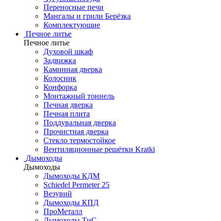
Переносные печи
Мангалы и грили Берёзка
Комплектующие
Печное литье
Печное литье
Духовой шкаф
Задвижка
Каминная дверка
Колосник
Конфорка
Монтажный тоннель
Печная дверка
Печная плита
Поддувальная дверка
Прочистная дверка
Стекло термостойкое
Вентиляционные решётки Kratki
Дымоходы
Дымоходы
Дымоходы КДМ
Schiedel Permeter 25
Везувий
Дымоходы КПД
ПроМеталл
Дымоходы ТиС