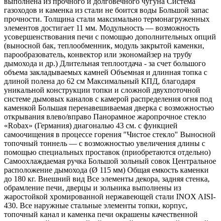
выполнена из прочного и долговечного чугуна Система
газоходов и каменка из стали не боится воды Большой запас
прочности. Толщина стали максимально термонагруженных
элементов достигает 11 мм. Модульность — возможность
усовершенствования печи с помощью дополнительных опций
(выносной бак, теплообменник, модуль закрытой каменки,
парообразователь, конвектор или экономайзер на трубу
дымохода и др.) Длительная теплоотдача - за счет большого
объема закладываемых камней Объемная и длинная топка с
длиной полена до 62 см Максимальный КПД, благодаря
уникальной конструкции топки и сложной двухпоточной
системе дымовых каналов с камерой распределения огня под
каменкой Большая перенавешиваемая дверка с возможностью
открывания влево/вправо Панорамное жаропрочное стекло
«Robax» (Германия) диагональю 43 см. с функцией
самоочищения в процессе горения "Чистое стекло" Выносной
топочный тоннель — с возможностью увеличения длины с
помощью специальных проставок (приобретаются отдельно)
Самоохлаждаемая ручка Большой зольный совок Центральное
расположение дымохода (Ø 115 мм) Общая емкость каменки
до 180 кг. Внешний вид Все элементы декора, задняя стенка,
обрамление печи, дверцы и зольника выполнены из
жаростойкой хромированной нержавеющей стали INOX AISI-
430. Все наружные стальные элементы топки, корпус,
топочный канал и каменка печи окрашены качественной