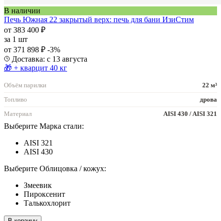
В наличии
Печь Южная 22 закрытый верх: печь для бани ИзиСтим
от 383 400 ₽
за
1 шт
от 371 898 ₽
-3%
Доставка: с 13 августа
🎁 + кварцит 40 кг
Объём парилки
22 м³
Топливо
дрова
Материал
AISI 430 / AISI 321
Выберите Марка стали:
AISI 321
AISI 430
Выберите Облицовка / кожух:
Змеевик
Пироксенит
Талькохлорит
В корзину