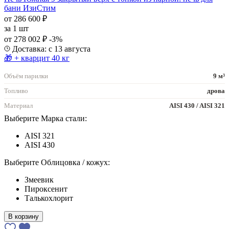
бани ИзиСтим
от 286 600 ₽
за
1 шт
от 278 002 ₽
-3%
Доставка: с 13 августа
🎁 + кварцит 40 кг
Объём парилки
9 м³
Топливо
дрова
Материал
AISI 430 / AISI 321
Выберите Марка стали:
AISI 321
AISI 430
Выберите Облицовка / кожух:
Змеевик
Пироксенит
Талькохлорит
В корзину