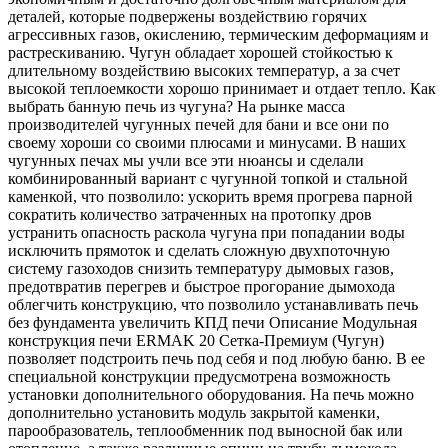
деталей, которые подвержены воздействию горячих
агрессивных газов, окислению, термическим деформациям и
растрескиванию. Чугун обладает хорошей стойкостью к
длительному воздействию высоких температур, а за счет
высокой теплоемкости хорошо принимает и отдает тепло. Как
выбрать банную печь из чугуна? На рынке масса
производителей чугунных печей для бани и все они по
своему хороши со своими плюсами и минусами. В наших
чугунных печах мы учли все эти нюансы и сделали
комбинированный вариант с чугунной топкой и стальной
каменкой, что позволило: ускорить время прогрева парной
сократить количество затраченных на протопку дров
устранить опасность раскола чугуна при попадании воды
исключить прямоток и сделать сложную двухпоточную
систему газоходов снизить температуру дымовых газов,
предотвратив перегрев и быстрое прогорание дымохода
облегчить конструкцию, что позволило устанавливать печь
без фундамента увеличить КПД печи Описание Модульная
конструкция печи ERMAK 20 Сетка-Премиум (Чугун)
позволяет подстроить печь под себя и под любую баню. В ее
специальной конструкции предусмотрена возможность
установки дополнительного оборудования. На печь можно
дополнительно установить модуль закрытой каменки,
парообразователь, теплообменник под выносной бак или