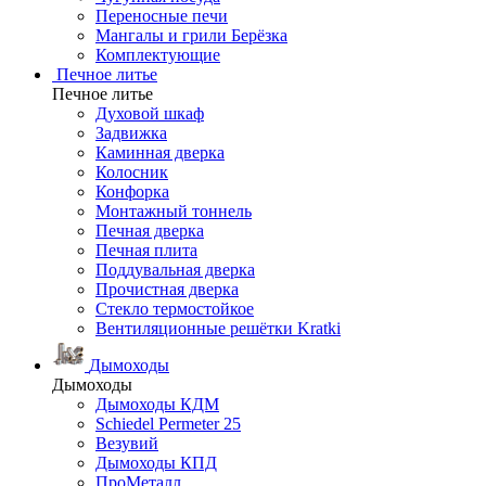
Переносные печи
Мангалы и грили Берёзка
Комплектующие
Печное литье
Печное литье
Духовой шкаф
Задвижка
Каминная дверка
Колосник
Конфорка
Монтажный тоннель
Печная дверка
Печная плита
Поддувальная дверка
Прочистная дверка
Стекло термостойкое
Вентиляционные решётки Kratki
Дымоходы
Дымоходы
Дымоходы КДМ
Schiedel Permeter 25
Везувий
Дымоходы КПД
ПроМеталл