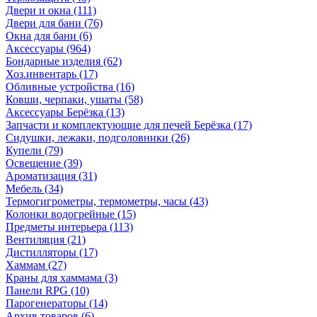
Двери и окна
(111)
Двери для бани
(76)
Окна для бани
(6)
Аксессуары
(964)
Бондарные изделия
(62)
Хоз.инвентарь
(17)
Обливные устройства
(16)
Ковши, черпаки, ушаты
(58)
Аксессуары Берёзка
(13)
Запчасти и комплектующие для печей Берёзка
(17)
Сидушки, лежаки, подголовники
(26)
Купели
(79)
Освещение
(39)
Ароматизация
(31)
Мебель
(34)
Термогигрометры, термометры, часы
(43)
Колонки водогрейные
(15)
Предметы интерьера
(113)
Вентиляция
(21)
Дистилляторы
(17)
Хаммам
(27)
Краны для хаммама
(3)
Панели RPG
(10)
Парогенераторы
(14)
Архив товаров
(6)