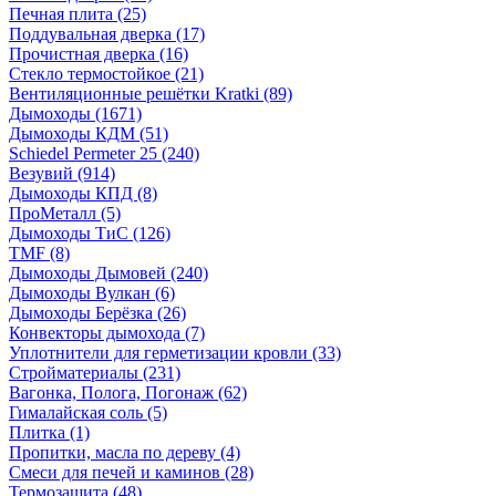
Печная плита
(25)
Поддувальная дверка
(17)
Прочистная дверка
(16)
Стекло термостойкое
(21)
Вентиляционные решётки Kratki
(89)
Дымоходы
(1671)
Дымоходы КДМ
(51)
Schiedel Permeter 25
(240)
Везувий
(914)
Дымоходы КПД
(8)
ПроМеталл
(5)
Дымоходы ТиС
(126)
TMF
(8)
Дымоходы Дымовей
(240)
Дымоходы Вулкан
(6)
Дымоходы Берёзка
(26)
Конвекторы дымохода
(7)
Уплотнители для герметизации кровли
(33)
Стройматериалы
(231)
Вагонка, Полога, Погонаж
(62)
Гималайская соль
(5)
Плитка
(1)
Пропитки, масла по дереву
(4)
Смеси для печей и каминов
(28)
Термозащита
(48)