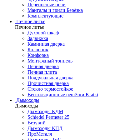
Переносные печи
Мангалы и грили Берёзка
Комплектующие
Печное литье
Печное литье
Духовой шкаф
Задвижка
Каминная дверка
Колосник
Конфорка
Монтажный тоннель
Печная дверка
Печная плита
Поддувальная дверка
Прочистная дверка
Стекло термостойкое
Вентиляционные решётки Kratki
Дымоходы
Дымоходы
Дымоходы КДМ
Schiedel Permeter 25
Везувий
Дымоходы КПД
ПроМеталл
Дымоходы ТиС