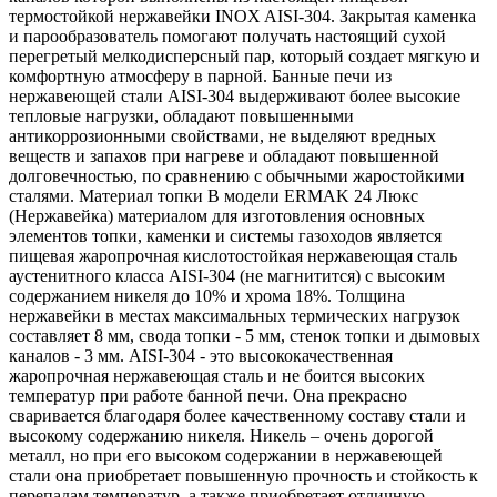
термостойкой нержавейки INOX AISI-304. Закрытая каменка
и парообразователь помогают получать настоящий сухой
перегретый мелкодисперсный пар, который создает мягкую и
комфортную атмосферу в парной. Банные печи из
нержавеющей стали AISI-304 выдерживают более высокие
тепловые нагрузки, обладают повышенными
антикоррозионными свойствами, не выделяют вредных
веществ и запахов при нагреве и обладают повышенной
долговечностью, по сравнению с обычными жаростойкими
сталями. Материал топки В модели ERMAK 24 Люкс
(Нержавейка) материалом для изготовления основных
элементов топки, каменки и системы газоходов является
пищевая жаропрочная кислотостойкая нержавеющая сталь
аустенитного класса AISI-304 (не магнитится) с высоким
содержанием никеля до 10% и хрома 18%. Толщина
нержавейки в местах максимальных термических нагрузок
составляет 8 мм, свода топки - 5 мм, стенок топки и дымовых
каналов - 3 мм. AISI-304 - это высококачественная
жаропрочная нержавеющая сталь и не боится высоких
температур при работе банной печи. Она прекрасно
сваривается благодаря более качественному составу стали и
высокому содержанию никеля. Никель – очень дорогой
металл, но при его высоком содержании в нержавеющей
стали она приобретает повышенную прочность и стойкость к
перепадам температур, а также приобретает отличную