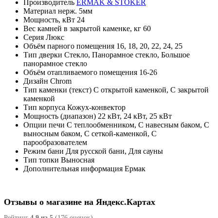
Производитель
ERMAK & STOKER
Материал
нерж. 5мм
Мощность, кВт
24
Вес камней в закрытой каменке, кг
60
Серия
Люкс
Объём парного помещения
16, 18, 20, 22, 24, 25
Тип дверки
Стекло, Панорамное стекло, Большое
панорамное стекло
Объём отапливаемого помещения
16-26
Дизайн
Chrom
Тип каменки (текст)
С открытой каменкой, С закрытой
каменкой
Тип корпуса
Кожух-конвектор
Мощность (диапазон)
22 кВт, 24 кВт, 25 кВт
Опции печи
С теплообменником, С навесным баком, С
выносным баком, С сеткой-каменкой, С
парообразователем
Режим бани
Для русской бани, Для сауны
Тип топки
Выносная
Дополнительная информация
Ермак
Отзывы о магазине на Яндекс.Картах
Рейтинг
4.9 из 5
(176 оценок)