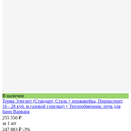
В наличии
Терма Элегант (Стандарт, Сталь + нержавейка, Пироксенит,
16 - 28 куб. м газовой горелки) + Теплообменник: печь для
бани Варвара
255 550 ₽
за
1 шт
247 883 ₽
-3%