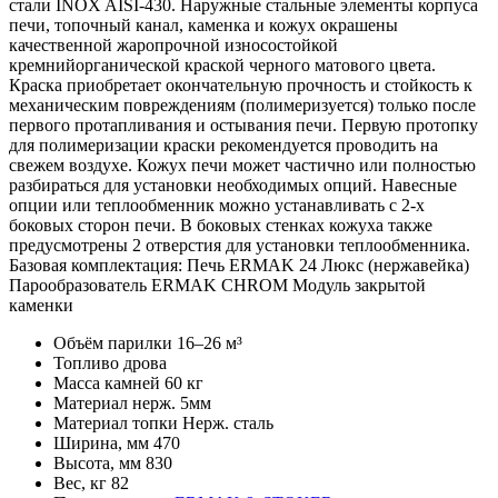
стали INOX AISI-430. Наружные стальные элементы корпуса
печи, топочный канал, каменка и кожух окрашены
качественной жаропрочной износостойкой
кремнийорганической краской черного матового цвета.
Краска приобретает окончательную прочность и стойкость к
механическим повреждениям (полимеризуется) только после
первого протапливания и остывания печи. Первую протопку
для полимеризации краски рекомендуется проводить на
свежем воздухе. Кожух печи может частично или полностью
разбираться для установки необходимых опций. Навесные
опции или теплообменник можно устанавливать с 2-х
боковых сторон печи. В боковых стенках кожуха также
предусмотрены 2 отверстия для установки теплообменника.
Базовая комплектация: Печь ERMAK 24 Люкс (нержавейка)
Парообразователь ERMAK CHROM Модуль закрытой
каменки
Объём парилки
16–26 м³
Топливо
дрова
Масса камней
60 кг
Материал
нерж. 5мм
Материал топки
Нерж. сталь
Ширина, мм
470
Высота, мм
830
Вес, кг
82