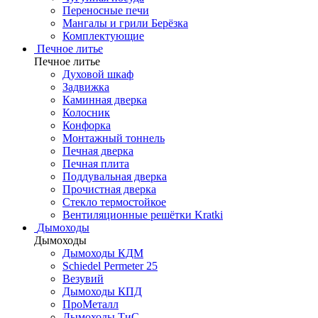
Переносные печи
Мангалы и грили Берёзка
Комплектующие
Печное литье
Печное литье
Духовой шкаф
Задвижка
Каминная дверка
Колосник
Конфорка
Монтажный тоннель
Печная дверка
Печная плита
Поддувальная дверка
Прочистная дверка
Стекло термостойкое
Вентиляционные решётки Kratki
Дымоходы
Дымоходы
Дымоходы КДМ
Schiedel Permeter 25
Везувий
Дымоходы КПД
ПроМеталл
Дымоходы ТиС