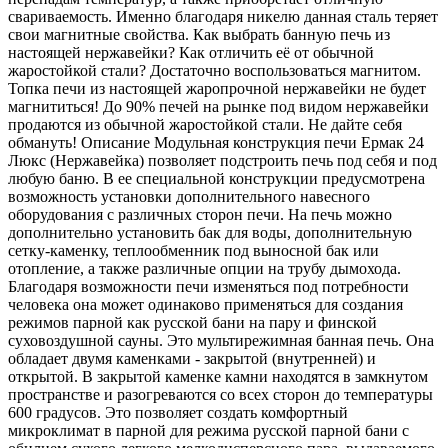
свариваемость. Именно благодаря никелю данная сталь теряет
свои магнитные свойства. Как выбрать банную печь из
настоящей нержавейки? Как отличить её от обычной
жаростойкой стали? Достаточно воспользоваться магнитом.
Топка печи из настоящей жаропрочной нержавейки не будет
магнититься! До 90% печей на рынке под видом нержавейки
продаются из обычной жаростойкой стали. Не дайте себя
обмануть! Описание Модульная конструкция печи Ермак 24
Люкс (Нержавейка) позволяет подстроить печь под себя и под
любую баню. В ее специальной конструкции предусмотрена
возможность установки дополнительного навесного
оборудования с различных сторон печи. На печь можно
дополнительно установить бак для воды, дополнительную
сетку-каменку, теплообменник под выносной бак или
отопление, а также различные опции на трубу дымохода.
Благодаря возможности печи изменяться под потребности
человека она может одинаково применяться для создания
режимов парной как русской бани на пару и финской
суховоздушной сауны. Это мультирежимная банная печь. Она
обладает двумя каменками - закрытой (внутренней) и
открытой. В закрытой каменке камни находятся в замкнутом
пространстве и разогреваются со всех сторон до температуры
600 градусов. Это позволяет создать комфортный
микроклимат в парной для режима русской парной бани с