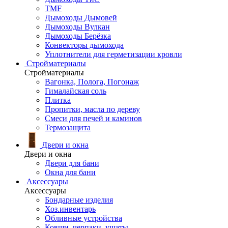
TMF
Дымоходы Дымовей
Дымоходы Вулкан
Дымоходы Берёзка
Конвекторы дымохода
Уплотнители для герметизации кровли
Стройматериалы
Стройматериалы
Вагонка, Полога, Погонаж
Гималайская соль
Плитка
Пропитки, масла по дереву
Смеси для печей и каминов
Термозащита
Двери и окна
Двери и окна
Двери для бани
Окна для бани
Аксессуары
Аксессуары
Бондарные изделия
Хоз.инвентарь
Обливные устройства
Ковши, черпаки, ушаты