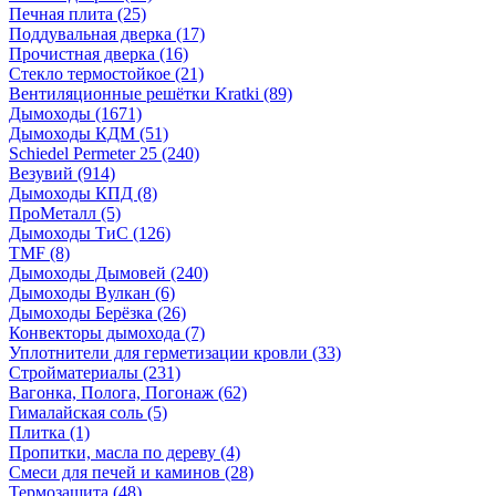
Печная плита
(25)
Поддувальная дверка
(17)
Прочистная дверка
(16)
Стекло термостойкое
(21)
Вентиляционные решётки Kratki
(89)
Дымоходы
(1671)
Дымоходы КДМ
(51)
Schiedel Permeter 25
(240)
Везувий
(914)
Дымоходы КПД
(8)
ПроМеталл
(5)
Дымоходы ТиС
(126)
TMF
(8)
Дымоходы Дымовей
(240)
Дымоходы Вулкан
(6)
Дымоходы Берёзка
(26)
Конвекторы дымохода
(7)
Уплотнители для герметизации кровли
(33)
Стройматериалы
(231)
Вагонка, Полога, Погонаж
(62)
Гималайская соль
(5)
Плитка
(1)
Пропитки, масла по дереву
(4)
Смеси для печей и каминов
(28)
Термозащита
(48)