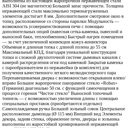
выполнены из настоящей жаропрочной нержавеющей стали
AISI 304 (не магнитится) Большой запас прочности. Толщина
нержавеющей стали максимально термонагруженных
элементов достигает 8 мм. Дополнительное смотровое окно в
топку, расположенное со стороны парилки Модульность —
возможность усовершенствования печи с помощью
дополнительных опций (навесная сетка-каменка, навесной и
выносной баки, теплообменник) Быстрый нагрев помещения
— за счет увеличенной конвекции кожух-конвектора
Объемная и длинная топка с длиной полена до 55 см
Максимальный КПД, благодаря уникальной конструкции
топки и сложной двухпоточной системе дымовых каналов с
камерой распределения огня под каменкой Закрытая каменка
с парообразователем из нержавейки (в комплекте) для
получения качественного легкого мелкодисперсного пара
Перенавешиваемая дверка с возможностью открывания влево/
вправо Большое жаропрочное панорамное стекло «Robax»
(Германия) диагональю 50 см. с функцией самоочищения в
процессе горения "Чистое стекло" Выносной топочный
тоннель — с возможностью увеличения длины с помощью
специальных проставок (приобретаются отдельно)
Самоохлаждаемая ручка Большой зольный совок Центральное
расположение дымохода (Ø 115 мм) Внешний вид Элементы
декора, задняя стенка, обрамление печи, дверцы и зольника
выполнены из жаростойкой хромированной нержавеющей