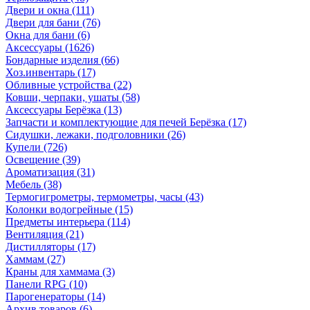
Двери и окна
(111)
Двери для бани
(76)
Окна для бани
(6)
Аксессуары
(1626)
Бондарные изделия
(66)
Хоз.инвентарь
(17)
Обливные устройства
(22)
Ковши, черпаки, ушаты
(58)
Аксессуары Берёзка
(13)
Запчасти и комплектующие для печей Берёзка
(17)
Сидушки, лежаки, подголовники
(26)
Купели
(726)
Освещение
(39)
Ароматизация
(31)
Мебель
(38)
Термогигрометры, термометры, часы
(43)
Колонки водогрейные
(15)
Предметы интерьера
(114)
Вентиляция
(21)
Дистилляторы
(17)
Хаммам
(27)
Краны для хаммама
(3)
Панели RPG
(10)
Парогенераторы
(14)
Архив товаров
(6)