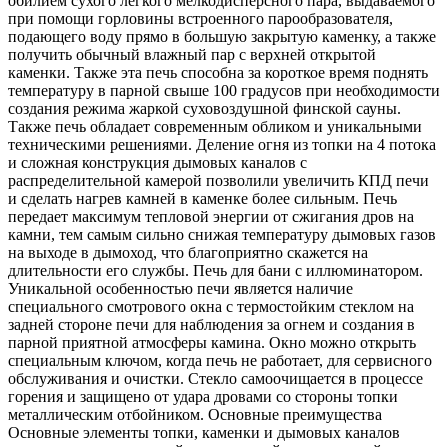
обилием сухого легкого мелкодисперсного пара, выдаваемого
при помощи горловины встроенного парообразователя,
подающего воду прямо в большую закрытую каменку, а также
получить обычный влажный пар с верхней открытой
каменки. Также эта печь способна за короткое время поднять
температуру в парной свыше 100 градусов при необходимости
создания режима жаркой суховоздушной финской сауны.
Также печь обладает современным обликом и уникальными
техническими решениями. Деление огня из топки на 4 потока
и сложная конструкция дымовых каналов с
распределительной камерой позволили увеличить КПД печи
и сделать нагрев камней в каменке более сильным. Печь
передает максимум тепловой энергии от сжигания дров на
камни, тем самым сильно снижая температуру дымовых газов
на выходе в дымоход, что благоприятно скажется на
длительности его службы. Печь для бани с иллюминатором.
Уникальной особенностью печи является наличие
специального смотрового окна с термостойким стеклом на
задней стороне печи для наблюдения за огнем и создания в
парной приятной атмосферы камина. Окно можно открыть
специальным ключом, когда печь не работает, для сервисного
обслуживания и очистки. Стекло самоочищается в процессе
горения и защищено от удара дровами со стороны топки
металлическим отбойником. Основные преимущества
Основные элементы топки, каменки и дымовых каналов