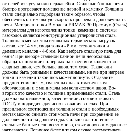
от печей из чугуна или нержавейки. Стальные банные печи
быстро прогревают помещение парной и каменку. Толщина
стали специально подобрана таким образом, чтобы
обеспечить оптимальную скорость прогрева и долговечность
печи. Материал топки В модели ERMAK 30 Премиум (Сталь)
материалом для изготовления топки, каменки и системы
газоходов является конструкционная углеродистая сталь.
Толщина в местах максимальных термических нагрузок
составляет 14 мм, свода топки - 8 мм, стенок топки и
дымовых каналов - 4-6 мм. Как выбрать стальную печь для
бани? При выборе стальной банной печи необходимо
обращать внимание во-первых на качество и количество
сварных швов, чем больше швов, тем хуже. Также они
должны быть ровными и качественными, иначе при нагреве
топки и каменки такой шов может лопнуть. Отдавайте
предпочтение печам, сваренных на автоматическом
оборудовании и с минимальным количеством швов. Во-
вторых это качество и толщина применяемой стали. Сталь
должна быть надежной, качественной, соответствовать
ГОСТу и подходить для использования в печах. При
правильном соотношении толщины стали в необходимых
местах можно снизить стоимость печи при сохранении ее
долговечности на долгие годы. Сильно толстостенные
стальные банные печи весят много, стоят дорого и медленнее
нагреваются. Логичнее будет в таком случае рассматривать