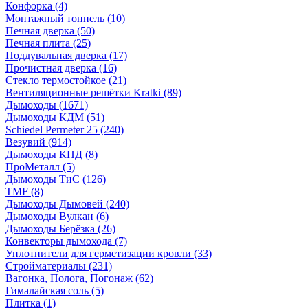
Конфорка
(4)
Монтажный тоннель
(10)
Печная дверка
(50)
Печная плита
(25)
Поддувальная дверка
(17)
Прочистная дверка
(16)
Стекло термостойкое
(21)
Вентиляционные решётки Kratki
(89)
Дымоходы
(1671)
Дымоходы КДМ
(51)
Schiedel Permeter 25
(240)
Везувий
(914)
Дымоходы КПД
(8)
ПроМеталл
(5)
Дымоходы ТиС
(126)
TMF
(8)
Дымоходы Дымовей
(240)
Дымоходы Вулкан
(6)
Дымоходы Берёзка
(26)
Конвекторы дымохода
(7)
Уплотнители для герметизации кровли
(33)
Стройматериалы
(231)
Вагонка, Полога, Погонаж
(62)
Гималайская соль
(5)
Плитка
(1)