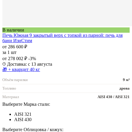
В наличии
Печь Южная 9 закрытый верх с топкой из парной: печь для
бани ИзиСтим
от 286 600 ₽
за
1 шт
от 278 002 ₽
-3%
Доставка: с 13 августа
🎁 + кварцит 40 кг
Объём парилки
9 м³
Топливо
дрова
Материал
AISI 430 / AISI 321
Выберите Марка стали:
AISI 321
AISI 430
Выберите Облицовка / кожух: