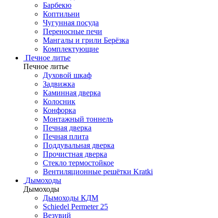
Барбекю
Коптильни
Чугунная посуда
Переносные печи
Мангалы и грили Берёзка
Комплектующие
Печное литье
Печное литье
Духовой шкаф
Задвижка
Каминная дверка
Колосник
Конфорка
Монтажный тоннель
Печная дверка
Печная плита
Поддувальная дверка
Прочистная дверка
Стекло термостойкое
Вентиляционные решётки Kratki
Дымоходы
Дымоходы
Дымоходы КДМ
Schiedel Permeter 25
Везувий