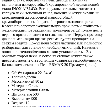
задняя стенка, обрамление печи, дверцы и зольника
выполнены из жаростойкой хромированной нержавеющей
стали INOX AISI-430. Все наружные стальные элементы
корпуса печи, топочный канал, каменка и кожух окрашены
качественной жаропрочной износостойкой
кремнийорганической краской черного матового цвета.
Краска приобретает окончательную прочность и стойкость к
механическим повреждениям (полимеризуется) только после
первого протапливания и остывания печи. Первую протопку
для полимеризации краски рекомендуется проводить на
свежем воздухе. Кожух печи может частично или полностью
разбираться для установки необходимых опций. Навесные
опции или теплообменник можно устанавливать с 2-х
боковых сторон печи. В боковых стенках кожуха также
предусмотрены 2 отверстия для установки теплообменника.
Базовая комплектация: Печь ERMAK 30 Премиум (сталь)
Объём парилки
22–34 м³
Топливо
дрова
Масса камней
80 кг
Материал
Сталь
Материал топки
Сталь
Ширина, мм
500
Высота, мм
900
Вес, кг
112