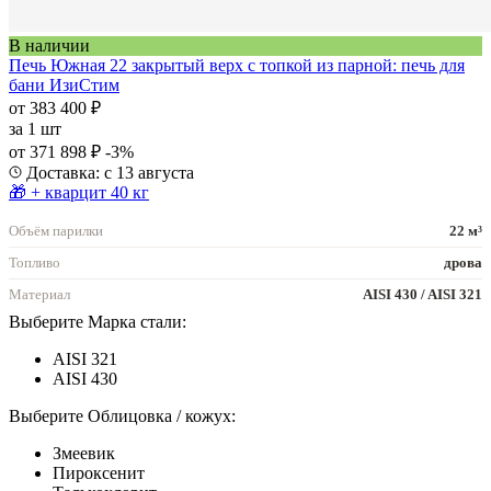
В наличии
Печь Южная 22 закрытый верх с топкой из парной: печь для
бани ИзиСтим
от 383 400 ₽
за
1 шт
от 371 898 ₽
-3%
Доставка: с 13 августа
🎁 + кварцит 40 кг
Объём парилки
22 м³
Топливо
дрова
Материал
AISI 430 / AISI 321
Выберите Марка стали:
AISI 321
AISI 430
Выберите Облицовка / кожух:
Змеевик
Пироксенит