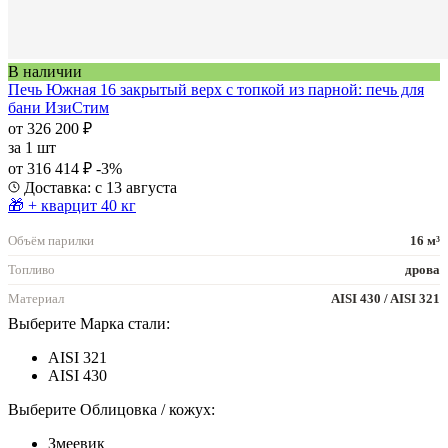
В наличии
Печь Южная 16 закрытый верх с топкой из парной: печь для
бани ИзиСтим
от 326 200 ₽
за
1 шт
от 316 414 ₽
-3%
Доставка: с 13 августа
🎁 + кварцит 40 кг
Объём парилки
16 м³
Топливо
дрова
Материал
AISI 430 / AISI 321
Выберите Марка стали:
AISI 321
AISI 430
Выберите Облицовка / кожух:
Змеевик