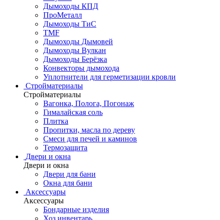
Дымоходы КПД
ПроМеталл
Дымоходы ТиС
TMF
Дымоходы Дымовей
Дымоходы Вулкан
Дымоходы Берёзка
Конвекторы дымохода
Уплотнители для герметизации кровли
Стройматериалы
Стройматериалы
Вагонка, Полога, Погонаж
Гималайская соль
Плитка
Пропитки, масла по дереву
Смеси для печей и каминов
Термозащита
Двери и окна
Двери и окна
Двери для бани
Окна для бани
Аксессуары
Аксессуары
Бондарные изделия
Хоз.инвентарь