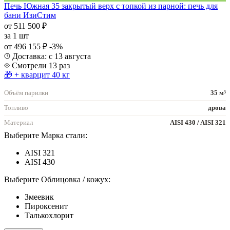
Печь Южная 35 закрытый верх с топкой из парной: печь для
бани ИзиСтим
от 511 500 ₽
за
1 шт
от 496 155 ₽
-3%
Доставка: с 13 августа
Смотрели 13 раз
🎁 + кварцит 40 кг
Объём парилки
35 м³
Топливо
дрова
Материал
AISI 430 / AISI 321
Выберите Марка стали:
AISI 321
AISI 430
Выберите Облицовка / кожух:
Змеевик
Пироксенит
Талькохлорит