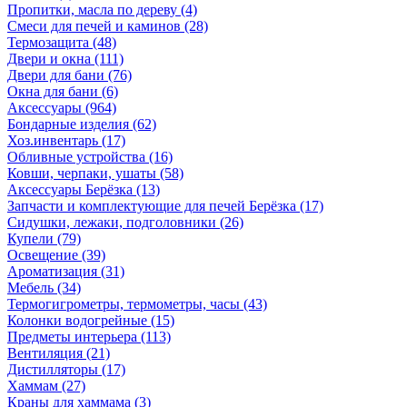
Пропитки, масла по дереву
(4)
Смеси для печей и каминов
(28)
Термозащита
(48)
Двери и окна
(111)
Двери для бани
(76)
Окна для бани
(6)
Аксессуары
(964)
Бондарные изделия
(62)
Хоз.инвентарь
(17)
Обливные устройства
(16)
Ковши, черпаки, ушаты
(58)
Аксессуары Берёзка
(13)
Запчасти и комплектующие для печей Берёзка
(17)
Сидушки, лежаки, подголовники
(26)
Купели
(79)
Освещение
(39)
Ароматизация
(31)
Мебель
(34)
Термогигрометры, термометры, часы
(43)
Колонки водогрейные
(15)
Предметы интерьера
(113)
Вентиляция
(21)
Дистилляторы
(17)
Хаммам
(27)
Краны для хаммама
(3)