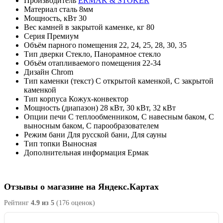
Производитель
ERMAK & STOKER
Материал
сталь 8мм
Мощность, кВт
30
Вес камней в закрытой каменке, кг
80
Серия
Премиум
Объём парного помещения
22, 24, 25, 28, 30, 35
Тип дверки
Стекло, Панорамное стекло
Объём отапливаемого помещения
22-34
Дизайн
Chrom
Тип каменки (текст)
С открытой каменкой, С закрытой
каменкой
Тип корпуса
Кожух-конвектор
Мощность (диапазон)
28 кВт, 30 кВт, 32 кВт
Опции печи
С теплообменником, С навесным баком, С
выносным баком, С парообразователем
Режим бани
Для русской бани, Для сауны
Тип топки
Выносная
Дополнительная информация
Ермак
Отзывы о магазине на Яндекс.Картах
Рейтинг
4.9 из 5
(176 оценок)