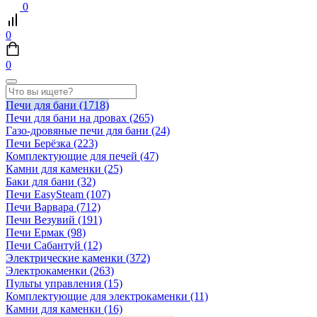
0
0
0
Печи для бани
(1718)
Печи для бани на дровах
(265)
Газо-дровяные печи для бани
(24)
Печи Берёзка
(223)
Комплектующие для печей
(47)
Камни для каменки
(25)
Баки для бани
(32)
Печи EasySteam
(107)
Печи Варвара
(712)
Печи Везувий
(191)
Печи Ермак
(98)
Печи Сабантуй
(12)
Электрические каменки
(372)
Электрокаменки
(263)
Пульты управления
(15)
Комплектующие для электрокаменки
(11)
Камни для каменки
(16)