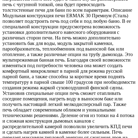
печь с чугунной топкой, она будет превосходить
толстостенные печи для бани по всем параметрам. Описание
Модульная конструкция печи ERMAK 30 Премиум (Сталь)
позволяет подстроить печь под себя и под любую баню. В ее
специальной конструкции предусмотрена возможность
установки дополнительного навесного оборудования с
различных сторон печи. На печь можно дополнительно
установить бак для воды, модуль закрытой каменки,
парообразователь, теплообменник под выносной бак или
отопление, а также различные опции на трубу дымохода. Это
мультирежимная банная печь. Благодаря своей возможности
изменяться под потребности человека она может создать
комфортный микроклимат в парной для режима русской
парной бани, а также способна за короткое время поднять
температуру в парной свыше 100 градусов при необходимости
создания режима жаркой суховоздушной финской сауны.
Установив специальные опции печь сможет отапливать
соседние помещения, нагреть воду в выносном баке или
получить настоящий легкий мелкодисперсный пар. Также
печь обладает современным обликом и уникальными
техническими решениями. Деление огня из топки на 4 потока
и сложная конструкция дымовых каналов с
распределительной камерой позволили увеличить КПД печи
и сделать нагрев камней в каменке более сильным. Печь
передает максимум тепловой энергии от сжигания дров на