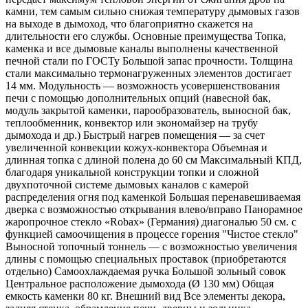
камни, тем самым сильно снижая температуру дымовых газов
на выходе в дымоход, что благоприятно скажется на
длительности его службы. Основные преимущества Топка,
каменка и все дымовые каналы выполнены качественной
печной стали по ГОСТу Большой запас прочности. Толщина
стали максимально термонагруженных элементов достигает
14 мм. Модульность — возможность усовершенствования
печи с помощью дополнительных опций (навесной бак,
модуль закрытой каменки, парообразователь, выносной бак,
теплообменник, конвектор или экономайзер на трубу
дымохода и др.) Быстрый нагрев помещения — за счет
увеличенной конвекции кожух-конвектора Объемная и
длинная топка с длиной полена до 60 см Максимальный КПД,
благодаря уникальной конструкции топки и сложной
двухпоточной системе дымовых каналов с камерой
распределения огня под каменкой Большая перенавешиваемая
дверка с возможностью открывания влево/вправо Панорамное
жаропрочное стекло «Robax» (Германия) диагональю 50 см. с
функцией самоочищения в процессе горения "Чистое стекло"
Выносной топочный тоннель — с возможностью увеличения
длины с помощью специальных проставок (приобретаются
отдельно) Самоохлаждаемая ручка Большой зольный совок
Центральное расположение дымохода (Ø 130 мм) Общая
емкость каменки 80 кг. Внешний вид Все элементы декора,