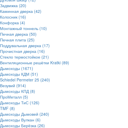
Задвижка
(20)
Каминная дверка
(42)
Колосник
(16)
Конфорка
(4)
Монтажный тоннель
(10)
Печная дверка
(50)
Печная плита
(25)
Поддувальная дверка
(17)
Прочистная дверка
(16)
Стекло термостойкое
(21)
Вентиляционные решётки Kratki
(89)
Дымоходы
(1671)
Дымоходы КДМ
(51)
Schiedel Permeter 25
(240)
Везувий
(914)
Дымоходы КПД
(8)
ПроМеталл
(5)
Дымоходы ТиС
(126)
TMF
(8)
Дымоходы Дымовей
(240)
Дымоходы Вулкан
(6)
Дымоходы Берёзка
(26)