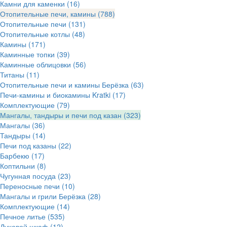
Камни для каменки
(16)
Отопительные печи, камины
(788)
Отопительные печи
(131)
Отопительные котлы
(48)
Камины
(171)
Каминные топки
(39)
Каминные облицовки
(56)
Титаны
(11)
Отопительные печи и камины Берёзка
(63)
Печи-камины и биокамины Kratki
(17)
Комплектующие
(79)
Мангалы, тандыры и печи под казан
(323)
Мангалы
(36)
Тандыры
(14)
Печи под казаны
(22)
Барбекю
(17)
Коптильни
(8)
Чугунная посуда
(23)
Переносные печи
(10)
Мангалы и грили Берёзка
(28)
Комплектующие
(14)
Печное литье
(535)
Духовой шкаф
(12)